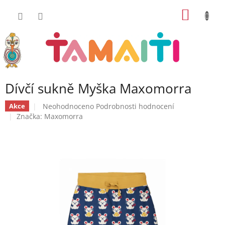
Přejít
NÁKUP
na
obsah
KOŠÍK
Dívčí sukně Myška Maxomorra
Průměrné
Neohodnoceno
Podrobnosti hodnocení
Akce
hodnocení
Značka:
Maxomorra
produktu
je
0,0
z
5
hvězdiček.