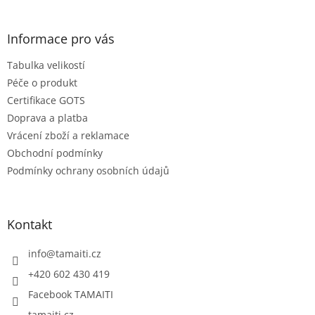
á
p
a
Informace pro vás
t
Tabulka velikostí
í
Péče o produkt
Certifikace GOTS
Doprava a platba
Vrácení zboží a reklamace
Obchodní podmínky
Podmínky ochrany osobních údajů
Kontakt
info
@
tamaiti.cz
+420 602 430 419
Facebook TAMAITI
tamaiti.cz