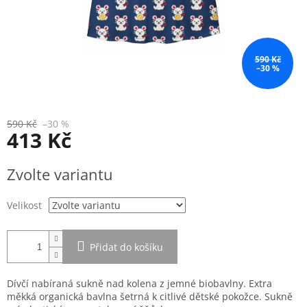
590 Kč
–30 %
590 Kč
–30 %
413 Kč
Měrná
Zvolte variantu
cena:
Velikost
Přidat do košíku
Dívčí nabíraná sukně nad kolena z jemné biobavlny. Extra
měkká organická bavlna šetrná k citlivé dětské pokožce. Sukně