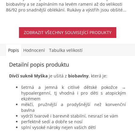
biobavlny a se zapínáním na levém rameni až do velikosti
86/92 pro snadnější oblékání. Rukávy a výstřih jsou obšité...
ZOBRAZIT VŠECHNY SOUVISEJÍCÍ PRODUKTY
Popis
Hodnocení
Tabulka velikostí
Detailní popis produktu
Dívčí sukně Myška
je ušitá z
biobavlny
, která je:
šetrná a jemná k citlivé dětské pokožce →
hypoalergenní, tj vhodná i pro děti s atopickým
ekzémem
měkčí, pružnější a prodyšnější než konvenční
bavlna
vydrží tvarově i barevně stabilní, nesrazí se vám
perfektně sedí a dobře se nosí
splní vysoké nároky nejen vašich dětí