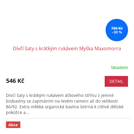
780 Kč
–30 %
Dívčí šaty s krátkým rukávem Myška Maxomorra
Skladem
546 Kč
DETAIL
Dívčí šaty s krátkým rukávem áčkového střihu z jemné
biobavlny se zapínáním na levém rameni až do velikosti
86/92. Extra měkká organická bavlna šetrná k citlivé dětské
pokožce a...
Akce