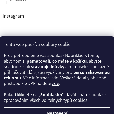
Instagram
Tento web používá soubory cookie
Proč potřebujeme váš souhlas? Například k tomu,
abychom si
pamatovali, co máte v košíku
, abyste
snadno zjistili
stav objednávky
a nemuseli se pokaždé
Sledovat na Instagramu
přihlašovat, dále jsou využívány pro
personalizovanou
reklamu
.
Více informací zde
. Veškeré detaily ohledně
Facebook
přístupu k GDPR najdete
zde
.
Pokud kliknete na „
Souhlasím
“, dáváte nám souhlas se
zpracováním všech volitelných typů cookies.
Vytvořil Shoptet
Nastavení