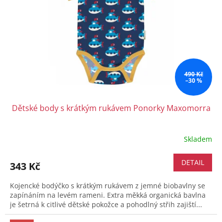
490 Kč
–30 %
Dětské body s krátkým rukávem Ponorky Maxomorra
Skladem
DETAIL
343 Kč
Kojencké bodýčko s krátkým rukávem z jemné biobavlny se
zapínáním na levém rameni. Extra měkká organická bavlna
je šetrná k citlivé dětské pokožce a pohodlný střih zajiští...