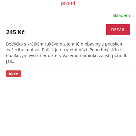
proud
Skladem
DETAIL
245 Kč
Bodýčko s krátkým rukávem z jemné biobavlny s potiskem
zvířecího motivu. Potisk je na vodní bázi. Pohodlný střih s
obálkovým výstřihem, který Vašemu miminku zajistí pohodlí
jak...
Akce