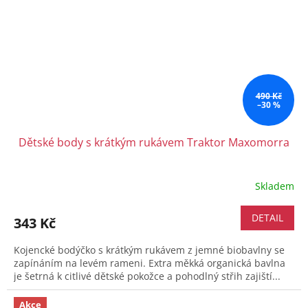
490 Kč
–30 %
Dětské body s krátkým rukávem Traktor Maxomorra
Skladem
DETAIL
343 Kč
Kojencké bodýčko s krátkým rukávem z jemné biobavlny se
zapínáním na levém rameni. Extra měkká organická bavlna
je šetrná k citlivé dětské pokožce a pohodlný střih zajiští...
Akce