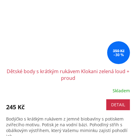
350 Kč
–30 %
Dětské body s krátkým rukávem Klokani zelená loud +
proud
Skladem
DETAIL
245 Kč
Bodýčko s krátkým rukávem z jemné biobavlny s potiskem
zvířecího motivu. Potisk je na vodní bázi. Pohodlný střih s
obálkovým výstřihem, který Vašemu miminku zajistí pohodlí