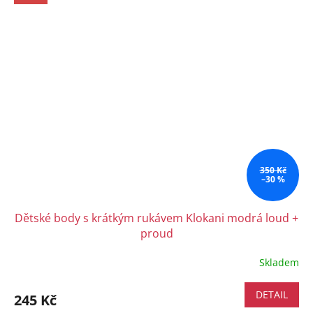
350 Kč
–30 %
Dětské body s krátkým rukávem Klokani modrá loud +
proud
Skladem
DETAIL
245 Kč