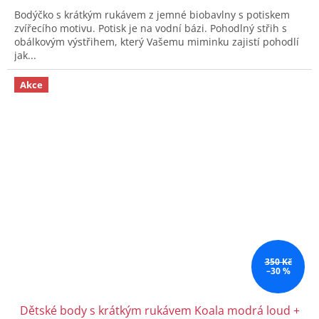
Bodýčko s krátkým rukávem z jemné biobavlny s potiskem
zvířecího motivu. Potisk je na vodní bázi. Pohodlný střih s
obálkovým výstřihem, který Vašemu miminku zajistí pohodlí
jak...
Akce
350 Kč
–30 %
Dětské body s krátkým rukávem Koala modrá loud +