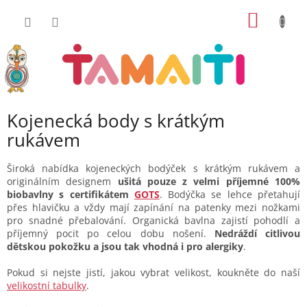
Přejít
NÁKUP
na
obsah
KOŠÍK
Kojenecká body s krátkým
rukávem
Široká nabídka kojeneckých bodýček s krátkým rukávem a
originálním designem
ušitá pouze z velmi příjemné 100%
biobavlny s certifikátem
GOTS
. Bodýčka se lehce přetahují
přes hlavičku a vždy mají zapínání na patenky mezi nožkami
pro snadné přebalování. Organická bavlna zajistí pohodlí a
příjemný pocit po celou dobu nošení.
Nedráždí citlivou
dětskou pokožku a jsou tak vhodná i pro alergiky
.
Pokud si nejste jistí, jakou vybrat velikost, koukněte do naší
velikostní tabulky
.