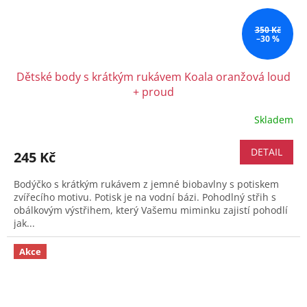
350 Kč
–30 %
Dětské body s krátkým rukávem Koala oranžová loud
+ proud
Skladem
DETAIL
245 Kč
Bodýčko s krátkým rukávem z jemné biobavlny s potiskem
zvířecího motivu. Potisk je na vodní bázi. Pohodlný střih s
obálkovým výstřihem, který Vašemu miminku zajistí pohodlí
jak...
Akce