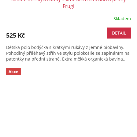
Frugi
Skladem
Průměrné
hodnocení
produktu
DETAIL
525 Kč
je
5,0
Dětská polo bodýčka s krátkými rukávy z jemné biobavlny.
z
Pohodlný přiléhavý střih ve stylu polokošile se zapínáním na
5
patentky na přední straně. Extra měkká organická bavlna...
hvězdiček.
Akce