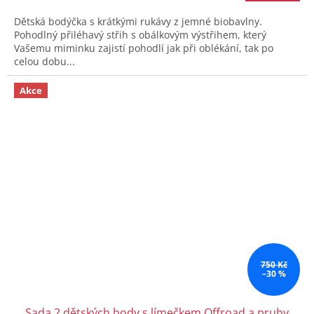
Dětská bodýčka s krátkými rukávy z jemné biobavlny.
Pohodlný přiléhavý střih s obálkovým výstřihem, který
Vašemu miminku zajistí pohodlí jak při oblékání, tak po
celou dobu...
Akce
750 Kč
–30 %
Sada 2 dětských body s límečkem Offroad a pruhy