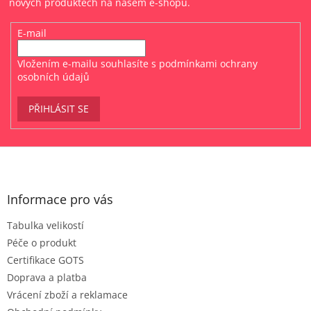
nových produktech na našem e-shopu.
v
ý
E-mail
p
i
s
Vložením e-mailu souhlasíte s
podmínkami ochrany
u
osobních údajů
PŘIHLÁSIT SE
Z
á
p
a
Informace pro vás
t
Tabulka velikostí
í
Péče o produkt
Certifikace GOTS
Doprava a platba
Vrácení zboží a reklamace