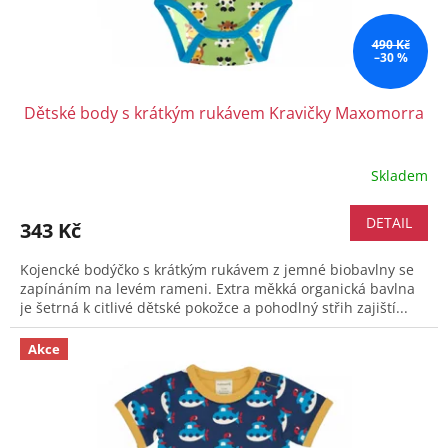
490 Kč
–30 %
Dětské body s krátkým rukávem Kravičky Maxomorra
Skladem
DETAIL
343 Kč
Kojencké bodýčko s krátkým rukávem z jemné biobavlny se
zapínáním na levém rameni. Extra měkká organická bavlna
je šetrná k citlivé dětské pokožce a pohodlný střih zajiští...
Akce