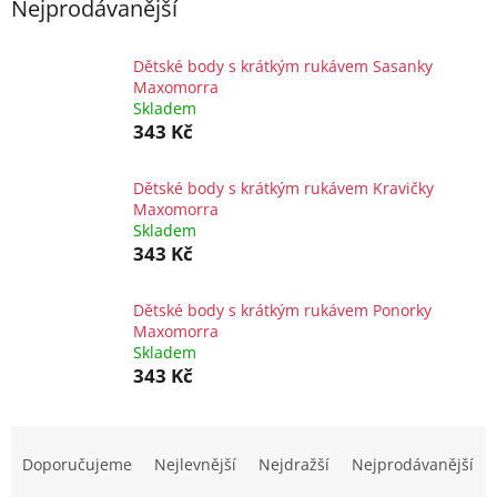
Nejprodávanější
Dětské body s krátkým rukávem Sasanky
Maxomorra
Skladem
343 Kč
Dětské body s krátkým rukávem Kravičky
Maxomorra
Skladem
343 Kč
Dětské body s krátkým rukávem Ponorky
Maxomorra
Skladem
343 Kč
Ř
a
Doporučujeme
Nejlevnější
Nejdražší
Nejprodávanější
z