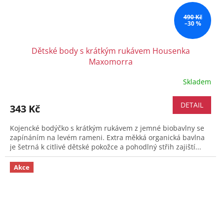
490 Kč
–30 %
Dětské body s krátkým rukávem Housenka
Maxomorra
Skladem
DETAIL
343 Kč
Kojencké bodýčko s krátkým rukávem z jemné biobavlny se
zapínáním na levém rameni. Extra měkká organická bavlna
je šetrná k citlivé dětské pokožce a pohodlný střih zajiští...
Akce