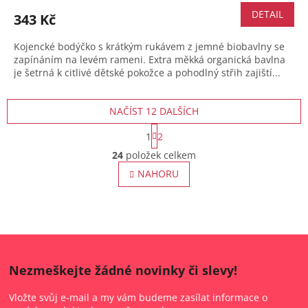
DETAIL
343 Kč
Kojencké bodýčko s krátkým rukávem z jemné biobavlny se
zapínáním na levém rameni. Extra měkká organická bavlna
je šetrná k citlivé dětské pokožce a pohodlný střih zajiští...
NAČÍST 12 DALŠÍCH
S
1
2
t
O
r
24
položek celkem
v
á
l
NAHORU
n
á
k
o
d
v
a
á
c
n
í
í
p
r
Nezmeškejte žádné novinky či slevy!
v
k
Vložte svůj e-mail a my vám budeme zasílat informace o
y