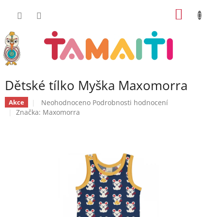
Přejít
NÁKUP
na
obsah
KOŠÍK
Dětské tílko Myška Maxomorra
Průměrné
Neohodnoceno
Podrobnosti hodnocení
Akce
hodnocení
Značka:
Maxomorra
produktu
je
0,0
z
5
hvězdiček.