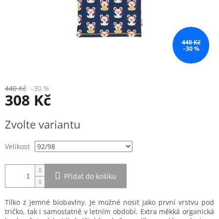
440 Kč
–30 %
440 Kč
–30 %
308 Kč
Měrná
Zvolte variantu
cena:
Velikost
Přidat do košíku
Tílko z jemné biobavlny. Je možné nosit jako první vrstvu pod
tričko, tak i samostatně v letním období. Extra měkká organická