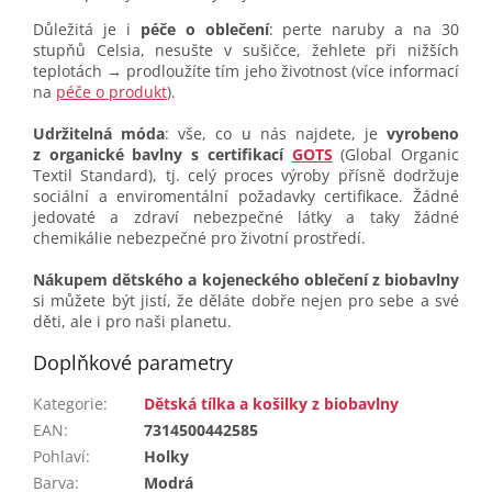
Důležitá je i
péče o oblečení
: perte naruby a na 30
stupňů Celsia, nesušte v sušičce, žehlete při nižších
teplotách → prodloužíte tím jeho životnost (více informací
na
péče o produkt
).
Udržitelná móda
: vše, co u nás najdete, je
vyrobeno
z organické bavlny s certifikací
GOTS
(Global Organic
Textil Standard), tj. celý proces výroby přísně dodržuje
sociální a enviromentální požadavky certifikace. Žádné
jedovaté a zdraví nebezpečné látky a taky žádné
chemikálie nebezpečné pro životní prostředí.
Nákupem dětského a kojeneckého oblečení z biobavlny
si můžete být jistí, že děláte dobře nejen pro sebe a své
děti, ale i pro naši planetu.
Doplňkové parametry
Kategorie
:
Dětská tílka a košilky z biobavlny
EAN
:
7314500442585
Pohlaví
:
Holky
Barva
:
Modrá