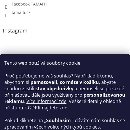
Facebook TAMAITI
tamaiti.cz
Instagram
Tento web používá soubory cookie
Proč potřebujeme váš souhlas? Například k tomu,
abychom si
pamatovali, co máte v košíku
, abyste
snadno zjistili
stav objednávky
a nemuseli se pokaždé
Sledovat na Instagramu
přihlašovat, dále jsou využívány pro
personalizovanou
reklamu
.
Více informací zde
. Veškeré detaily ohledně
Facebook
přístupu k GDPR najdete
zde
.
Pokud kliknete na „
Souhlasím
“, dáváte nám souhlas se
zpracováním všech volitelných typů cookies.