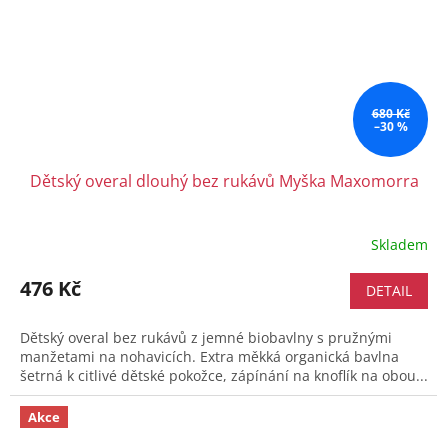
680 Kč
–30 %
Dětský overal dlouhý bez rukávů Myška Maxomorra
Skladem
Průměrné
hodnocení
produktu
476 Kč
DETAIL
je
5,0
Dětský overal bez rukávů z jemné biobavlny s pružnými
z
manžetami na nohavicích. Extra měkká organická bavlna
5
šetrná k citlivé dětské pokožce, zápínání na knoflík na obou...
hvězdiček.
Akce