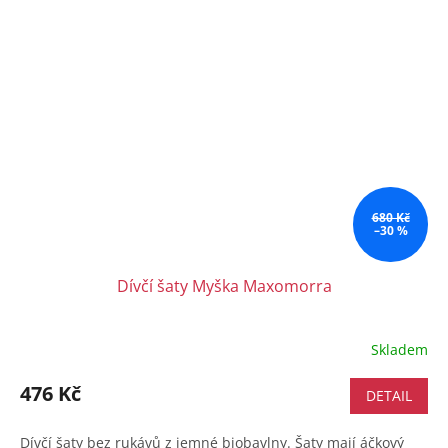
680 Kč
–30 %
Dívčí šaty Myška Maxomorra
Skladem
476 Kč
DETAIL
Dívčí šaty bez rukávů z jemné biobavlny. Šaty mají áčkový