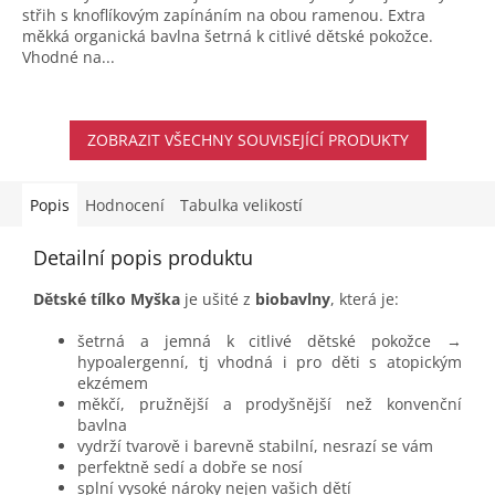
střih s knoflíkovým zapínáním na obou ramenou. Extra
měkká organická bavlna šetrná k citlivé dětské pokožce.
Vhodné na...
ZOBRAZIT VŠECHNY SOUVISEJÍCÍ PRODUKTY
Popis
Hodnocení
Tabulka velikostí
Detailní popis produktu
Dětské tílko Myška
je ušité z
biobavlny
, která je:
šetrná a jemná k citlivé dětské pokožce →
hypoalergenní, tj vhodná i pro děti s atopickým
ekzémem
měkčí, pružnější a prodyšnější než konvenční
bavlna
vydrží tvarově i barevně stabilní, nesrazí se vám
perfektně sedí a dobře se nosí
splní vysoké nároky nejen vašich dětí