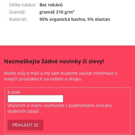
Délka rukávu
:
Bez rukávů
Gramáž
:
gramáž 210 g/m²
Materiál
:
95% organická bavlna, 5% elastan
Nezmeškejte žádné novinky či slevy!
Vložte svůj e-mail a my vám budeme zasílat informace o
nových produktech na našem e-shopu.
E-mail
Vložením e-mailu souhlasíte s
podmínkami ochrany
osobních údajů
PŘIHLÁSIT SE