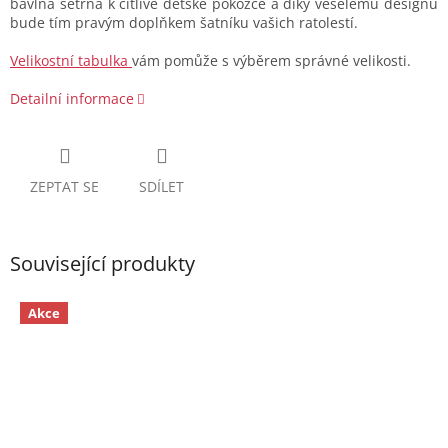
bavlna šetrná k citlivé dětské pokožce a díky veselému designu
bude tím pravým doplňkem šatníku vašich ratolestí.
Velikostní tabulka
vám pomůže s výběrem správné velikosti.
Detailní informace
ZEPTAT SE
SDÍLET
Související produkty
Akce