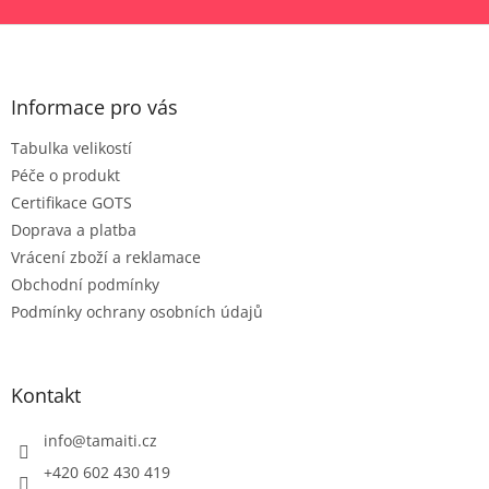
Z
á
p
a
Informace pro vás
t
Tabulka velikostí
í
Péče o produkt
Certifikace GOTS
Doprava a platba
Vrácení zboží a reklamace
Obchodní podmínky
Podmínky ochrany osobních údajů
Kontakt
info
@
tamaiti.cz
+420 602 430 419