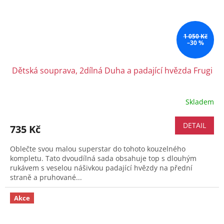
1 050 Kč
–30 %
Dětská souprava, 2dílná Duha a padající hvězda Frugi
Skladem
Průměrné
hodnocení
produktu
DETAIL
735 Kč
je
5,0
Oblečte svou malou superstar do tohoto kouzelného
z
kompletu. Tato dvoudílná sada obsahuje top s dlouhým
5
rukávem s veselou nášivkou padající hvězdy na přední
hvězdiček.
straně a pruhované...
Akce