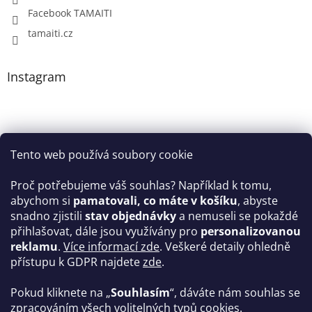
Facebook TAMAITI
tamaiti.cz
Instagram
Tento web používá soubory cookie
Proč potřebujeme váš souhlas? Například k tomu,
abychom si
pamatovali, co máte v košíku
, abyste
snadno zjistili
stav objednávky
a nemuseli se pokaždé
Sledovat na Instagramu
přihlašovat, dále jsou využívány pro
personalizovanou
reklamu
.
Více informací zde
. Veškeré detaily ohledně
Facebook
přístupu k GDPR najdete
zde
.
Pokud kliknete na „
Souhlasím
“, dáváte nám souhlas se
zpracováním všech volitelných typů cookies.