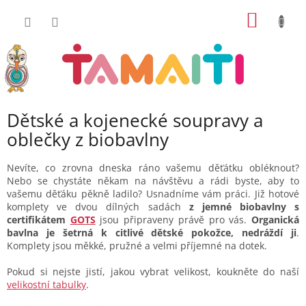
Přejít
NÁKUP
na
obsah
KOŠÍK
Dětské a kojenecké soupravy a
oblečky z biobavlny
Nevíte, co zrovna dneska ráno vašemu děťátku obléknout?
Nebo se chystáte někam na návštěvu a rádi byste, aby to
vašemu děťáku pěkně ladilo? Usnadníme vám práci. Již hotové
komplety ve dvou dílných sadách
z jemné biobavlny s
certifikátem
GOTS
jsou připraveny právě pro vás.
Organická
bavlna je šetrná k citlivé dětské pokožce, nedráždí ji
.
Komplety jsou měkké, pružné a velmi příjemné na dotek.
Pokud si nejste jistí, jakou vybrat velikost, koukněte do naší
velikostní tabulky
.