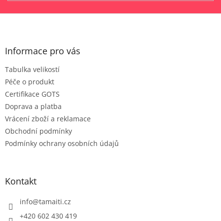
Z
á
p
a
Informace pro vás
t
Tabulka velikostí
í
Péče o produkt
Certifikace GOTS
Doprava a platba
Vrácení zboží a reklamace
Obchodní podmínky
Podmínky ochrany osobních údajů
Kontakt
info
@
tamaiti.cz
+420 602 430 419