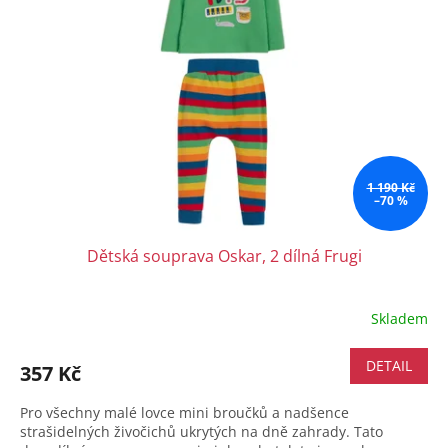
1 190 Kč
–70 %
Dětská souprava Oskar, 2 dílná Frugi
Skladem
Průměrné
hodnocení
produktu
DETAIL
357 Kč
je
5,0
Pro všechny malé lovce mini broučků a nadšence
z
strašidelných živočichů ukrytých na dně zahrady. Tato
5