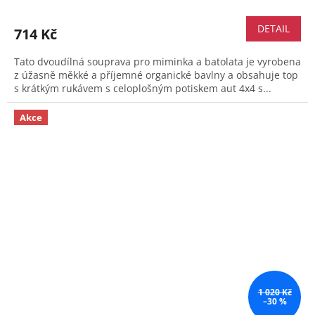
DETAIL
714 Kč
Tato dvoudílná souprava pro miminka a batolata je vyrobena
z úžasně měkké a příjemné organické bavlny a obsahuje top
s krátkým rukávem s celoplošným potiskem aut 4x4 s...
Akce
1 020 Kč
–30 %