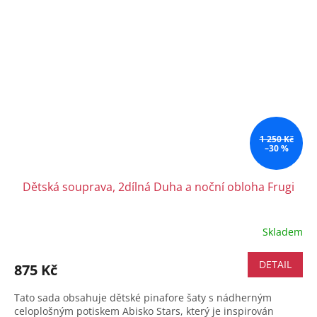
1 250 Kč
–30 %
Dětská souprava, 2dílná Duha a noční obloha Frugi
Skladem
Průměrné
hodnocení
produktu
DETAIL
875 Kč
je
3,7
Tato sada obsahuje dětské pinafore šaty s nádherným
z
celoplošným potiskem Abisko Stars, který je inspirován
5