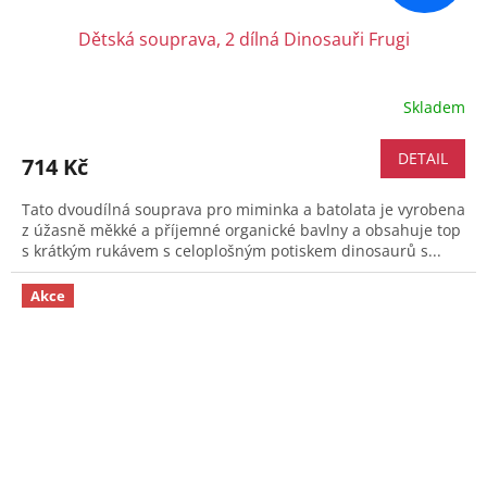
Dětská souprava, 2 dílná Dinosauři Frugi
Skladem
DETAIL
714 Kč
Tato dvoudílná souprava pro miminka a batolata je vyrobena
z úžasně měkké a příjemné organické bavlny a obsahuje top
s krátkým rukávem s celoplošným potiskem dinosaurů s...
Akce