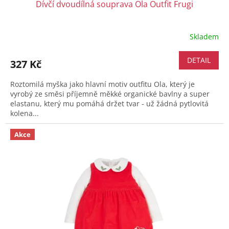
Dívčí dvoudílná souprava Ola Outfit Frugi
Skladem
DETAIL
327 Kč
Roztomilá myška jako hlavní motiv outfitu Ola, který je
vyrobý ze směsi příjemně měkké organické bavlny a super
elastanu, který mu pomáhá držet tvar - už žádná pytlovitá
kolena...
Akce