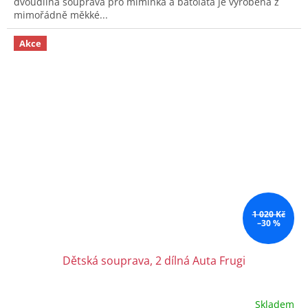
dvoudílná souprava pro miminka a batolata je vyrobena z
hvězdiček.
mimořádně měkké...
Akce
1 020 Kč
–30 %
Dětská souprava, 2 dílná Auta Frugi
Skladem