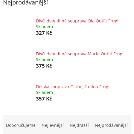
Nejprodávanější
Dívčí dvoudílná souprava Ola Outfit Frugi
Skladem
327 Kč
Dívčí dvoudílná souprava Macie Outfit Frugi
Skladem
375 Kč
Dětská souprava Oskar, 2 dílná Frugi
Skladem
357 Kč
Ř
a
Doporučujeme
Nejlevnější
Nejdražší
Nejprodávanější
z