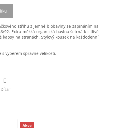
šíku
 áčkového střihu z jemné biobavlny se zapínáním na
6/92. Extra měkká organická bavlna šetrná k citlivé
ké kapsy na stranách. Stylový kousek na každodenní
s výběrem správné velikosti.
SDÍLET
Akce