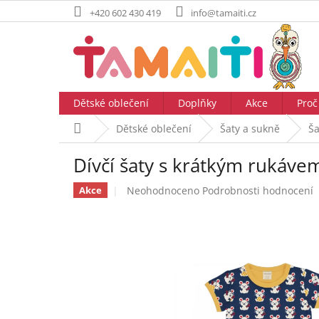
Přejít
+420 602 430 419
info@tamaiti.cz
na
obsah
Dětské oblečení
Doplňky
Akce
Proč
Domů
Dětské oblečení
Šaty a sukně
Ša
Dívčí šaty s krátkým ruká
Průměrné
Neohodnoceno
Podrobnosti hodnocení
Akce
hodnocení
produktu
je
0,0
z
5
hvězdiček.