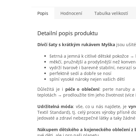
Popis
Hodnocení
Tabulka velikostí
Detailní popis produktu
Dívčí šaty s krátkým rukávem Myška
jsou ušit
šetrná a jemná k citlivé dětské pokožce →
měkčí, pružnější a prodyšnější než konven
vydrží tvarově i barevně stabilní, nesrazí 
perfektně sedí a dobře se nosí
splní vysoké nároky nejen vašich dětí
Důležitá je i
péče o oblečení
: perte naruby a 
teplotách → prodloužíte tím jeho životnost (více
Udržitelná móda
: vše, co u nás najdete, je
vyr
Textil Standard), tj. celý proces výroby přísně 
jedovaté a zdraví nebezpečné látky a taky žádné
Nákupem dětského a kojeneckého oblečení z 
své děti, ale i pro naši planetu.