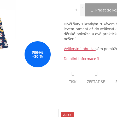
Přidat do ko
Dívčí šaty s krátkým rukávem
levém rameni až do velikosti 8
dětské pokožce a dvě praktic
nošení.
Velikostní tabulka
vám pomůže 
780 Kč
–30 %
Detailní informace
TISK
ZEPTAT SE
Akce