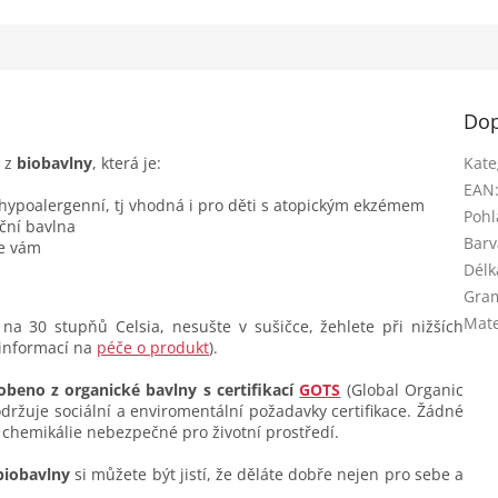
Dop
é z
biobavlny
, která je:
Kate
EAN
 hypoalergenní, tj vhodná i pro děti s atopickým ekzémem
Pohl
ční bavlna
Barv
se vám
Délk
Gra
Mate
na 30 stupňů Celsia, nesušte v sušičce, žehlete při nižších
 informací na
péče o produkt
).
obeno z organické bavlny s certifikací
GOTS
(Global Organic
dodržuje sociální a enviromentální požadavky certifikace. Žádné
 chemikálie nebezpečné pro životní prostředí.
biobavlny
si můžete být jistí, že děláte dobře nejen pro sebe a