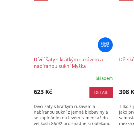
890 Kč
–30 %
Dívčí šaty s krátkým rukávem a
Dětské
nabíranou sukní Myška
Maxomorra
Skladem
623 Kč
308 
DETAIL
Dívčí šaty s krátkým rukávem a
Tílko z
nabíranou sukní z jemné biobavlny a
jako prv
se zapínáním na levém rameni až do
samosta
velikosti 86/92 pro snadnější oblékání.
měkká o
Rukávy a výstřih jsou obšité...
dětské 