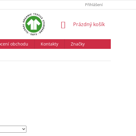
Přihlášení
NÁKUPNÍ
Prázdný košík
KOŠÍK
cení obchodu
Kontakty
Značky