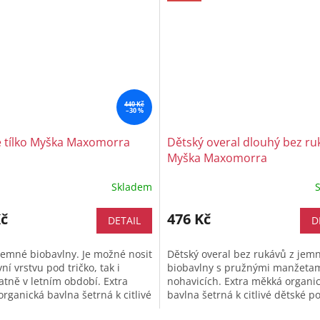
440 Kč
–30 %
 tílko Myška Maxomorra
Dětský overal dlouhý bez ru
Myška Maxomorra
Skladem
Průměrné
hodnocení
Kč
produktu
476 Kč
DETAIL
D
je
5,0
 jemné biobavlny. Je možné nosit
Dětský overal bez rukávů z jem
z
ní vrstvu pod tričko, tak i
biobavlny s pružnými manžeta
5
tně v letním období. Extra
nohavicích. Extra měkká organi
hvězdiček.
rganická bavlna šetrná k citlivé
bavlna šetrná k citlivé dětské p
pokožce a díky...
zápínání na knoflík na obou...