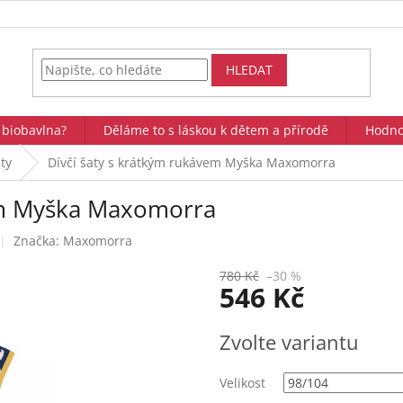
HLEDAT
 biobavlna?
Děláme to s láskou k dětem a přírodě
Hodno
ty
Dívčí šaty s krátkým rukávem Myška Maxomorra
vem Myška Maxomorra
Značka:
Maxomorra
780 Kč
–30 %
546 Kč
Měrná
Zvolte variantu
cena:
Velikost