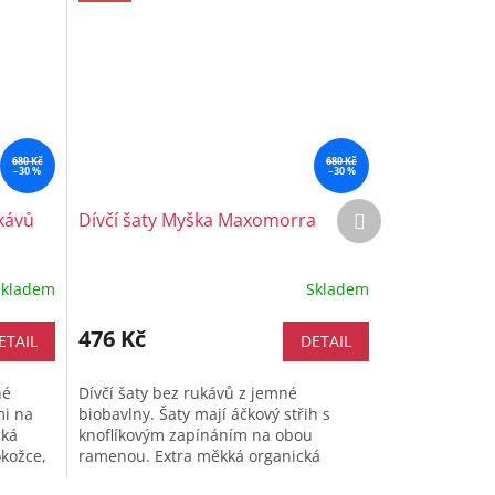
680 Kč
680 Kč
–30 %
–30 %
Další
kávů
Dívčí šaty Myška Maxomorra
produkt
Skladem
Skladem
476 Kč
ETAIL
DETAIL
né
Dívčí šaty bez rukávů z jemné
mi na
biobavlny. Šaty mají áčkový střih s
cká
knoflíkovým zapínáním na obou
okožce,
ramenou. Extra měkká organická
bavlna šetrná k citlivé dětské pokožce.