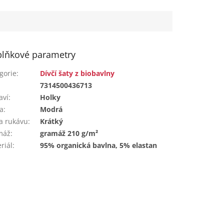
Vhodné na...
lňkové parametry
gorie
:
Dívčí šaty z biobavlny
:
7314500436713
aví
:
Holky
a
:
Modrá
a rukávu
:
Krátký
máž
:
gramáž 210 g/m²
riál
:
95% organická bavlna, 5% elastan