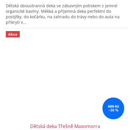
Dětská oboustranná deka se zábavným potiskem z jemné
organické bavlny. Měkká a příjemná deka perfektní do
postýlky, do kočárku, na zahradu do trávy nebo do auta na
přikrytí v...
Akce
600 Kč
–30 %
Dětská deka Třešně Maxomorra