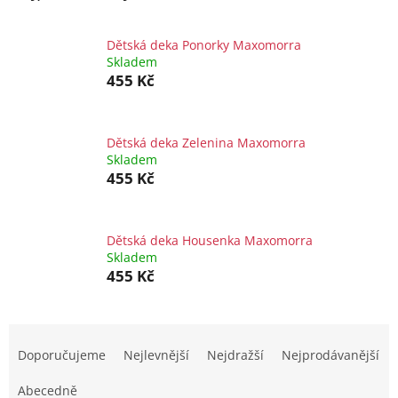
Dětská deka Ponorky Maxomorra
Skladem
455 Kč
Dětská deka Zelenina Maxomorra
Skladem
455 Kč
Dětská deka Housenka Maxomorra
Skladem
455 Kč
Ř
a
Doporučujeme
Nejlevnější
Nejdražší
Nejprodávanější
z
e
Abecedně