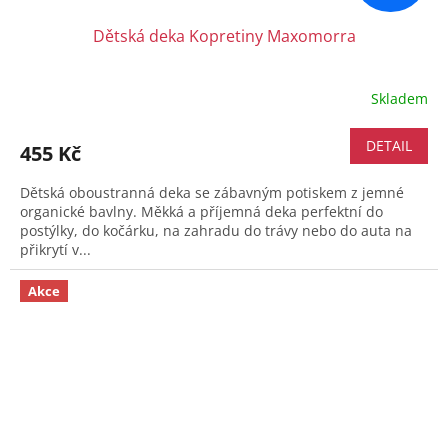
Dětská deka Kopretiny Maxomorra
Skladem
DETAIL
455 Kč
Dětská oboustranná deka se zábavným potiskem z jemné
organické bavlny. Měkká a příjemná deka perfektní do
postýlky, do kočárku, na zahradu do trávy nebo do auta na
přikrytí v...
Akce