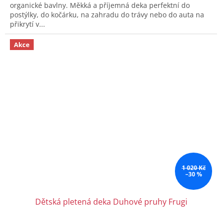
organické bavlny. Měkká a příjemná deka perfektní do
postýlky, do kočárku, na zahradu do trávy nebo do auta na
přikrytí v...
Akce
1 020 Kč
–30 %
Dětská pletená deka Duhové pruhy Frugi