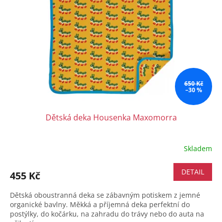
650 Kč
–30 %
Dětská deka Housenka Maxomorra
Skladem
DETAIL
455 Kč
Dětská oboustranná deka se zábavným potiskem z jemné
organické bavlny. Měkká a příjemná deka perfektní do
postýlky, do kočárku, na zahradu do trávy nebo do auta na