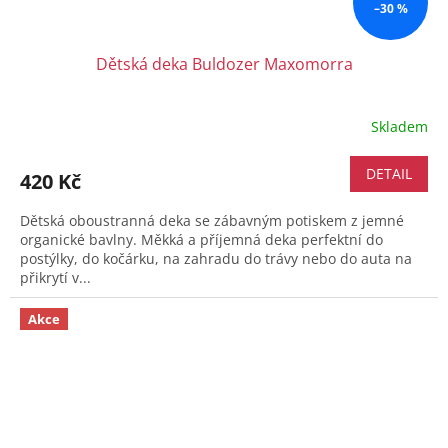
–30 %
Dětská deka Buldozer Maxomorra
Skladem
DETAIL
420 Kč
Dětská oboustranná deka se zábavným potiskem z jemné
organické bavlny. Měkká a příjemná deka perfektní do
postýlky, do kočárku, na zahradu do trávy nebo do auta na
přikrytí v...
Akce