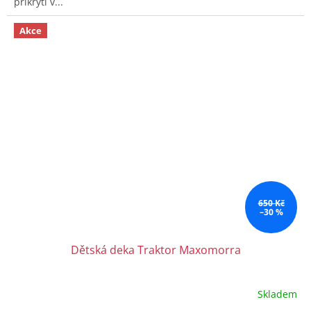
přikrytí v...
Akce
650 Kč
–30 %
Dětská deka Traktor Maxomorra
Skladem