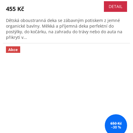
DETAIL
455 Kč
Dětská oboustranná deka se zábavným potiskem z jemné
organické bavlny. Měkká a příjemná deka perfektní do
postýlky, do kočárku, na zahradu do trávy nebo do auta na
přikrytí v...
Akce
650 Kč
–30 %