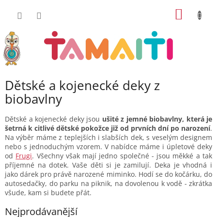
Přejít
NÁKUP
na
obsah
KOŠÍK
Dětské a kojenecké deky z
biobavlny
Dětské a kojenecké deky jsou
ušité z jemné biobavlny, která je
šetrná k citlivé dětské pokožce již od prvních dní po narození
.
Na výběr máme z teplejších i slabších dek, s veselým designem
nebo s jednoduchým vzorem. V nabídce máme i úpletové deky
od
Frugi
. Všechny však mají jedno společné - jsou měkké a tak
příjemné na dotek. Vaše děti si je zamilují. Deka je vhodná i
jako dárek pro právě narozené miminko. Hodí se do kočárku, do
autosedačky, do parku na piknik, na dovolenou k vodě - zkrátka
všude, kam si budete přát.
Nejprodávanější