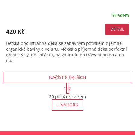
Skladem
DETAIL
420 Kč
Dětská oboustranná deka se zábavným potiskem z jemné
organické bavlny a veluru. Měkká a příjemná deka perfektní
do postýlky, do kočárku, na zahradu do trávy nebo do auta
na...
NAČÍST 8 DALŠÍCH
S
1
2
t
O
r
20
položek celkem
v
á
l
NAHORU
n
á
k
o
d
v
a
á
c
n
í