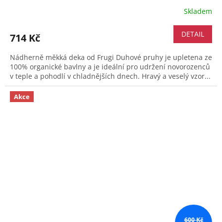
Skladem
DETAIL
714 Kč
Nádherně měkká deka od Frugi Duhové pruhy je upletena ze
100% organické bavlny a je ideální pro udržení novorozenců
v teple a pohodlí v chladnějších dnech. Hravý a veselý vzor...
Akce
600 Kč