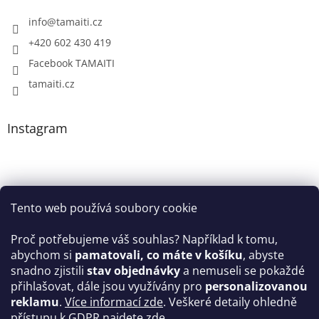
info
@
tamaiti.cz
+420 602 430 419
Facebook TAMAITI
tamaiti.cz
Instagram
Tento web používá soubory cookie
Proč potřebujeme váš souhlas? Například k tomu,
abychom si
pamatovali, co máte v košíku
, abyste
snadno zjistili
stav objednávky
a nemuseli se pokaždé
Sledovat na Instagramu
přihlašovat, dále jsou využívány pro
personalizovanou
reklamu
.
Více informací zde
. Veškeré detaily ohledně
Facebook
přístupu k GDPR najdete
zde
.