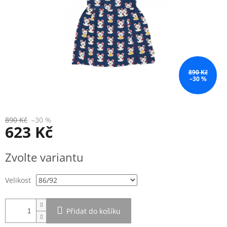
890 Kč
–30 %
890 Kč
–30 %
623 Kč
Měrná
Zvolte variantu
cena:
Velikost
Přidat do košíku