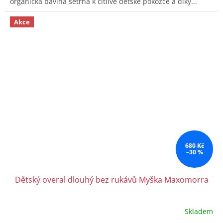
organická bavlna šetrná k citlivé dětské pokožce a díky...
Akce
680 Kč
–30 %
Dětský overal dlouhý bez rukávů Myška Maxomorra
Skladem
Průměrné
hodnocení