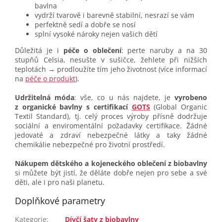
bavlna
vydrží tvarově i barevně stabilní, nesrazí se vám
perfektně sedí a dobře se nosí
splní vysoké nároky nejen vašich dětí
Důležitá je i
péče o oblečení
: perte naruby a na 30
stupňů Celsia, nesušte v sušičce, žehlete při nižších
teplotách → prodloužíte tím jeho životnost (více informací
na
péče o produkt
).
Udržitelná móda
: vše, co u nás najdete, je
vyrobeno
z organické bavlny s certifikací
GOTS
(Global Organic
Textil Standard), tj. celý proces výroby přísně dodržuje
sociální a enviromentální požadavky certifikace. Žádné
jedovaté a zdraví nebezpečné látky a taky žádné
chemikálie nebezpečné pro životní prostředí.
Nákupem dětského a kojeneckého oblečení z biobavlny
si můžete být jistí, že děláte dobře nejen pro sebe a své
děti, ale i pro naši planetu.
Doplňkové parametry
Kategorie
:
Dívčí šaty z biobavlny