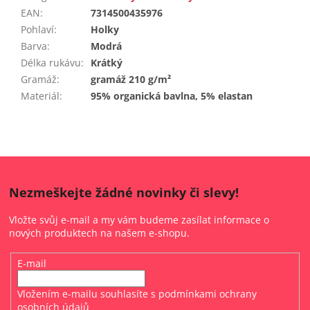
EAN
:
7314500435976
Pohlaví
:
Holky
Barva
:
Modrá
Délka rukávu
:
Krátký
Gramáž
:
gramáž 210 g/m²
Materiál
:
95% organická bavlna, 5% elastan
Nezmeškejte žádné novinky či slevy!
Vložte svůj e-mail a my vám budeme zasílat informace o
nových produktech na našem e-shopu.
E-mail
Vložením e-mailu souhlasíte s
podmínkami ochrany
osobních údajů