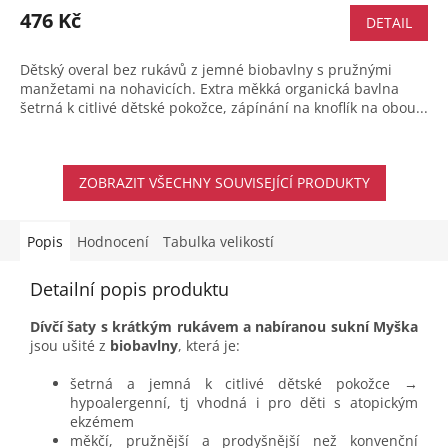
produktu
476 Kč
DETAIL
je
5,0
Dětský overal bez rukávů z jemné biobavlny s pružnými
z
manžetami na nohavicích. Extra měkká organická bavlna
5
šetrná k citlivé dětské pokožce, zápínání na knoflík na obou...
hvězdiček.
ZOBRAZIT VŠECHNY SOUVISEJÍCÍ PRODUKTY
Popis
Hodnocení
Tabulka velikostí
Detailní popis produktu
Dívčí šaty s krátkým rukávem a nabíranou sukní Myška
jsou ušité z
biobavlny
, která je:
šetrná a jemná k citlivé dětské pokožce →
hypoalergenní, tj vhodná i pro děti s atopickým
ekzémem
měkčí, pružnější a prodyšnější než konvenční