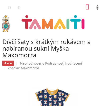
Přejít
NÁKUP
na
obsah
KOŠÍK
Dívčí šaty s krátkým rukávem a
nabíranou sukní Myška
Maxomorra
Průměrné
Neohodnoceno
Podrobnosti hodnocení
Akce
hodnocení
Značka:
Maxomorra
produktu
je
0,0
z
5
hvězdiček.