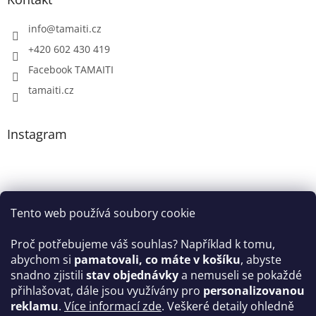
info
@
tamaiti.cz
+420 602 430 419
Facebook TAMAITI
tamaiti.cz
Instagram
Tento web používá soubory cookie
Proč potřebujeme váš souhlas? Například k tomu,
abychom si
pamatovali, co máte v košíku
, abyste
snadno zjistili
stav objednávky
a nemuseli se pokaždé
Sledovat na Instagramu
přihlašovat, dále jsou využívány pro
personalizovanou
reklamu
.
Více informací zde
. Veškeré detaily ohledně