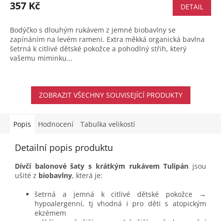
357 Kč
DETAIL
Bodýčko s dlouhým rukávem z jemné biobavlny se
zapínáním na levém rameni. Extra měkká organická bavlna
šetrná k citlivé dětské pokožce a pohodlný střih, který
vašemu miminku...
ZOBRAZIT VŠECHNY SOUVISEJÍCÍ PRODUKTY
Popis
Hodnocení
Tabulka velikostí
Detailní popis produktu
Dívčí balonové šaty s krátkým rukávem Tulipán
jsou
ušité z
biobavlny
, která je:
šetrná a jemná k citlivé dětské pokožce →
hypoalergenní, tj vhodná i pro děti s atopickým
ekzémem