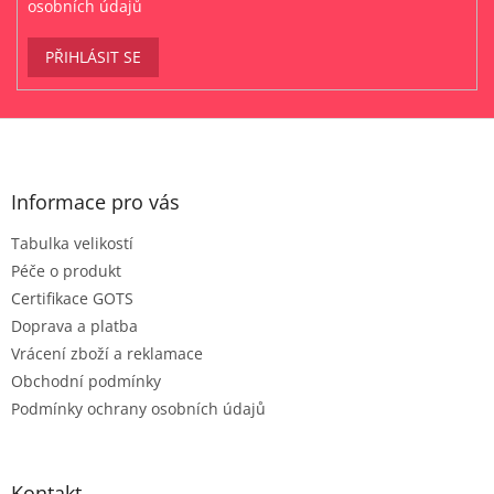
osobních údajů
PŘIHLÁSIT SE
Z
á
p
a
Informace pro vás
t
Tabulka velikostí
í
Péče o produkt
Certifikace GOTS
Doprava a platba
Vrácení zboží a reklamace
Obchodní podmínky
Podmínky ochrany osobních údajů
Kontakt