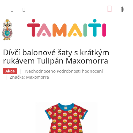
Přejít
NÁKUP
na
obsah
KOŠÍK
Dívčí balonové šaty s krátkým
rukávem Tulipán Maxomorra
Průměrné
Neohodnoceno
Podrobnosti hodnocení
Akce
hodnocení
Značka:
Maxomorra
produktu
je
0,0
z
5
hvězdiček.