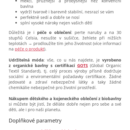
měkčí, pružnější a prodyšnější než konvenční
bavlna
vydrží tvarově i barevně stabilní, nesrazí se vám
perfektně sedí a dobře se nosí
splní vysoké nároky nejen vašich dětí
Důležitá je i
péče o oblečení
: perte naruby a na 30
stupňů Celsia, nesušte v sušičce, žehlete při nižších
teplotách → prodloužíte tím jeho životnost (více informací
na
péče o produkt
).
Udržitelná móda
: vše, co u nás najdete, je
vyrobeno
z organické bavlny s certifikací
GOTS
(Global Organic
Textil Standard), tj. celý proces výroby přísně dodržuje
sociální a enviromentální požadavky certifikace. Žádné
jedovaté a zdraví nebezpečné látky a taky žádné
chemikálie nebezpečné pro životní prostředí.
Nákupem dětského a kojeneckého oblečení z biobavlny
si můžete být jistí, že děláte dobře nejen pro sebe a své
děti, ale i pro naši planetu.
Doplňkové parametry