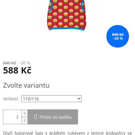
840 Kč
–30 %
840 Kč
–30 %
588 Kč
Měrná
Zvolte variantu
cena:
Velikost
Přidat do košíku
Dívčí balonové šaty s krátkým rukávem z jemné biobavlny se