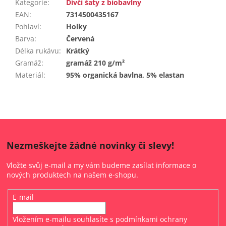
Kategorie
:
Dívčí šaty z biobavlny
EAN
:
7314500435167
Pohlaví
:
Holky
Barva
:
Červená
Délka rukávu
:
Krátký
Gramáž
:
gramáž 210 g/m²
Materiál
:
95% organická bavlna, 5% elastan
Nezmeškejte žádné novinky či slevy!
Vložte svůj e-mail a my vám budeme zasílat informace o
nových produktech na našem e-shopu.
E-mail
Vložením e-mailu souhlasíte s
podmínkami ochrany