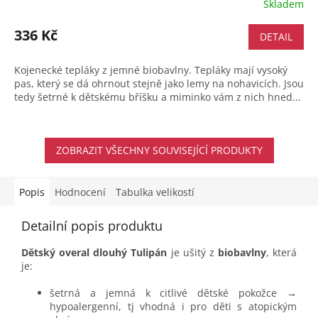
Skladem
336 Kč
DETAIL
Kojenecké tepláky z jemné biobavlny. Tepláky mají vysoký
pas, který se dá ohrnout stejně jako lemy na nohavicích. Jsou
tedy šetrné k dětskému bříšku a miminko vám z nich hned...
ZOBRAZIT VŠECHNY SOUVISEJÍCÍ PRODUKTY
Popis
Hodnocení
Tabulka velikostí
Detailní popis produktu
Dětský overal dlouhý Tulipán
je ušitý z
biobavlny
, která
je:
šetrná a jemná k citlivé dětské pokožce →
hypoalergenní, tj vhodná i pro děti s atopickým