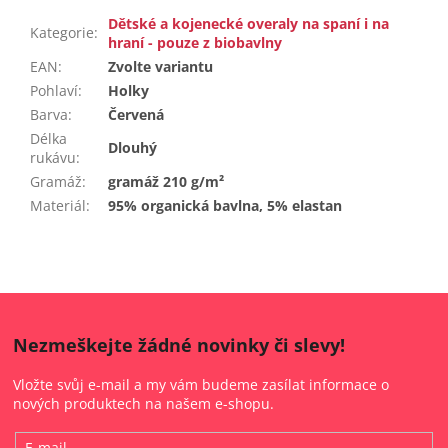
Dětské a kojenecké overaly na spaní i na
Kategorie
:
hraní - pouze z biobavlny
EAN
:
Zvolte variantu
Pohlaví
:
Holky
Barva
:
Červená
Délka
Dlouhý
rukávu
:
Gramáž
:
gramáž 210 g/m²
Materiál
:
95% organická bavlna, 5% elastan
Nezmeškejte žádné novinky či slevy!
Vložte svůj e-mail a my vám budeme zasílat informace o
nových produktech na našem e-shopu.
E-mail