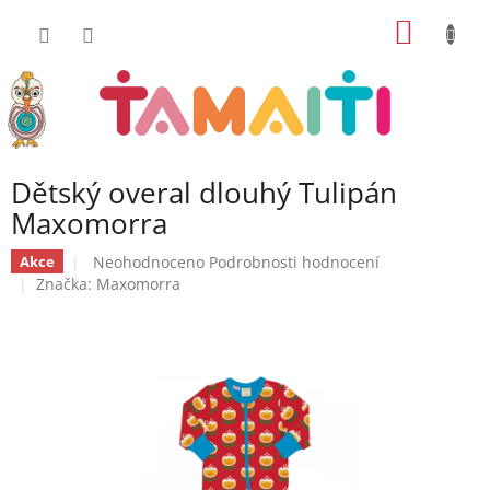
Přejít
NÁKUP
na
obsah
KOŠÍK
Dětský overal dlouhý Tulipán
Maxomorra
Průměrné
Neohodnoceno
Podrobnosti hodnocení
Akce
hodnocení
Značka:
Maxomorra
produktu
je
0,0
z
5
hvězdiček.