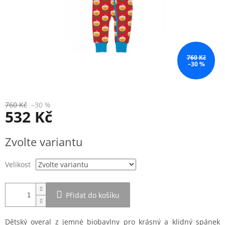
760 Kč
–30 %
760 Kč
–30 %
532 Kč
Měrná
Zvolte variantu
cena:
Velikost
Přidat do košíku
Dětský overal z jemné biobavlny pro krásný a klidný spánek