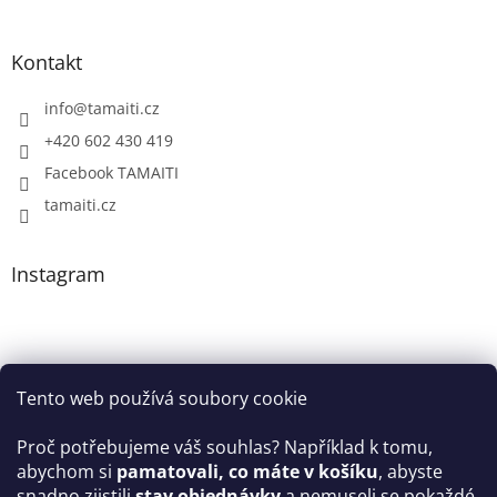
Kontakt
info
@
tamaiti.cz
+420 602 430 419
Facebook TAMAITI
tamaiti.cz
Instagram
Tento web používá soubory cookie
Proč potřebujeme váš souhlas? Například k tomu,
abychom si
pamatovali, co máte v košíku
, abyste
snadno zjistili
stav objednávky
a nemuseli se pokaždé