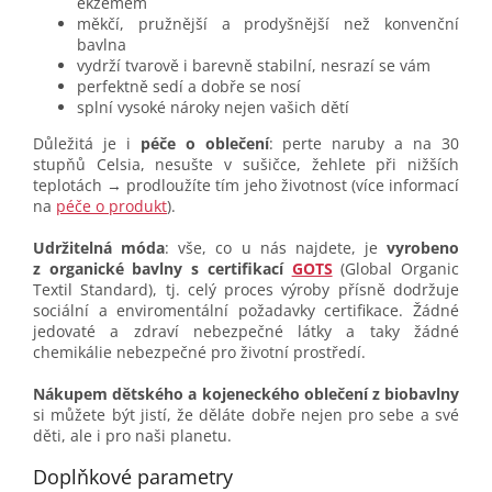
ekzémem
měkčí, pružnější a prodyšnější než konvenční
bavlna
vydrží tvarově i barevně stabilní, nesrazí se vám
perfektně sedí a dobře se nosí
splní vysoké nároky nejen vašich dětí
Důležitá je i
péče o oblečení
: perte naruby a na 30
stupňů Celsia, nesušte v sušičce, žehlete při nižších
teplotách → prodloužíte tím jeho životnost (více informací
na
péče o produkt
).
Udržitelná móda
: vše, co u nás najdete, je
vyrobeno
z organické bavlny s certifikací
GOTS
(Global Organic
Textil Standard), tj. celý proces výroby přísně dodržuje
sociální a enviromentální požadavky certifikace. Žádné
jedovaté a zdraví nebezpečné látky a taky žádné
chemikálie nebezpečné pro životní prostředí.
Nákupem dětského a kojeneckého oblečení z biobavlny
si můžete být jistí, že děláte dobře nejen pro sebe a své
děti, ale i pro naši planetu.
Doplňkové parametry