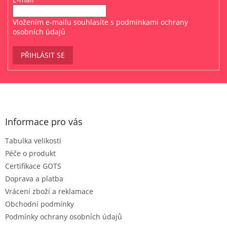
Vložením e-mailu souhlasíte s
podmínkami ochrany
osobních údajů
PŘIHLÁSIT SE
Z
á
p
a
Informace pro vás
t
Tabulka velikostí
í
Péče o produkt
Certifikace GOTS
Doprava a platba
Vrácení zboží a reklamace
Obchodní podmínky
Podmínky ochrany osobních údajů