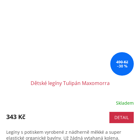
490 Kč
–30 %
Dětské legíny Tulipán Maxomorra
Skladem
343 Kč
DETAIL
Legíny s potiskem vyrobené z nádherně měkké a super
elastické organické bavlny. Už žádná vytahaná kolena.