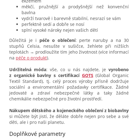
ekzémem
měkčí, pružnější a prodyšnější než konvenční
bavlna
vydrží tvarově i barevně stabilní, nesrazí se vám
perfektně sedí a dobře se nosí
splní vysoké nároky nejen vašich dětí
Důležitá je i
péče o oblečení
: perte naruby a na 30
stupňů Celsia, nesušte v sušičce, žehlete při nižších
teplotách → prodloužíte tím jeho životnost (více informací
na
péče o produkt
).
Udržitelná móda
: vše, co u nás najdete, je
vyrobeno
z organické bavlny s certifikací
GOTS
(Global Organic
Textil Standard), tj. celý proces výroby přísně dodržuje
sociální a enviromentální požadavky certifikace. Žádné
jedovaté a zdraví nebezpečné látky a taky žádné
chemikálie nebezpečné pro životní prostředí.
Nákupem dětského a kojeneckého oblečení z biobavlny
si můžete být jistí, že děláte dobře nejen pro sebe a své
děti, ale i pro naši planetu.
Doplňkové parametry