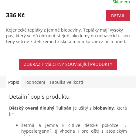
Skladem
336 Kč
DETAIL
Kojenecké tepláky z jemné biobavlny. Tepláky mají vysoký
pas, který se dá ohrnout stejně jako lemy na nohavicích. Jsou
tedy šetrné k dětskému bříšku a miminko vám z nich hned...
ZOBRAZIT VŠECHNY SOUVISEJÍCÍ PRODUKTY
Popis
Hodnocení
Tabulka velikostí
Detailní popis produktu
Dětský overal dlouhý Tulipán
je ušitý z
biobavlny
, která
je:
šetrná a jemná k citlivé dětské pokožce →
hypoalergenní, tj vhodná i pro děti s atopickým