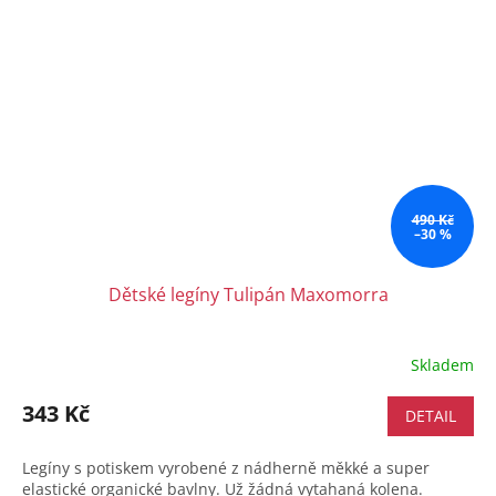
490 Kč
–30 %
Dětské legíny Tulipán Maxomorra
Skladem
343 Kč
DETAIL
Legíny s potiskem vyrobené z nádherně měkké a super
elastické organické bavlny. Už žádná vytahaná kolena.