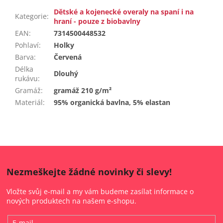
Dětské a kojenecké overaly na spaní i na
Kategorie
:
hraní - pouze z biobavlny
EAN
:
7314500448532
Pohlaví
:
Holky
Barva
:
Červená
Délka
Dlouhý
rukávu
:
Gramáž
:
gramáž 210 g/m²
Materiál
:
95% organická bavlna, 5% elastan
Nezmeškejte žádné novinky či slevy!
Vložte svůj e-mail a my vám budeme zasílat informace o
nových produktech na našem e-shopu.
E-mail