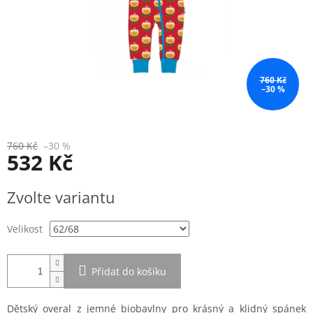
760 Kč
–30 %
760 Kč
–30 %
532 Kč
Měrná
Zvolte variantu
cena:
Velikost
Přidat do košíku
Dětský overal z jemné biobavlny pro krásný a klidný spánek