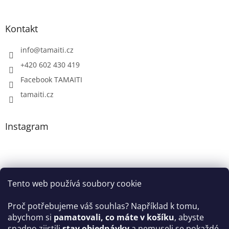
Kontakt
info
@
tamaiti.cz
+420 602 430 419
Facebook TAMAITI
tamaiti.cz
Instagram
Tento web používá soubory cookie
Proč potřebujeme váš souhlas? Například k tomu,
abychom si
pamatovali, co máte v košíku
, abyste
snadno zjistili
stav objednávky
a nemuseli se pokaždé