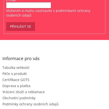
Vložením e-mailu souhlasíte s
podmínkami ochrany
osobních údajů
PŘIHLÁSIT SE
Z
á
p
a
Informace pro vás
t
Tabulka velikostí
í
Péče o produkt
Certifikace GOTS
Doprava a platba
Vrácení zboží a reklamace
Obchodní podmínky
Podmínky ochrany osobních údajů