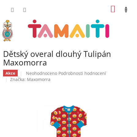
Přejít
NÁKUP
na
obsah
KOŠÍK
Dětský overal dlouhý Tulipán
Maxomorra
Průměrné
Neohodnoceno
Podrobnosti hodnocení
Akce
hodnocení
Značka:
Maxomorra
produktu
je
0,0
z
5
hvězdiček.