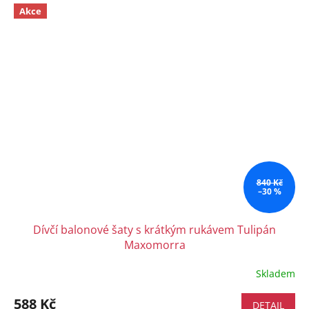
Akce
840 Kč
–30 %
Dívčí balonové šaty s krátkým rukávem Tulipán
Maxomorra
Skladem
588 Kč
DETAIL