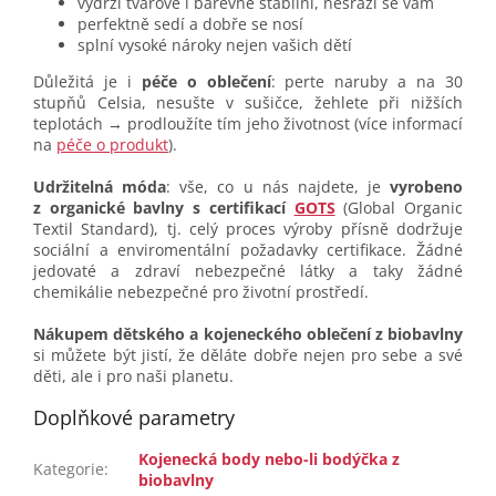
vydrží tvarově i barevně stabilní, nesrazí se vám
perfektně sedí a dobře se nosí
splní vysoké nároky nejen vašich dětí
Důležitá je i
péče o oblečení
: perte naruby a na 30
stupňů Celsia, nesušte v sušičce, žehlete při nižších
teplotách → prodloužíte tím jeho životnost (více informací
na
péče o produkt
).
Udržitelná móda
: vše, co u nás najdete, je
vyrobeno
z organické bavlny s certifikací
GOTS
(Global Organic
Textil Standard), tj. celý proces výroby přísně dodržuje
sociální a enviromentální požadavky certifikace. Žádné
jedovaté a zdraví nebezpečné látky a taky žádné
chemikálie nebezpečné pro životní prostředí.
Nákupem dětského a kojeneckého oblečení z biobavlny
si můžete být jistí, že děláte dobře nejen pro sebe a své
děti, ale i pro naši planetu.
Doplňkové parametry
Kojenecká body nebo-li bodýčka z
Kategorie
:
biobavlny