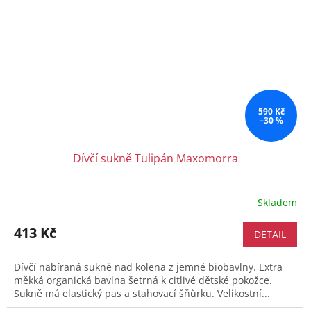
590 Kč
–30 %
Dívčí sukně Tulipán Maxomorra
Skladem
413 Kč
DETAIL
Dívčí nabíraná sukně nad kolena z jemné biobavlny. Extra
měkká organická bavlna šetrná k citlivé dětské pokožce.
Sukně má elastický pas a stahovací šňůrku. Velikostní...