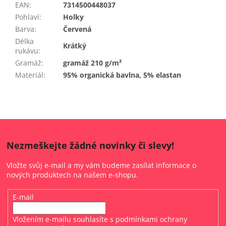
EAN
:
7314500448037
Pohlaví
:
Holky
Barva
:
Červená
Délka
Krátký
rukávu
:
Gramáž
:
gramáž 210 g/m²
Materiál
:
95% organická bavlna, 5% elastan
Nezmeškejte žádné novinky či slevy!
Vložte svůj e-mail a my vám budeme zasílat informace o
nových produktech na našem e-shopu.
E-mail
Vložením e-mailu souhlasíte s
podmínkami ochrany