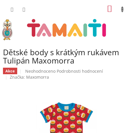
Přejít
NÁKUP
na
obsah
KOŠÍK
Dětské body s krátkým rukávem
Tulipán Maxomorra
Průměrné
Neohodnoceno
Podrobnosti hodnocení
Akce
hodnocení
Značka:
Maxomorra
produktu
je
0,0
z
5
hvězdiček.