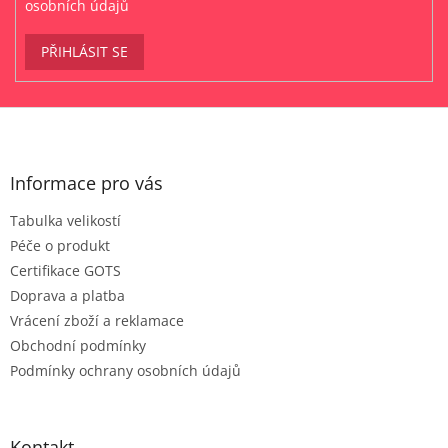
osobních údajů
PŘIHLÁSIT SE
Z
á
p
a
Informace pro vás
t
Tabulka velikostí
í
Péče o produkt
Certifikace GOTS
Doprava a platba
Vrácení zboží a reklamace
Obchodní podmínky
Podmínky ochrany osobních údajů
Kontakt