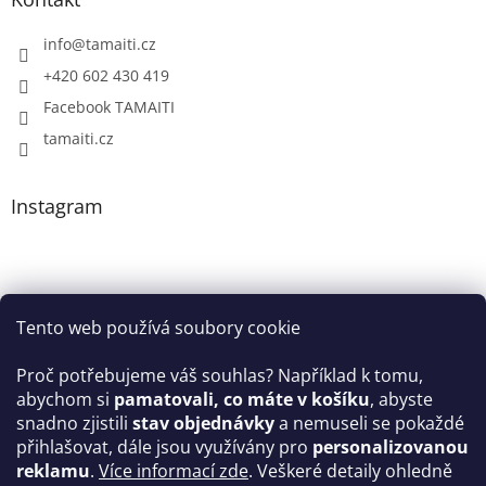
info
@
tamaiti.cz
+420 602 430 419
Facebook TAMAITI
tamaiti.cz
Instagram
Tento web používá soubory cookie
Proč potřebujeme váš souhlas? Například k tomu,
abychom si
pamatovali, co máte v košíku
, abyste
snadno zjistili
stav objednávky
a nemuseli se pokaždé
Sledovat na Instagramu
přihlašovat, dále jsou využívány pro
personalizovanou
reklamu
.
Více informací zde
. Veškeré detaily ohledně