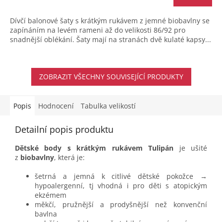
Dívčí balonové šaty s krátkým rukávem z jemné biobavlny se
zapínáním na levém rameni až do velikosti 86/92 pro
snadnější oblékání. Šaty mají na stranách dvě kulaté kapsy...
ZOBRAZIT VŠECHNY SOUVISEJÍCÍ PRODUKTY
Popis
Hodnocení
Tabulka velikostí
Detailní popis produktu
Dětské body s krátkým rukávem Tulipán
je ušité
z
biobavlny
, která je:
šetrná a jemná k citlivé dětské pokožce →
hypoalergenní, tj vhodná i pro děti s atopickým
ekzémem
měkčí, pružnější a prodyšnější než konvenční
bavlna