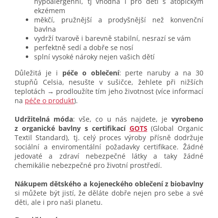
hypoalergenní, tj vhodná i pro děti s atopickým
ekzémem
měkčí, pružnější a prodyšnější než konvenční
bavlna
vydrží tvarově i barevně stabilní, nesrazí se vám
perfektně sedí a dobře se nosí
splní vysoké nároky nejen vašich dětí
Důležitá je i
péče o oblečení
: perte naruby a na 30
stupňů Celsia, nesušte v sušičce, žehlete při nižších
teplotách → prodloužíte tím jeho životnost (více informací
na
péče o produkt
).
Udržitelná móda
: vše, co u nás najdete, je
vyrobeno
z organické bavlny s certifikací
GOTS
(Global Organic
Textil Standard), tj. celý proces výroby přísně dodržuje
sociální a enviromentální požadavky certifikace. Žádné
jedovaté a zdraví nebezpečné látky a taky žádné
chemikálie nebezpečné pro životní prostředí.
Nákupem dětského a kojeneckého oblečení z biobavlny
si můžete být jistí, že děláte dobře nejen pro sebe a své
děti, ale i pro naši planetu.