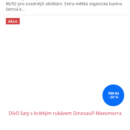
86/92 pro snadnější oblékání. Extra měkká organická bavlna
šetrná k...
Akce
780 Kč
–30 %
Dívčí šaty s krátkým rukávem Dinosauři Maxomorra