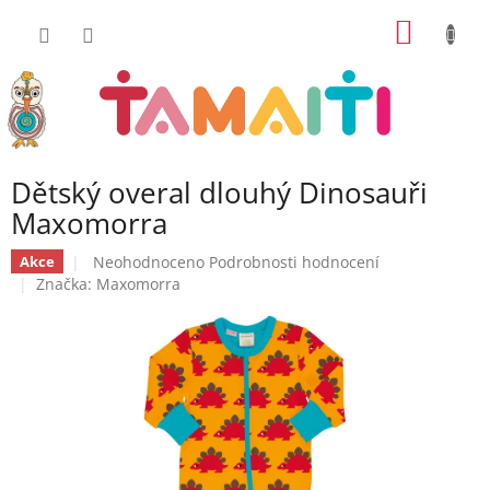
Přejít
NÁKUP
na
obsah
KOŠÍK
Dětský overal dlouhý Dinosauři
Maxomorra
Průměrné
Neohodnoceno
Podrobnosti hodnocení
Akce
hodnocení
Značka:
Maxomorra
produktu
je
0,0
z
5
hvězdiček.