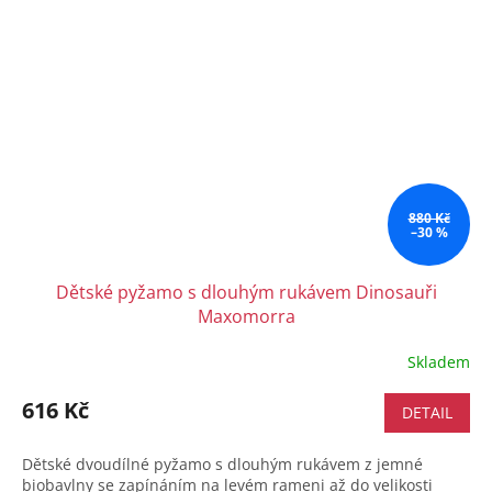
880 Kč
–30 %
Dětské pyžamo s dlouhým rukávem Dinosauři
Maxomorra
Skladem
616 Kč
DETAIL
Dětské dvoudílné pyžamo s dlouhým rukávem z jemné
biobavlny se zapínáním na levém rameni až do velikosti