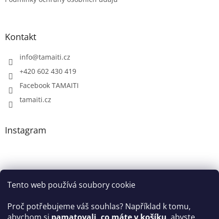
Kontakt
info
@
tamaiti.cz
+420 602 430 419
Facebook TAMAITI
tamaiti.cz
Instagram
Tento web používá soubory cookie
Proč potřebujeme váš souhlas? Například k tomu,
abychom si
pamatovali, co máte v košíku
, abyste