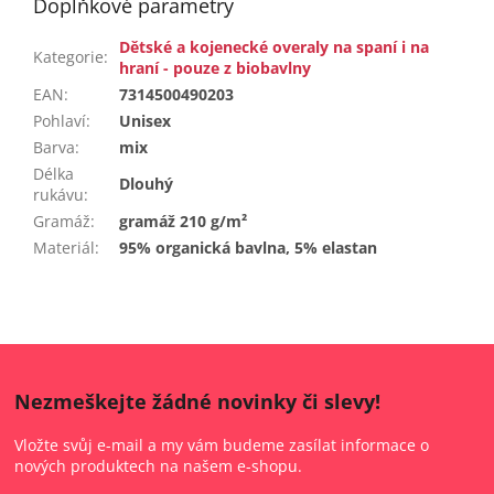
Doplňkové parametry
Dětské a kojenecké overaly na spaní i na
Kategorie
:
hraní - pouze z biobavlny
EAN
:
7314500490203
Pohlaví
:
Unisex
Barva
:
mix
Délka
Dlouhý
rukávu
:
Gramáž
:
gramáž 210 g/m²
Materiál
:
95% organická bavlna, 5% elastan
Nezmeškejte žádné novinky či slevy!
Vložte svůj e-mail a my vám budeme zasílat informace o
nových produktech na našem e-shopu.