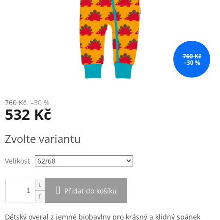
760 Kč
–30 %
760 Kč
–30 %
532 Kč
Měrná
Zvolte variantu
cena:
Velikost
Přidat do košíku
Dětský overal z jemné biobavlny pro krásný a klidný spánek