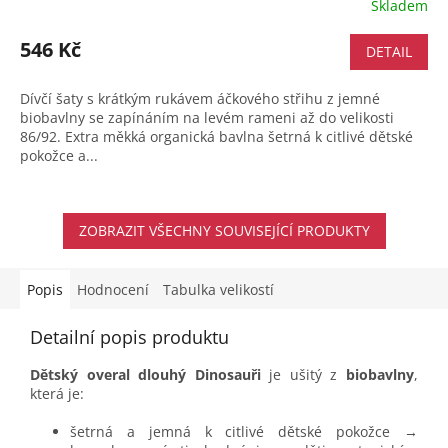
Skladem
546 Kč
DETAIL
Dívčí šaty s krátkým rukávem áčkového střihu z jemné
biobavlny se zapínáním na levém rameni až do velikosti
86/92. Extra měkká organická bavlna šetrná k citlivé dětské
pokožce a...
ZOBRAZIT VŠECHNY SOUVISEJÍCÍ PRODUKTY
Popis
Hodnocení
Tabulka velikostí
Detailní popis produktu
Dětský overal dlouhý Dinosauři
je ušitý z
biobavlny
,
která je:
šetrná a jemná k citlivé dětské pokožce →