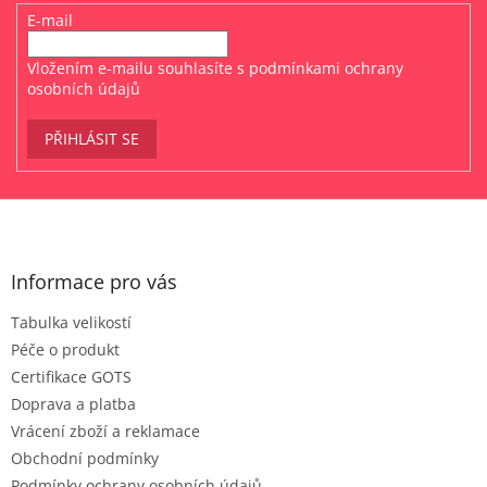
E-mail
Vložením e-mailu souhlasíte s
podmínkami ochrany
osobních údajů
PŘIHLÁSIT SE
Z
á
p
a
Informace pro vás
t
Tabulka velikostí
í
Péče o produkt
Certifikace GOTS
Doprava a platba
Vrácení zboží a reklamace
Obchodní podmínky
Podmínky ochrany osobních údajů