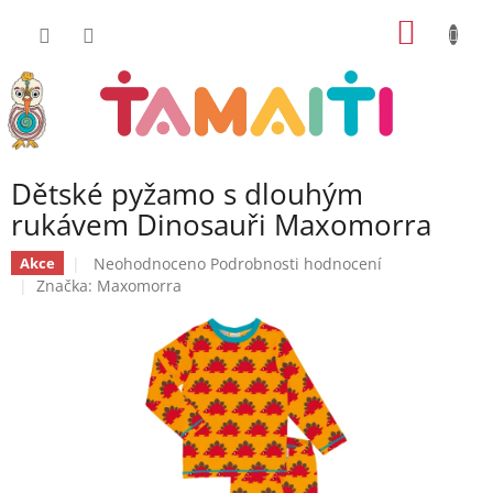
Přejít
NÁKUP
na
obsah
KOŠÍK
Dětské pyžamo s dlouhým
rukávem Dinosauři Maxomorra
Průměrné
Neohodnoceno
Podrobnosti hodnocení
Akce
hodnocení
Značka:
Maxomorra
produktu
je
0,0
z
5
hvězdiček.