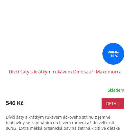
780 Kč
–30 %
Dívčí šaty s krátkým rukávem Dinosauři Maxomorra
Skladem
546 Kč
DETAIL
Dívčí šaty s krátkým rukávem áčkového střihu z jemné
biobavlny se zapínáním na levém rameni až do velikosti
86/92. Extra měkká organická bavlna šetrná k citlivé dětské