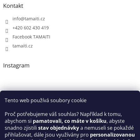
Kontakt
info
@
tamaiti.cz
+420 602 430 419
Facebook TAMAITI
tamaiti.cz
Instagram
Tento web používá soubory cookie
Proč potřebujeme váš souhlas? Například k tomu,
abychom si
pamatovali, co máte v košíku
, abyste
snadno zjistili
stav objednávky
a nemuseli se pokaždé
Sledovat na Instagramu
přihlašovat, dále jsou využívány pro
personalizovanou