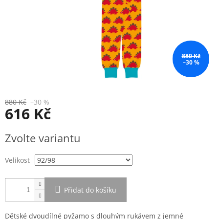
880 Kč
–30 %
880 Kč
–30 %
616 Kč
Měrná
Zvolte variantu
cena:
Velikost
Přidat do košíku
Dětské dvoudílné pyžamo s dlouhým rukávem z jemné