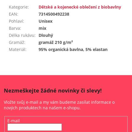
Kategorie
:
Dětské a kojenecké oblečení z biobavlny
EAN
:
7314500492238
Pohlaví
:
Unisex
Barva
:
mix
Délka rukávu
:
Dlouhý
Gramáž
:
gramáž 210 g/m²
Materiál
:
95% organická bavlna, 5% elastan
Nezmeškejte žádné novinky či slevy!
Vložte svůj e-mail a my vám budeme zasílat informace o
nových produktech na našem e-shopu.
E-mail