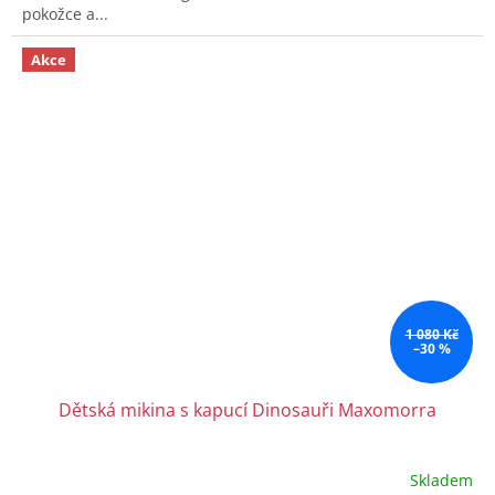
pokožce a...
Akce
1 080 Kč
–30 %
Dětská mikina s kapucí Dinosauři Maxomorra
Skladem
Průměrné