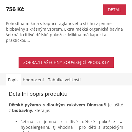
hodnocení
produktu
756 Kč
DETAIL
je
5,0
Pohodlná mikina s kapucí raglanového střihu z jemné
z
biobavlny s krásným vzorem. Extra měkká organická bavlna
5
šetrná k citlivé dětské pokožce. Mikina má kapuci a
hvězdiček.
praktickou...
ZOBRAZIT VŠECHNY SOUVISEJÍCÍ PRODUKTY
Popis
Hodnocení
Tabulka velikostí
Detailní popis produktu
Dětské pyžamo s dlouhým rukávem Dinosauři
je ušité
z
biobavlny
, která je:
šetrná a jemná k citlivé dětské pokožce →
hypoalergenní, tj vhodná i pro děti s atopickým