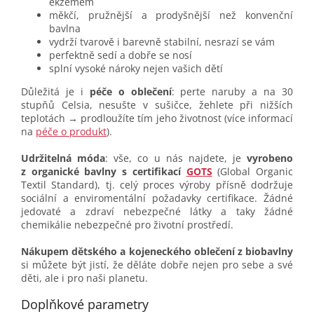
ekzémem
měkčí, pružnější a prodyšnější než konvenční
bavlna
vydrží tvarově i barevně stabilní, nesrazí se vám
perfektně sedí a dobře se nosí
splní vysoké nároky nejen vašich dětí
Důležitá je i
péče o oblečení
: perte naruby a na 30
stupňů Celsia, nesušte v sušičce, žehlete při nižších
teplotách → prodloužíte tím jeho životnost (více informací
na
péče o produkt
).
Udržitelná móda
: vše, co u nás najdete, je
vyrobeno
z organické bavlny s certifikací
GOTS
(Global Organic
Textil Standard), tj. celý proces výroby přísně dodržuje
sociální a enviromentální požadavky certifikace. Žádné
jedovaté a zdraví nebezpečné látky a taky žádné
chemikálie nebezpečné pro životní prostředí.
Nákupem dětského a kojeneckého oblečení z biobavlny
si můžete být jistí, že děláte dobře nejen pro sebe a své
děti, ale i pro naši planetu.
Doplňkové parametry