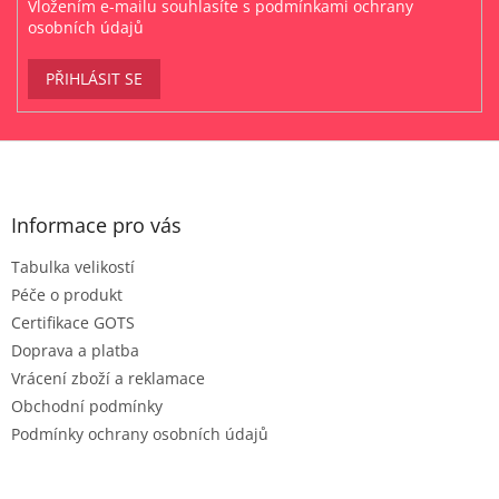
Vložením e-mailu souhlasíte s
podmínkami ochrany
osobních údajů
PŘIHLÁSIT SE
Z
á
p
a
Informace pro vás
t
Tabulka velikostí
í
Péče o produkt
Certifikace GOTS
Doprava a platba
Vrácení zboží a reklamace
Obchodní podmínky
Podmínky ochrany osobních údajů