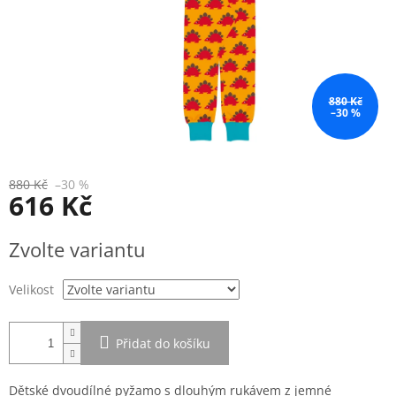
880 Kč
–30 %
880 Kč
–30 %
616 Kč
Měrná
Zvolte variantu
cena:
Velikost
Přidat do košíku
Dětské dvoudílné pyžamo s dlouhým rukávem z jemné