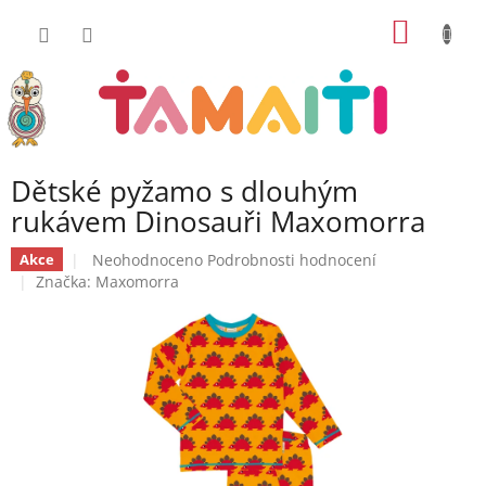
Přejít
NÁKUP
na
obsah
KOŠÍK
Dětské pyžamo s dlouhým
rukávem Dinosauři Maxomorra
Průměrné
Neohodnoceno
Podrobnosti hodnocení
Akce
hodnocení
Značka:
Maxomorra
produktu
je
0,0
z
5
hvězdiček.