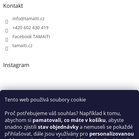
Kontakt
info
@
tamaiti.cz
+420 602 430 419
Facebook TAMAITI
tamaiti.cz
Instagram
Tento web používá soubory cookie
Proč potřebujeme váš souhlas? Například k tomu,
abychom si
pamatovali, co máte v košíku
, abyste
snadno zjistili
stav objednávky
a nemuseli se pokaždé
Sledovat na Instagramu
přihlašovat, dále jsou využívány pro
personalizovanou