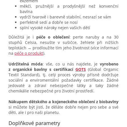
ekzémem
měkčí, pružnější a prodyšnější než konvenční
bavlna
vydrží tvarově i barevně stabilní, nesrazí se vám
perfektně sedí a dobře se nosí
splní vysoké nároky nejen vašich dětí
Důležitá je i
péče o oblečení
: perte naruby a na 30
stupňů Celsia, nesušte v sušičce, žehlete při nižších
teplotách → prodloužíte tím jeho životnost (více informací
na
péče o produkt
).
Udržitelná móda
: vše, co u nás najdete, je
vyrobeno
z organické bavlny s certifikací
GOTS
(Global Organic
Textil Standard), tj. celý proces výroby přísně dodržuje
sociální a enviromentální požadavky certifikace. Žádné
jedovaté a zdraví nebezpečné látky a taky žádné
chemikálie nebezpečné pro životní prostředí.
Nákupem dětského a kojeneckého oblečení z biobavlny
si můžete být jistí, že děláte dobře nejen pro sebe a své
děti, ale i pro naši planetu.
Doplňkové parametry