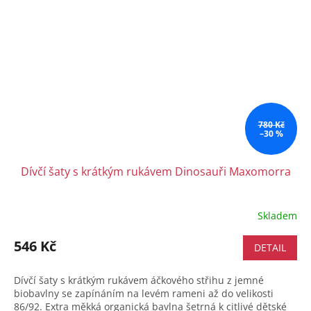
780 Kč
–30 %
Dívčí šaty s krátkým rukávem Dinosauři Maxomorra
Skladem
546 Kč
DETAIL
Dívčí šaty s krátkým rukávem áčkového střihu z jemné
biobavlny se zapínáním na levém rameni až do velikosti
86/92. Extra měkká organická bavlna šetrná k citlivé dětské