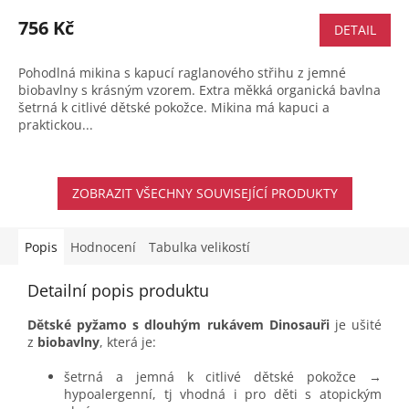
hodnocení
produktu
756 Kč
DETAIL
je
5,0
Pohodlná mikina s kapucí raglanového střihu z jemné
z
biobavlny s krásným vzorem. Extra měkká organická bavlna
5
šetrná k citlivé dětské pokožce. Mikina má kapuci a
hvězdiček.
praktickou...
ZOBRAZIT VŠECHNY SOUVISEJÍCÍ PRODUKTY
Popis
Hodnocení
Tabulka velikostí
Detailní popis produktu
Dětské pyžamo s dlouhým rukávem Dinosauři
je ušité
z
biobavlny
, která je:
šetrná a jemná k citlivé dětské pokožce →
hypoalergenní, tj vhodná i pro děti s atopickým