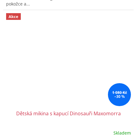
pokožce a...
Akce
1 080 Kč
–30 %
Dětská mikina s kapucí Dinosauři Maxomorra
Skladem
Průměrné