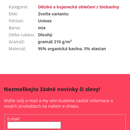
Kategorie
:
Dětské a kojenecké oblečení z biobavlny
EAN
:
Zvolte variantu
Pohlaví
:
Unisex
Barva
:
mix
Délka rukávu
:
Dlouhý
Gramáž
:
gramáž 210 g/m²
Materiál
:
95% organická bavlna, 5% elastan
Nezmeškejte žádné novinky či slevy!
Vložte svůj e-mail a my vám budeme zasílat informace o
nových produktech na našem e-shopu.
E-mail