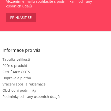
Vložením e-mailu souhlasíte s
podmínkami ochrany
osobních údajů
PŘIHLÁSIT SE
Z
á
p
a
Informace pro vás
t
Tabulka velikostí
í
Péče o produkt
Certifikace GOTS
Doprava a platba
Vrácení zboží a reklamace
Obchodní podmínky
Podmínky ochrany osobních údajů