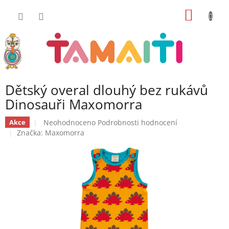
Přejít
NÁKUP
na
obsah
KOŠÍK
Dětský overal dlouhý bez rukávů
Dinosauři Maxomorra
Průměrné
Neohodnoceno
Podrobnosti hodnocení
Akce
hodnocení
Značka:
Maxomorra
produktu
je
0,0
z
5
hvězdiček.