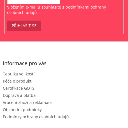
Vložením e-mailu souhlasíte s
podmínkami ochrany
osobních údajů
PŘIHLÁSIT SE
Z
á
p
a
Informace pro vás
t
Tabulka velikostí
í
Péče o produkt
Certifikace GOTS
Doprava a platba
Vrácení zboží a reklamace
Obchodní podmínky
Podmínky ochrany osobních údajů