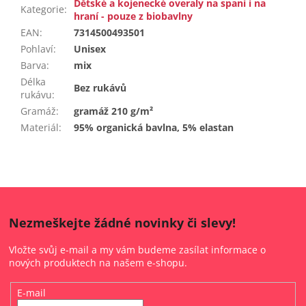
Dětské a kojenecké overaly na spaní i na
Kategorie
:
hraní - pouze z biobavlny
EAN
:
7314500493501
Pohlaví
:
Unisex
Barva
:
mix
Délka
Bez rukávů
rukávu
:
Gramáž
:
gramáž 210 g/m²
Materiál
:
95% organická bavlna, 5% elastan
Nezmeškejte žádné novinky či slevy!
Vložte svůj e-mail a my vám budeme zasílat informace o
nových produktech na našem e-shopu.
E-mail