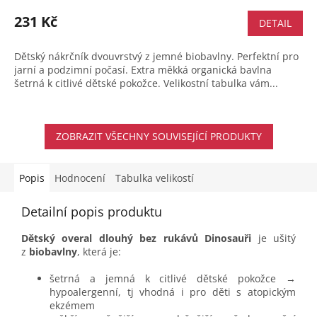
231 Kč
DETAIL
Dětský nákrčník dvouvrstvý z jemné biobavlny. Perfektní pro
jarní a podzimní počasí. Extra měkká organická bavlna
šetrná k citlivé dětské pokožce. Velikostní tabulka vám...
ZOBRAZIT VŠECHNY SOUVISEJÍCÍ PRODUKTY
Popis
Hodnocení
Tabulka velikostí
Detailní popis produktu
Dětský overal dlouhý bez rukávů Dinosauři
je ušitý
z
biobavlny
, která je:
šetrná a jemná k citlivé dětské pokožce →
hypoalergenní, tj vhodná i pro děti s atopickým
ekzémem