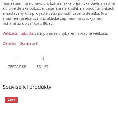
manžetami na nohavicích. Extra měkká organická bavlna šetrná
k citlivé dětské pokožce, zápínání na knoflík na obou ramínkách
a nastavený klín pro ještě větší pohodlí vašeho děťátka. Pro
snadnější přebalovaní praktické zapínání na cvočky mezi
nohami až do velikosti 86/92.
Velikostní tabulka
vám pomůže s výběrem správné velikosti.
Detailní informace
ZEPTAT SE
SDÍLET
Související produkty
Akce