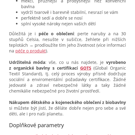
měkčí, pružnější a prodyšnější než konvenční
bavlna
vydrží tvarově i barevně stabilní, nesrazí se vám
perfektně sedí a dobře se nosí
splní vysoké nároky nejen vašich dětí
Důležitá je i
péče o oblečení
: perte naruby a na 30
stupňů Celsia, nesušte v sušičce, žehlete při nižších
teplotách → prodloužíte tím jeho životnost (více informací
na
péče o produkt
).
Udržitelná móda
: vše, co u nás najdete, je
vyrobeno
z organické bavlny s certifikací
GOTS
(Global Organic
Textil Standard), tj. celý proces výroby přísně dodržuje
sociální a enviromentální požadavky certifikace. Žádné
jedovaté a zdraví nebezpečné látky a taky žádné
chemikálie nebezpečné pro životní prostředí.
Nákupem dětského a kojeneckého oblečení z biobavlny
si můžete být jistí, že děláte dobře nejen pro sebe a své
děti, ale i pro naši planetu.
Doplňkové parametry