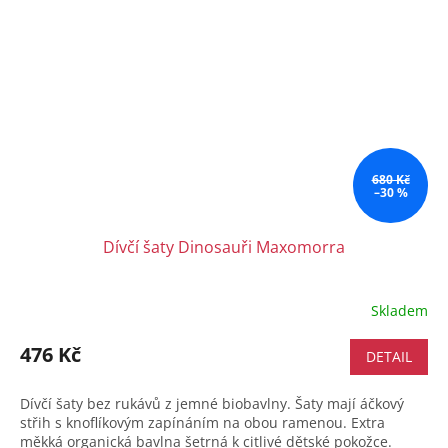
680 Kč
–30 %
Dívčí šaty Dinosauři Maxomorra
Skladem
476 Kč
DETAIL
Dívčí šaty bez rukávů z jemné biobavlny. Šaty mají áčkový
střih s knoflíkovým zapínáním na obou ramenou. Extra
měkká organická bavlna šetrná k citlivé dětské pokožce.