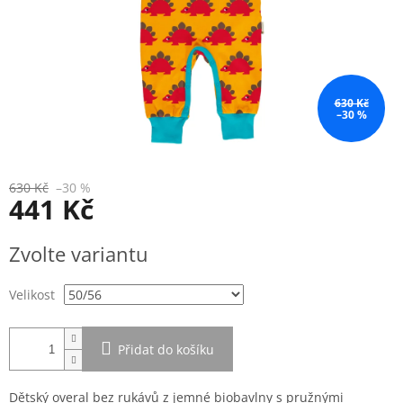
630 Kč
–30 %
630 Kč
–30 %
441 Kč
Měrná
Zvolte variantu
cena:
Velikost
Přidat do košíku
Dětský overal bez rukávů z jemné biobavlny s pružnými