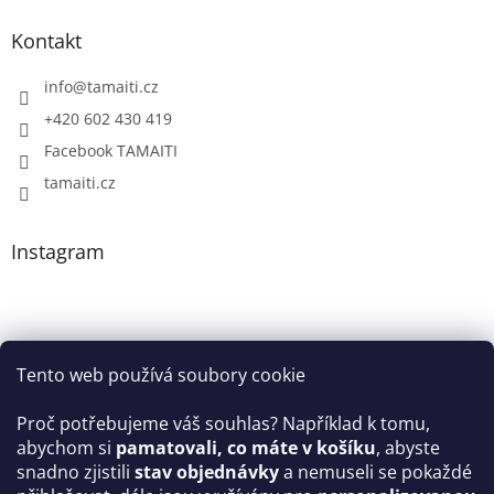
Kontakt
info
@
tamaiti.cz
+420 602 430 419
Facebook TAMAITI
tamaiti.cz
Instagram
Tento web používá soubory cookie
Proč potřebujeme váš souhlas? Například k tomu,
abychom si
pamatovali, co máte v košíku
, abyste
snadno zjistili
stav objednávky
a nemuseli se pokaždé
Sledovat na Instagramu