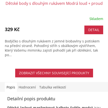
Dětské body s dlouhým rukávem Modrá loud + proud
Skladem
329 Kč
DETAIL
Bodýčko s dlouhým rukávem z jemné biobavlny s potiskem
na přední straně. Pohodlný střih s obálkovým výstřihem,
který Vašemu miminku zajistí pohodlí jak při oblékání, tak
po...
ZOBRAZIT VŠECHNY SOUVISEJÍCÍ PRODUKTY
Popis
Hodnocení
Tabulka velikostí
Detailní popis produktu
Dětské laclové manžestrové kalhoty Světle modrá
jsou