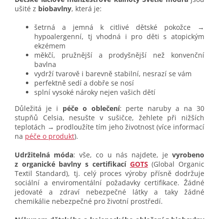
ušité z
biobavlny
, která je:
šetrná a jemná k citlivé dětské pokožce →
hypoalergenní, tj vhodná i pro děti s atopickým
ekzémem
měkčí, pružnější a prodyšnější než konvenční
bavlna
vydrží tvarově i barevně stabilní, nesrazí se vám
perfektně sedí a dobře se nosí
splní vysoké nároky nejen vašich dětí
Důležitá je i
péče o oblečení
: perte naruby a na 30
stupňů Celsia, nesušte v sušičce, žehlete při nižších
teplotách → prodloužíte tím jeho životnost (více informací
na
péče o produkt
).
Udržitelná móda
: vše, co u nás najdete, je
vyrobeno
z organické bavlny s certifikací
GOTS
(Global Organic
Textil Standard), tj. celý proces výroby přísně dodržuje
sociální a enviromentální požadavky certifikace. Žádné
jedovaté a zdraví nebezpečné látky a taky žádné
chemikálie nebezpečné pro životní prostředí.