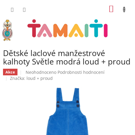
Přejít
NÁKUP
na
obsah
KOŠÍK
Dětské laclové manžestrové
kalhoty Světle modrá loud + proud
Průměrné
Neohodnoceno
Podrobnosti hodnocení
Akce
hodnocení
Značka:
loud + proud
produktu
je
0,0
z
5
hvězdiček.