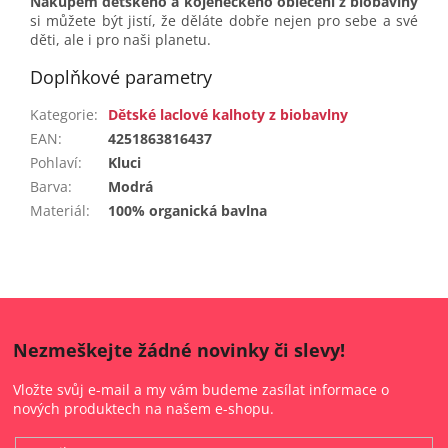
Nákupem dětského a kojeneckého oblečení z biobavlny
si můžete být jistí, že děláte dobře nejen pro sebe a své
děti, ale i pro naši planetu.
Doplňkové parametry
Kategorie
:
Dětské laclové kalhoty z biobavlny
EAN
:
4251863816437
Pohlaví
:
Kluci
Barva
:
Modrá
Materiál
:
100% organická bavlna
Nezmeškejte žádné novinky či slevy!
Vložte svůj e-mail a my vám budeme zasílat informace o
nových produktech na našem e-shopu.