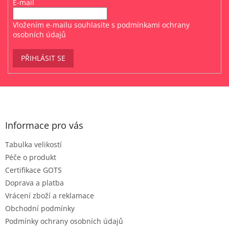
E-mail
Vložením e-mailu souhlasíte s
podmínkami ochrany
osobních údajů
PŘIHLÁSIT SE
Z
á
p
a
Informace pro vás
t
Tabulka velikostí
í
Péče o produkt
Certifikace GOTS
Doprava a platba
Vrácení zboží a reklamace
Obchodní podmínky
Podmínky ochrany osobních údajů