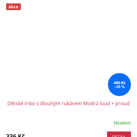
Akce
480 Kč
–30 %
Dětské triko s dlouhým rukávem Modrá loud + proud
Skladem
336 Kč
DETAIL