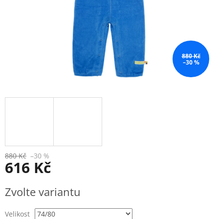
880 Kč
–30 %
880 Kč
–30 %
616 Kč
Měrná
Zvolte variantu
cena:
Velikost