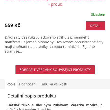
+ proud
Skladem
559 Kč
DETAIL
Dívčí šaty bez rukávu áčkového střihu z příjemného
manžestru z jemné biobavlny. Dvouvrstvé oboustranné šaty
mají zapínání na patentky na obou ramínkách. Z jedné
strany je...
ZOBRAZIT VŠECHNY SOUVISEJÍCÍ PRODUKTY
Popis
Hodnocení
Tabulka velikostí
Detailní popis produktu
Dětské triko s dlouhým rukávem Vererka modrá
je
ušité z
biobavlny
, která je: