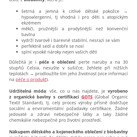
šetrná a jemná k citlivé dětské pokožce →
hypoalergenní, tj vhodná i pro děti s atopickým
ekzémem
měkčí, pružnější a prodyšnější než konvenční
bavlna
vydrží tvarově i barevně stabilní, nesrazí se vám
perfektně sedí a dobře se nosí
splní vysoké nároky nejen vašich dětí
Důležitá je i
péče o oblečení
: perte naruby a na 30
stupňů Celsia, nesušte v sušičce, žehlete při nižších
teplotách → prodloužíte tím jeho životnost (více informací
na
péče o produkt
).
Udržitelná móda
: vše, co u nás najdete, je
vyrobeno
z organické bavlny s certifikací
GOTS
(Global Organic
Textil Standard), tj. celý proces výroby přísně dodržuje
sociální a enviromentální požadavky certifikace. Žádné
jedovaté a zdraví nebezpečné látky a taky žádné
chemikálie nebezpečné pro životní prostředí.
Nákupem dětského a kojeneckého oblečení z biobavlny