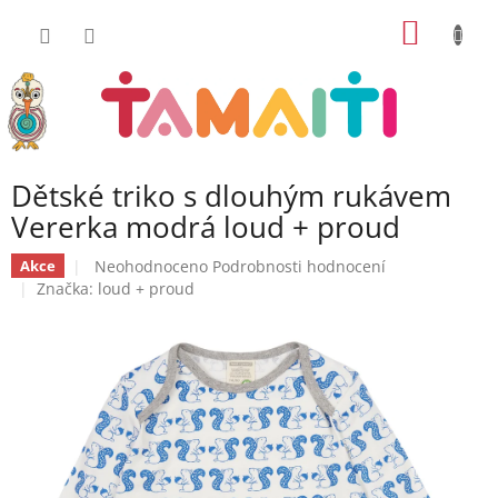
Přejít
NÁKUP
na
obsah
KOŠÍK
Dětské triko s dlouhým rukávem
Vererka modrá loud + proud
Průměrné
Neohodnoceno
Podrobnosti hodnocení
Akce
hodnocení
Značka:
loud + proud
produktu
je
0,0
z
5
hvězdiček.