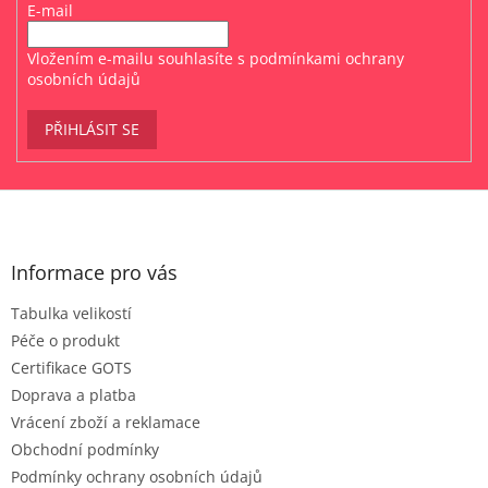
E-mail
Vložením e-mailu souhlasíte s
podmínkami ochrany
osobních údajů
PŘIHLÁSIT SE
Z
á
p
a
Informace pro vás
t
Tabulka velikostí
í
Péče o produkt
Certifikace GOTS
Doprava a platba
Vrácení zboží a reklamace
Obchodní podmínky
Podmínky ochrany osobních údajů