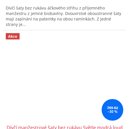
Dívčí šaty bez rukávu áčkového střihu z příjemného
manžestru z jemné biobavlny. Dvouvrstvé oboustranné šaty
mají zapínání na patentky na obou ramínkách. Z jedné
strany je...
Akce
799 Kč
–30 %
Dívčí manžestrové šaty bez rukávu Světle modrá loud