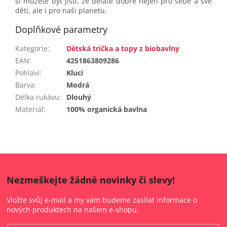
si můžete být jistí, že děláte dobře nejen pro sebe a své
děti, ale i pro naši planetu.
Doplňkové parametry
Kategorie
:
Dětská trička a topy z biobavlny
EAN
:
4251863809286
Pohlaví
:
Kluci
Barva
:
Modrá
Délka rukávu
:
Dlouhý
Materiál
:
100% organická bavlna
Nezmeškejte žádné novinky či slevy!
Vložte svůj e-mail a my vám budeme zasílat informace o
nových produktech na našem e-shopu.