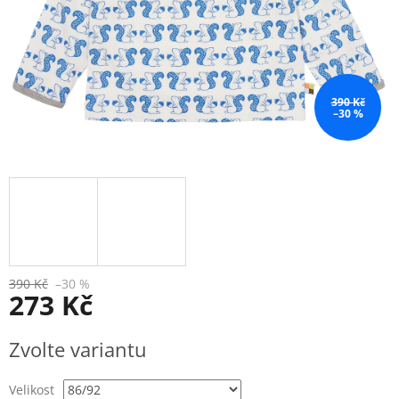
390 Kč
–30 %
390 Kč
–30 %
273 Kč
Měrná
Zvolte variantu
cena:
Velikost