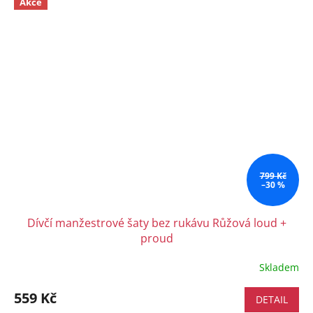
Akce
799 Kč
–30 %
Dívčí manžestrové šaty bez rukávu Růžová loud +
proud
Skladem
559 Kč
DETAIL