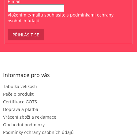
E-mail
Vložením e-mailu souhlasíte s
podmínkami ochrany
osobních údajů
PŘIHLÁSIT SE
Z
á
p
a
Informace pro vás
t
Tabulka velikostí
í
Péče o produkt
Certifikace GOTS
Doprava a platba
Vrácení zboží a reklamace
Obchodní podmínky
Podmínky ochrany osobních údajů