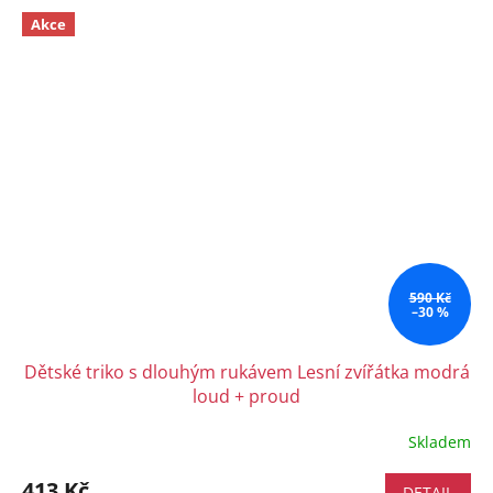
Akce
590 Kč
–30 %
Dětské triko s dlouhým rukávem Lesní zvířátka modrá
loud + proud
Skladem
413 Kč
DETAIL