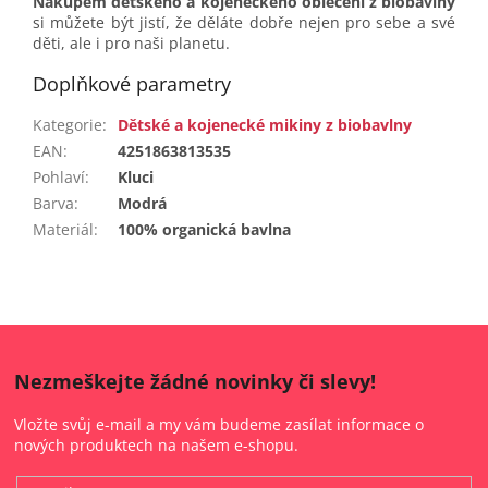
Nákupem dětského a kojeneckého oblečení z biobavlny
si můžete být jistí, že děláte dobře nejen pro sebe a své
děti, ale i pro naši planetu.
Doplňkové parametry
Kategorie
:
Dětské a kojenecké mikiny z biobavlny
EAN
:
4251863813535
Pohlaví
:
Kluci
Barva
:
Modrá
Materiál
:
100% organická bavlna
Nezmeškejte žádné novinky či slevy!
Vložte svůj e-mail a my vám budeme zasílat informace o
nových produktech na našem e-shopu.