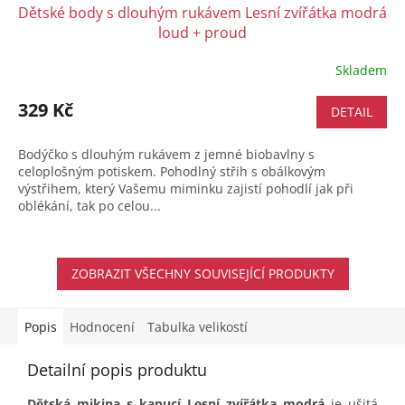
Dětské body s dlouhým rukávem Lesní zvířátka modrá
loud + proud
Skladem
329 Kč
DETAIL
Bodýčko s dlouhým rukávem z jemné biobavlny s
celoplošným potiskem. Pohodlný střih s obálkovým
výstřihem, který Vašemu miminku zajistí pohodlí jak při
oblékání, tak po celou...
ZOBRAZIT VŠECHNY SOUVISEJÍCÍ PRODUKTY
Popis
Hodnocení
Tabulka velikostí
Detailní popis produktu
Dětská mikina s kapucí Lesní zvířátka modrá
je ušitá