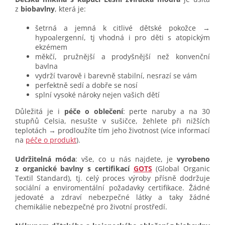
z
biobavlny
, která je:
šetrná a jemná k citlivé dětské pokožce →
hypoalergenní, tj vhodná i pro děti s atopickým
ekzémem
měkčí, pružnější a prodyšnější než konvenční
bavlna
vydrží tvarově i barevně stabilní, nesrazí se vám
perfektně sedí a dobře se nosí
splní vysoké nároky nejen vašich dětí
Důležitá je i
péče o oblečení
: perte naruby a na 30
stupňů Celsia, nesušte v sušičce, žehlete při nižších
teplotách → prodloužíte tím jeho životnost (více informací
na
péče o produkt
).
Udržitelná móda
: vše, co u nás najdete, je
vyrobeno
z organické bavlny s certifikací
GOTS
(Global Organic
Textil Standard), tj. celý proces výroby přísně dodržuje
sociální a enviromentální požadavky certifikace. Žádné
jedovaté a zdraví nebezpečné látky a taky žádné
chemikálie nebezpečné pro životní prostředí.