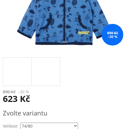
890 Kč
–30 %
890 Kč
–30 %
623 Kč
Měrná
Zvolte variantu
cena:
Velikost