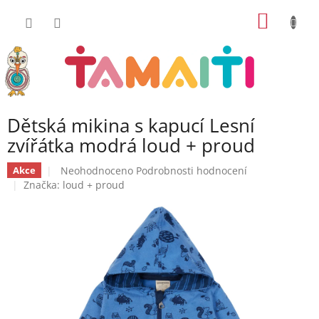
Přejít
NÁKUP
na
obsah
KOŠÍK
Dětská mikina s kapucí Lesní
zvířátka modrá loud + proud
Průměrné
Neohodnoceno
Podrobnosti hodnocení
Akce
hodnocení
Značka:
loud + proud
produktu
je
0,0
z
5
hvězdiček.