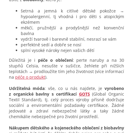
šetrná a jemná k citlivé dětské pokožce →
hypoalergenní, tj vhodná i pro děti s atopickým
ekzémem
měkčí, pružnější a prodyšnější než konvenční
bavlna
vydrží tvarově i barevně stabilní, nesrazí se vám
perfektně sedí a dobře se nosí
splní vysoké nároky nejen vašich dětí
Důležitá je i
péče o oblečení
: perte naruby a na 30
stupňů Celsia, nesušte v sušičce, žehlete při nižších
teplotách → prodloužíte tím jeho životnost (více informací
na
péče o produkt
).
Udržitelná móda
: vše, co u nás najdete, je
vyrobeno
z organické bavlny s certifikací
GOTS
(Global Organic
Textil Standard), tj. celý proces výroby přísně dodržuje
sociální a enviromentální požadavky certifikace. Žádné
jedovaté a zdraví nebezpečné látky a taky žádné
chemikálie nebezpečné pro životní prostředí.
Nákupem dětského a kojeneckého oblečení z biobavlny