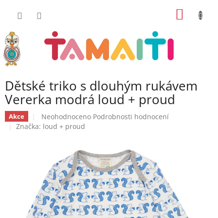
Přejít
NÁKUP
na
obsah
KOŠÍK
Dětské triko s dlouhým rukávem
Vererka modrá loud + proud
Průměrné
Neohodnoceno
Podrobnosti hodnocení
Akce
hodnocení
Značka:
loud + proud
produktu
je
0,0
z
5
hvězdiček.