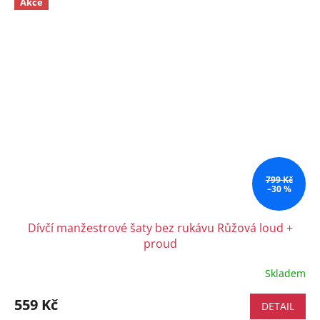
Akce
799 Kč
–30 %
Dívčí manžestrové šaty bez rukávu Růžová loud +
proud
Skladem
559 Kč
DETAIL