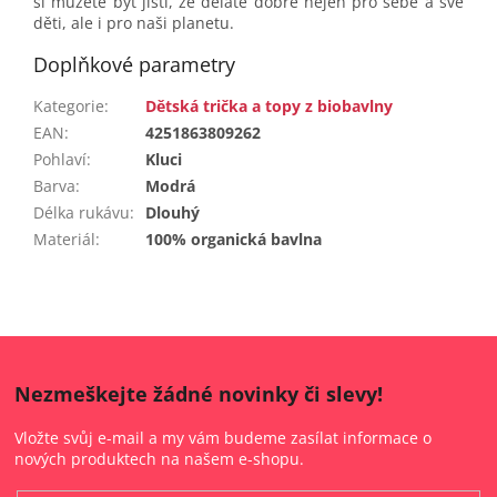
si můžete být jistí, že děláte dobře nejen pro sebe a své
děti, ale i pro naši planetu.
Doplňkové parametry
Kategorie
:
Dětská trička a topy z biobavlny
EAN
:
4251863809262
Pohlaví
:
Kluci
Barva
:
Modrá
Délka rukávu
:
Dlouhý
Materiál
:
100% organická bavlna
Nezmeškejte žádné novinky či slevy!
Vložte svůj e-mail a my vám budeme zasílat informace o
nových produktech na našem e-shopu.