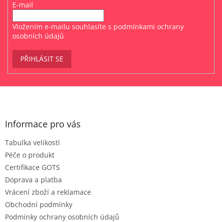
E-mail
Vložením e-mailu souhlasíte s
podmínkami ochrany
osobních údajů
PŘIHLÁSIT SE
Z
á
p
a
Informace pro vás
t
Tabulka velikostí
í
Péče o produkt
Certifikace GOTS
Doprava a platba
Vrácení zboží a reklamace
Obchodní podmínky
Podmínky ochrany osobních údajů