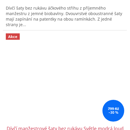
Dívčí šaty bez rukávu áčkového střihu z příjemného
manžestru z jemné biobavlny. Dvouvrstvé oboustranné šaty
mají zapínání na patentky na obou ramínkách. Z jedné
strany je...
Akce
799 Kč
–30 %
Dívčí manžestrové šaty bez rukávu Světle modrá loud