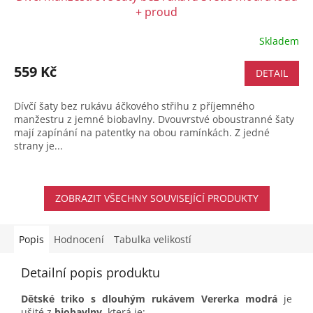
+ proud
Skladem
559 Kč
DETAIL
Dívčí šaty bez rukávu áčkového střihu z příjemného
manžestru z jemné biobavlny. Dvouvrstvé oboustranné šaty
mají zapínání na patentky na obou ramínkách. Z jedné
strany je...
ZOBRAZIT VŠECHNY SOUVISEJÍCÍ PRODUKTY
Popis
Hodnocení
Tabulka velikostí
Detailní popis produktu
Dětské triko s dlouhým rukávem Vererka modrá
je
ušité z
biobavlny
, která je: