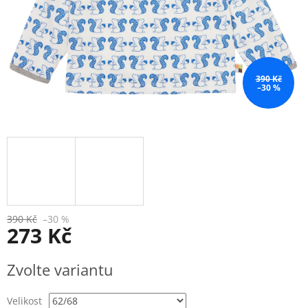
390 Kč
–30 %
390 Kč
–30 %
273 Kč
Měrná
Zvolte variantu
cena:
Velikost