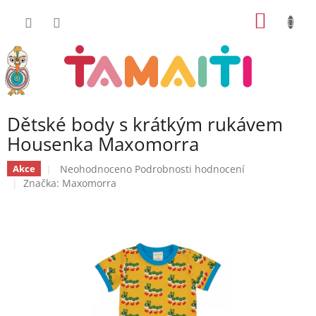
Přejít
NÁKUP
na
obsah
KOŠÍK
Dětské body s krátkým rukávem
Housenka Maxomorra
Průměrné
Neohodnoceno
Podrobnosti hodnocení
Akce
hodnocení
Značka:
Maxomorra
produktu
je
0,0
z
5
hvězdiček.