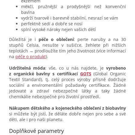
ekzémem
měkčí, pružnější a prodyšnější než konvenční
bavlna
vydrží tvarově i barevně stabilní, nesrazí se vám
perfektně sedí a dobře se nosí
splní vysoké nároky nejen vašich dětí
Důležitá je i
péče o oblečení
: perte naruby a na 30
stupňů Celsia, nesušte v sušičce, žehlete při nižších
teplotách → prodloužíte tím jeho životnost (více informací
na
péče o produkt
).
Udržitelná móda
: vše, co u nás najdete, je
vyrobeno
z organické bavlny s certifikací
GOTS
(Global Organic
Textil Standard), tj. celý proces výroby přísně dodržuje
sociální a enviromentální požadavky certifikace. Žádné
jedovaté a zdraví nebezpečné látky a taky žádné
chemikálie nebezpečné pro životní prostředí.
Nákupem dětského a kojeneckého oblečení z biobavlny
si můžete být jistí, že děláte dobře nejen pro sebe a své
děti, ale i pro naši planetu.
Doplňkové parametry