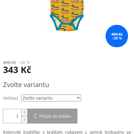
490 Kč
–30 %
490 Kč
–30 %
343 Kč
Měrná
Zvolte variantu
cena:
Velikost
Přidat do košíku
Kojencké bodýčko s krátkým rukávem z jemné biobavlny se