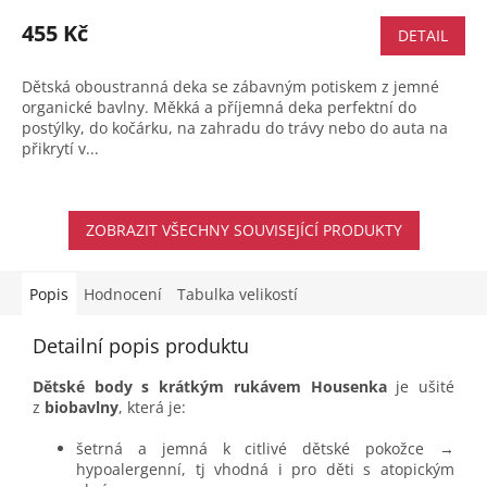
455 Kč
DETAIL
Dětská oboustranná deka se zábavným potiskem z jemné
organické bavlny. Měkká a příjemná deka perfektní do
postýlky, do kočárku, na zahradu do trávy nebo do auta na
přikrytí v...
ZOBRAZIT VŠECHNY SOUVISEJÍCÍ PRODUKTY
Popis
Hodnocení
Tabulka velikostí
Detailní popis produktu
Dětské body s krátkým rukávem Housenka
je ušité
z
biobavlny
, která je:
šetrná a jemná k citlivé dětské pokožce →
hypoalergenní, tj vhodná i pro děti s atopickým