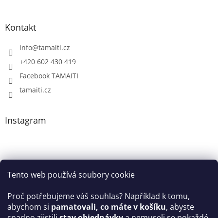
Kontakt
info
@
tamaiti.cz
+420 602 430 419
Facebook TAMAITI
tamaiti.cz
Instagram
Tento web používá soubory cookie
Proč potřebujeme váš souhlas? Například k tomu,
abychom si
pamatovali, co máte v košíku
, abyste
snadno zjistili
stav objednávky
a nemuseli se pokaždé