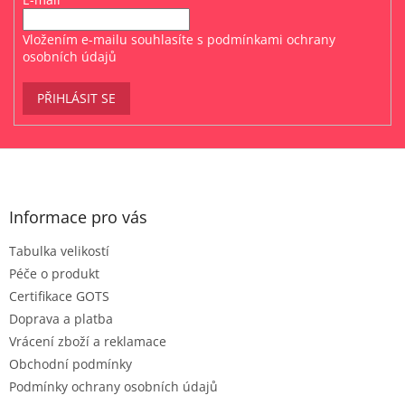
Vložením e-mailu souhlasíte s
podmínkami ochrany
osobních údajů
PŘIHLÁSIT SE
Z
á
p
a
Informace pro vás
t
Tabulka velikostí
í
Péče o produkt
Certifikace GOTS
Doprava a platba
Vrácení zboží a reklamace
Obchodní podmínky
Podmínky ochrany osobních údajů