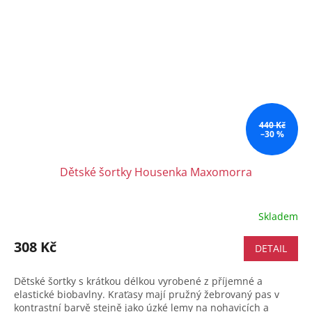
440 Kč
–30 %
Dětské šortky Housenka Maxomorra
Skladem
308 Kč
DETAIL
Dětské šortky s krátkou délkou vyrobené z příjemné a
elastické biobavlny. Kraťasy mají pružný žebrovaný pas v
kontrastní barvě stejně jako úzké lemy na nohavicích a