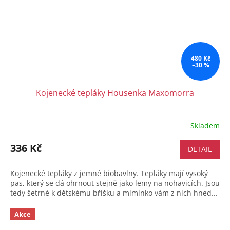
480 Kč
–30 %
Kojenecké tepláky Housenka Maxomorra
Skladem
336 Kč
DETAIL
Kojenecké tepláky z jemné biobavlny. Tepláky mají vysoký
pas, který se dá ohrnout stejně jako lemy na nohavicích. Jsou
tedy šetrné k dětskému bříšku a miminko vám z nich hned...
Akce