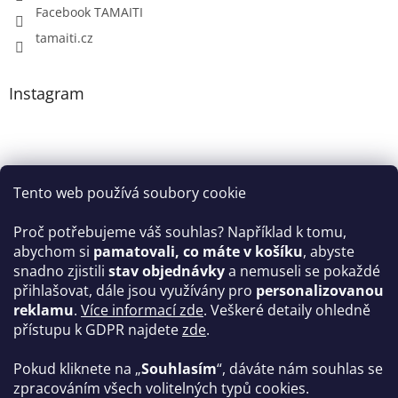
Facebook TAMAITI
tamaiti.cz
Instagram
Tento web používá soubory cookie
Proč potřebujeme váš souhlas? Například k tomu,
abychom si
pamatovali, co máte v košíku
, abyste
snadno zjistili
stav objednávky
a nemuseli se pokaždé
Sledovat na Instagramu
přihlašovat, dále jsou využívány pro
personalizovanou
reklamu
.
Více informací zde
. Veškeré detaily ohledně
Facebook
přístupu k GDPR najdete
zde
.
Pokud kliknete na „
Souhlasím
“, dáváte nám souhlas se
zpracováním všech volitelných typů cookies.