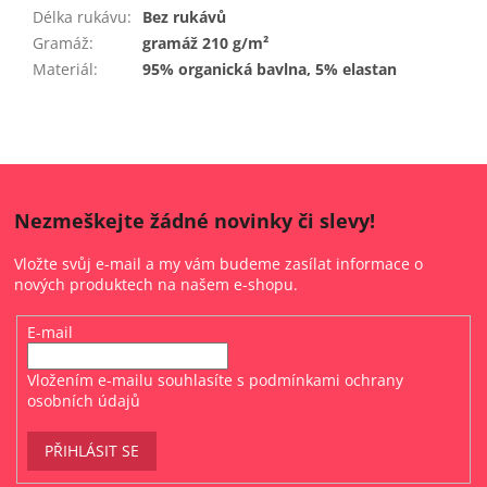
Délka rukávu
:
Bez rukávů
Gramáž
:
gramáž 210 g/m²
Materiál
:
95% organická bavlna, 5% elastan
Nezmeškejte žádné novinky či slevy!
Vložte svůj e-mail a my vám budeme zasílat informace o
nových produktech na našem e-shopu.
E-mail
Vložením e-mailu souhlasíte s
podmínkami ochrany
osobních údajů
PŘIHLÁSIT SE