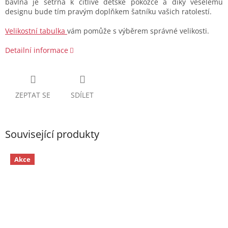
bavlna je šetrná k citlivé dětské pokožce a díky veselému
designu bude tím pravým doplňkem šatníku vašich ratolestí.
Velikostní tabulka
vám pomůže s výběrem správné velikosti.
Detailní informace
ZEPTAT SE
SDÍLET
Související produkty
Akce