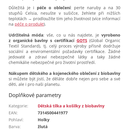
Důležitá je i
péče o oblečení
: perte naruby a na 30
stupňů Celsia, nesušte v sušičce, žehlete při nižších
teplotách → prodloužíte tím jeho životnost (více informací
na
péče o produkt
).
Udržitelná móda
: vše, co u nás najdete, je
vyrobeno
z organické bavlny s certifikací
GOTS
(Global Organic
Textil Standard), tj. celý proces výroby přísně dodržuje
sociální a enviromentální požadavky certifikace. Žádné
jedovaté a zdraví nebezpečné látky a taky žádné
chemikálie nebezpečné pro životní prostředí.
Nákupem dětského a kojeneckého oblečení z biobavlny
si můžete být jistí, že děláte dobře nejen pro sebe a své
děti, ale i pro naši planetu.
Doplňkové parametry
Kategorie
:
Dětská tílka a košilky z biobavlny
EAN
:
7314500441977
Pohlaví
:
Holky
Barva
:
žlutá