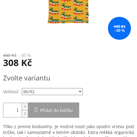
440 Kč
–30 %
440 Kč
–30 %
308 Kč
Měrná
Zvolte variantu
cena:
Velikost
Přidat do košíku
Tílko z jemné biobavlny. Je možné nosit jako spodní vrstvu pod
tričko, tak i samostatně v letním období. Extra měkká organická