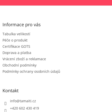
Z
á
p
a
Informace pro vás
t
Tabulka velikostí
í
Péče o produkt
Certifikace GOTS
Doprava a platba
Vrácení zboží a reklamace
Obchodní podmínky
Podmínky ochrany osobních údajů
Kontakt
info
@
tamaiti.cz
+420 602 430 419