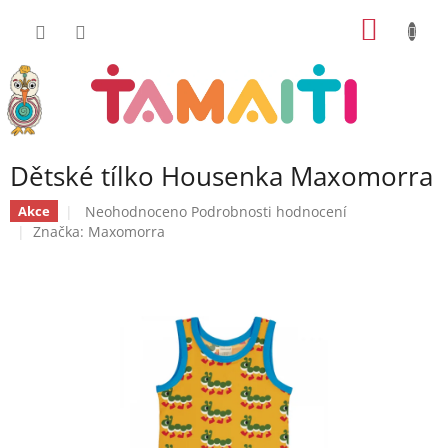
Přejít
NÁKUP
na
obsah
KOŠÍK
Dětské tílko Housenka Maxomorra
Průměrné
Neohodnoceno
Podrobnosti hodnocení
Akce
hodnocení
Značka:
Maxomorra
produktu
je
0,0
z
5
hvězdiček.