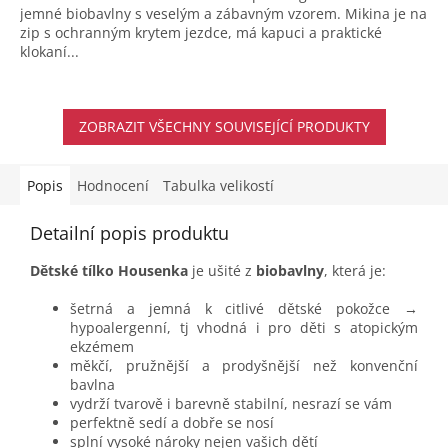
jemné biobavlny s veselým a zábavným vzorem. Mikina je na
zip s ochranným krytem jezdce, má kapuci a praktické
klokaní...
ZOBRAZIT VŠECHNY SOUVISEJÍCÍ PRODUKTY
Popis
Hodnocení
Tabulka velikostí
Detailní popis produktu
Dětské tílko Housenka
je ušité z
biobavlny
, která je:
šetrná a jemná k citlivé dětské pokožce →
hypoalergenní, tj vhodná i pro děti s atopickým
ekzémem
měkčí, pružnější a prodyšnější než konvenční
bavlna
vydrží tvarově i barevně stabilní, nesrazí se vám
perfektně sedí a dobře se nosí
splní vysoké nároky nejen vašich dětí