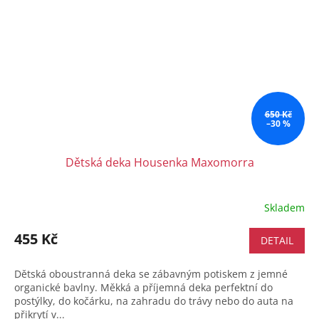
650 Kč
–30 %
Dětská deka Housenka Maxomorra
Skladem
455 Kč
DETAIL
Dětská oboustranná deka se zábavným potiskem z jemné
organické bavlny. Měkká a příjemná deka perfektní do
postýlky, do kočárku, na zahradu do trávy nebo do auta na
přikrytí v...