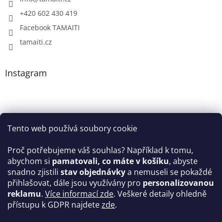
+420 602 430 419
Facebook TAMAITI
tamaiti.cz
Instagram
Tento web používá soubory cookie
Proč potřebujeme váš souhlas? Například k tomu,
abychom si
pamatovali, co máte v košíku
, abyste
snadno zjistili
stav objednávky
a nemuseli se pokaždé
Sledovat na Instagramu
přihlašovat, dále jsou využívány pro
personalizovanou
reklamu
.
Více informací zde
. Veškeré detaily ohledně
Facebook
přístupu k GDPR najdete
zde
.