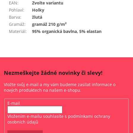
EAN
:
Zvolte variantu
Pohlaví
:
Holky
Barva
:
žlutá
Gramáž
:
gramáž 210 g/m²
Materiál
:
95% organická bavlna, 5% elastan
Nezmeškejte žádné novinky či slevy!
Vložte svůj e-mail a my vám budeme zasílat informace o
nových produktech na našem e-shopu.
E-mail
Vložením e-mailu souhlasíte s
podmínkami ochrany
osobních údajů