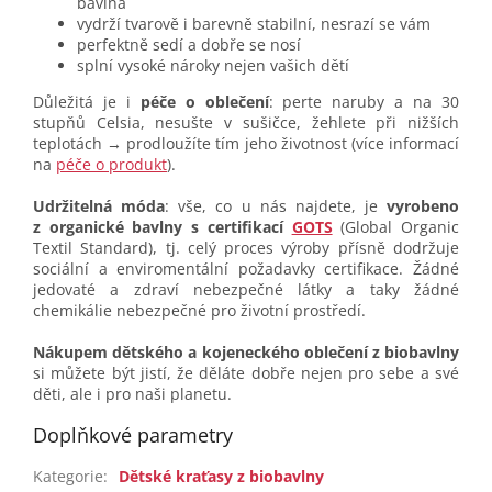
bavlna
vydrží tvarově i barevně stabilní, nesrazí se vám
perfektně sedí a dobře se nosí
splní vysoké nároky nejen vašich dětí
Důležitá je i
péče o oblečení
: perte naruby a na 30
stupňů Celsia, nesušte v sušičce, žehlete při nižších
teplotách → prodloužíte tím jeho životnost (více informací
na
péče o produkt
).
Udržitelná móda
: vše, co u nás najdete, je
vyrobeno
z organické bavlny s certifikací
GOTS
(Global Organic
Textil Standard), tj. celý proces výroby přísně dodržuje
sociální a enviromentální požadavky certifikace. Žádné
jedovaté a zdraví nebezpečné látky a taky žádné
chemikálie nebezpečné pro životní prostředí.
Nákupem dětského a kojeneckého oblečení z biobavlny
si můžete být jistí, že děláte dobře nejen pro sebe a své
děti, ale i pro naši planetu.
Doplňkové parametry
Kategorie
:
Dětské kraťasy z biobavlny