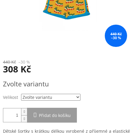
440 Kč
–30 %
440 Kč
–30 %
308 Kč
Měrná
Zvolte variantu
cena:
Velikost
Přidat do košíku
Dětské šortky s krátkou délkou vyrobené z příjemné a elastické