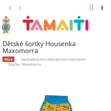
Přejít
NÁKUP
na
obsah
KOŠÍK
Dětské šortky Housenka
Maxomorra
Průměrné
Neohodnoceno
Podrobnosti hodnocení
Akce
hodnocení
Značka:
Maxomorra
produktu
je
0,0
z
5
hvězdiček.