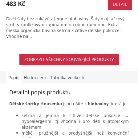
483 Kč
DETAIL
Dívčí šaty bez rukávů z jemné biobavlny. Šaty mají áčkový
střih s knoflíkovým zapínáním na obou ramenou. Extra
měkká organická bavlna šetrná k citlivé dětské pokožce.
Vhodné na...
ZOBRAZIT VŠECHNY SOUVISEJÍCÍ PRODUKTY
Popis
Hodnocení
Tabulka velikostí
Detailní popis produktu
Dětské šortky Housenka
jsou ušité z
biobavlny
, která je:
šetrná a jemná k citlivé dětské pokožce →
hypoalergenní, tj vhodná i pro děti s atopickým
ekzémem
měkčí, pružnější a prodyšnější než konvenční