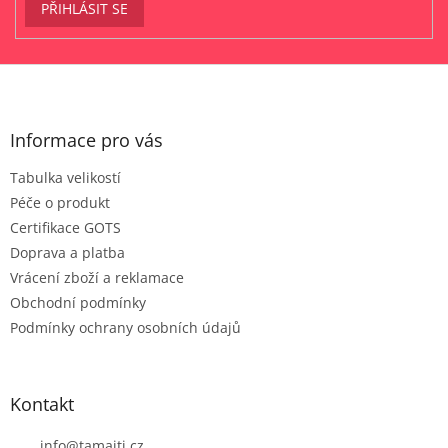
PŘIHLÁSIT SE
Z
á
p
a
Informace pro vás
t
Tabulka velikostí
í
Péče o produkt
Certifikace GOTS
Doprava a platba
Vrácení zboží a reklamace
Obchodní podmínky
Podmínky ochrany osobních údajů
Kontakt
info
@
tamaiti.cz