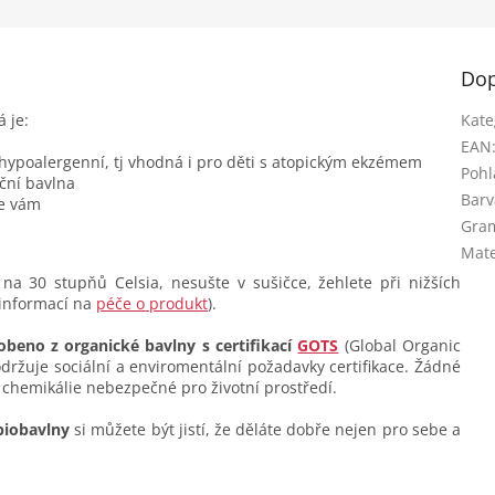
Dop
á je:
Kate
EAN
 hypoalergenní, tj vhodná i pro děti s atopickým ekzémem
Pohl
ční bavlna
Barv
se vám
Gra
Mate
na 30 stupňů Celsia, nesušte v sušičce, žehlete při nižších
 informací na
péče o produkt
).
obeno z organické bavlny s certifikací
GOTS
(Global Organic
dodržuje sociální a enviromentální požadavky certifikace. Žádné
 chemikálie nebezpečné pro životní prostředí.
biobavlny
si můžete být jistí, že děláte dobře nejen pro sebe a