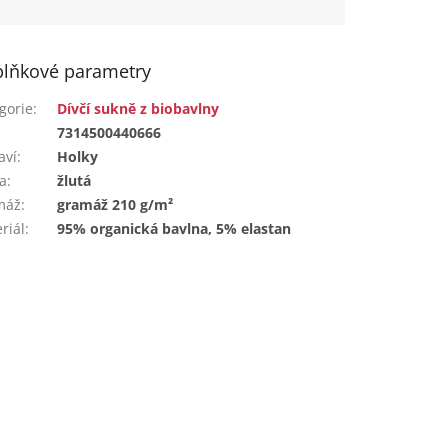
lňkové parametry
gorie
:
Dívčí sukně z biobavlny
:
7314500440666
aví
:
Holky
a
:
žlutá
máž
:
gramáž 210 g/m²
riál
:
95% organická bavlna, 5% elastan