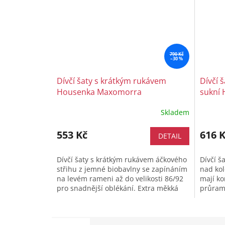
790 Kč
–30 %
Dívčí šaty s krátkým rukávem
Dívčí 
Housenka Maxomorra
sukní
Skladem
553 Kč
616 
DETAIL
Dívčí šaty s krátkým rukávem áčkového
Dívčí š
střihu z jemné biobavlny se zapínáním
nad kol
na levém rameni až do velikosti 86/92
mají ko
pro snadnější oblékání. Extra měkká
průramc
organická bavlna šetrná k...
nádhern