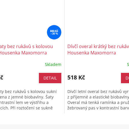
880 Kč
–30 %
šaty bez rukávů s kolovou
Dívčí overal krátký bez ruká
 Housenka Maxomorra
Housenka Maxomorra
Skladem
Kč
518 Kč
DETAIL
D
aty bez rukávů s kolovou sukní
Dívčí letní overal bez rukávů vy
ena z jemné biobavlny. Šaty
z příjemné a elastické biobavlny
ntrastní lem ve výstřihu a
Overal má tenká ramínka a pru
ích. Při roztočení se sukně
žebrovaný pas v kontrastní bar
ě točí. Extra měkká...
stejně jako úzké lemy na nohav
a...