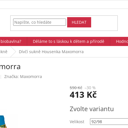
HLEDAT
 biobavlna?
Děláme to s láskou k dětem a přírodě
Hodno
ukně
Dívčí sukně Housenka Maxomorra
omorra
Značka:
Maxomorra
590 Kč
–30 %
413 Kč
Měrná
Zvolte variantu
cena:
Velikost