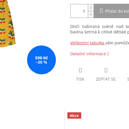
Přidat do ko
Dívčí nabíraná sukně nad k
bavlna šetrná k citlivé dětské
Velikostní tabulka
vám pomůže 
Detailní informace
590 Kč
–30 %
TISK
ZEPTAT SE
Akce