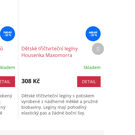
740 Kč
440 Kč
–30 %
–30 %
Další
vů
Dětské tříčtvrteční legíny
produkt
Housenka Maxomorra
Skladem
Skladem
308 Kč
ETAIL
DETAIL
robený
Dětské tříčtvrteční legíny s potiskem
.
vyrobené z nádherně měkké a pružné
žný
biobavlny. Legíny mají pohodlný
vě
elastický pas a žádné boční švy.
ičkách
Kombinujete je s šaty či sukní nebo...