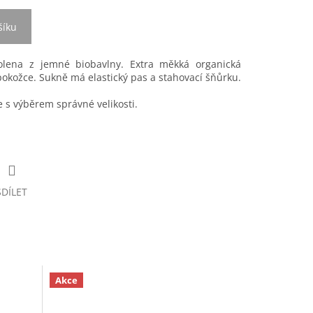
šíku
olena z jemné biobavlny. Extra měkká organická
 pokožce. Sukně má elastický pas a stahovací šňůrku.
s výběrem správné velikosti.
SDÍLET
Akce