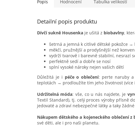
Popis
Hodnocení
Tabulka velikostí
Detailní popis produktu
Dívčí sukně Housenka
je ušitá z
biobavlny
, kter
šetrná a jemná k citlivé dětské pokožce →
měkčí, pružnější a prodyšnější než konven
vydrží tvarově i barevně stabilní, nesrazí 
perfektně sedí a dobře se nosí
splní vysoké nároky nejen vašich dětí
Důležitá je i
péče o oblečení
: perte naruby a 
teplotách → prodloužíte tím jeho životnost (více
Udržitelná móda
: vše, co u nás najdete, je
vyr
Textil Standard), tj. celý proces výroby přísně 
jedovaté a zdraví nebezpečné látky a taky žádné
Nákupem dětského a kojeneckého oblečení z 
své děti, ale i pro naši planetu.