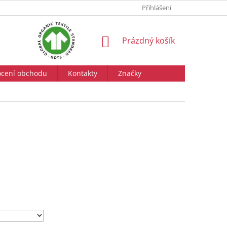
Přihlášení
NÁKUPNÍ
Prázdný košík
KOŠÍK
cení obchodu
Kontakty
Značky