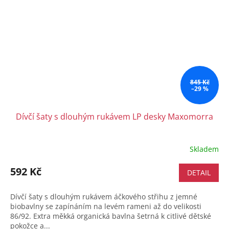
845 Kč
–29 %
Dívčí šaty s dlouhým rukávem LP desky Maxomorra
Skladem
592 Kč
DETAIL
Dívčí šaty s dlouhým rukávem áčkového střihu z jemné
biobavlny se zapínáním na levém rameni až do velikosti
86/92. Extra měkká organická bavlna šetrná k citlivé dětské
pokožce a...