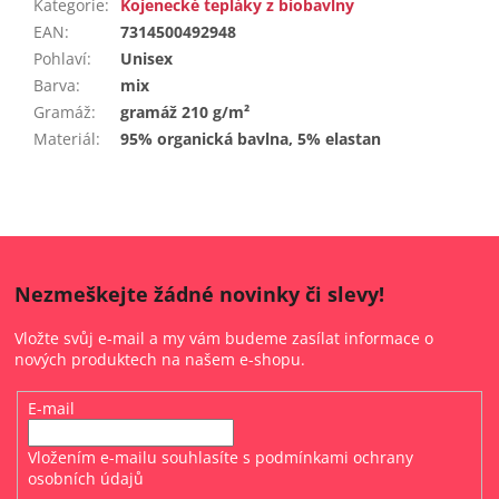
Kategorie
:
Kojenecké tepláky z biobavlny
EAN
:
7314500492948
Pohlaví
:
Unisex
Barva
:
mix
Gramáž
:
gramáž 210 g/m²
Materiál
:
95% organická bavlna, 5% elastan
Nezmeškejte žádné novinky či slevy!
Vložte svůj e-mail a my vám budeme zasílat informace o
nových produktech na našem e-shopu.
E-mail
Vložením e-mailu souhlasíte s
podmínkami ochrany
osobních údajů