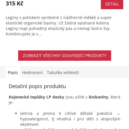
315 Kč
DETAIL
Legíny s potiskem vyrobené z nádherně měkké a super
elastické organické bavlny. Už žádná vytahaná kolena.
Legíny mají pohodlný elastický pas a nemají boční švy.
Kombinujete je s...
ZOBRAZIT VŠECHNY SOUVISEJÍCÍ PRODUKTY
Popis
Hodnocení
Tabulka velikostí
Detailní popis produktu
Kojenecké tepláky LP desky
jsou ušité z
biobavlny
, která
je:
šetrná a jemná k citlivé dětské pokožce →
hypoalergenní, tj vhodná i pro děti s atopickým
ekzémem