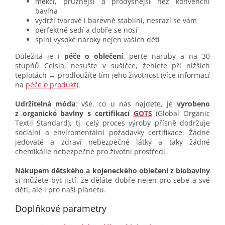
měkčí, pružnější a prodyšnější než konvenční
bavlna
vydrží tvarově i barevně stabilní, nesrazí se vám
perfektně sedí a dobře se nosí
splní vysoké nároky nejen vašich dětí
Důležitá je i
péče o oblečení
: perte naruby a na 30
stupňů Celsia, nesušte v sušičce, žehlete při nižších
teplotách → prodloužíte tím jeho životnost (více informací
na
péče o produkt
).
Udržitelná móda
: vše, co u nás najdete, je
vyrobeno
z organické bavlny s certifikací
GOTS
(Global Organic
Textil Standard), tj. celý proces výroby přísně dodržuje
sociální a enviromentální požadavky certifikace. Žádné
jedovaté a zdraví nebezpečné látky a taky žádné
chemikálie nebezpečné pro životní prostředí.
Nákupem dětského a kojeneckého oblečení z biobavlny
si můžete být jistí, že děláte dobře nejen pro sebe a své
děti, ale i pro naši planetu.
Doplňkové parametry