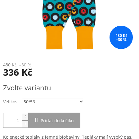
480 Kč
–30 %
480 Kč
–30 %
336 Kč
Měrná
Zvolte variantu
cena:
Velikost
Přidat do košíku
Kojenecké tepláky z jemné biobavlny. Tepláky mají vysoký pas,