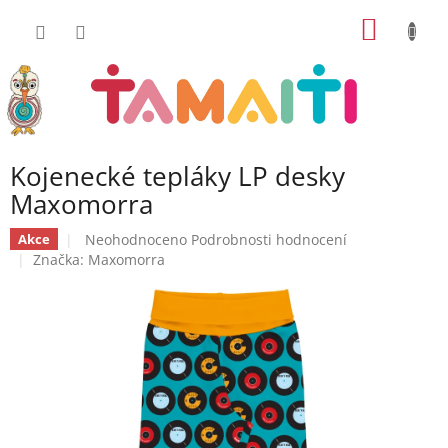
Přejít
NÁKUP
na
obsah
KOŠÍK
Kojenecké tepláky LP desky
Maxomorra
Průměrné
Neohodnoceno
Podrobnosti hodnocení
Akce
hodnocení
Značka:
Maxomorra
produktu
je
0,0
z
5
hvězdiček.