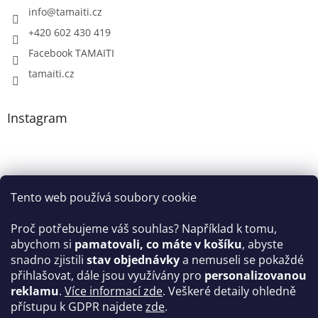
info
@
tamaiti.cz
+420 602 430 419
Facebook TAMAITI
tamaiti.cz
Instagram
Tento web používá soubory cookie
Proč potřebujeme váš souhlas? Například k tomu,
abychom si
pamatovali, co máte v košíku
, abyste
snadno zjistili
stav objednávky
a nemuseli se pokaždé
Sledovat na Instagramu
přihlašovat, dále jsou využívány pro
personalizovanou
reklamu
.
Více informací zde
. Veškeré detaily ohledně
Facebook
přístupu k GDPR najdete
zde
.