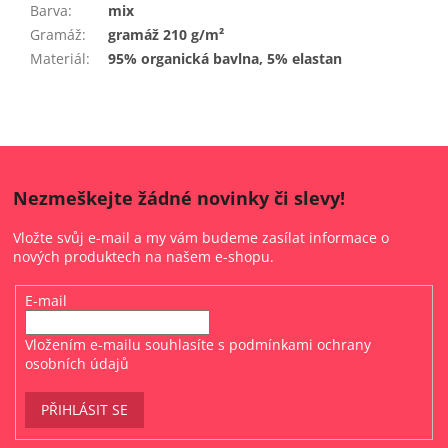
Barva
:
mix
Gramáž
:
gramáž 210 g/m²
Materiál
:
95% organická bavlna, 5% elastan
Nezmeškejte žádné novinky či slevy!
Vložte svůj e-mail a my vám budeme zasílat informace o
nových produktech na našem e-shopu.
E-mail
Vložením e-mailu souhlasíte s
podmínkami ochrany
osobních údajů
PŘIHLÁSIT SE