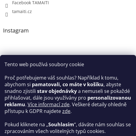
Facebook TAMAITI
tamaiti.cz
Instagram
Tento web používá soubory cookie
Proč potřebujeme váš souhlas? Například k tomu,
abychom si
pamatovali, co máte v košíku
, abyste
snadno zjistili
stav objednávky
a nemuseli se pokaždé
Sledovat na Instagramu
přihlašovat, dále jsou využívány pro
personalizovanou
reklamu
.
Více informací zde
. Veškeré detaily ohledně
Facebook
přístupu k GDPR najdete
zde
.
Pokud kliknete na „
Souhlasím
“, dáváte nám souhlas se
zpracováním všech volitelných typů cookies.