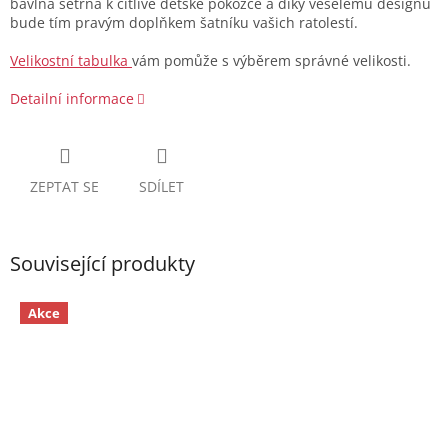
bavlna šetrná k citlivé dětské pokožce a díky veselému designu
bude tím pravým doplňkem šatníku vašich ratolestí.
Velikostní tabulka
vám pomůže s výběrem správné velikosti.
Detailní informace
ZEPTAT SE
SDÍLET
Související produkty
Akce