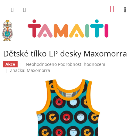
Přejít
NÁKUP
na
obsah
KOŠÍK
Dětské tílko LP desky Maxomorra
Průměrné
Neohodnoceno
Podrobnosti hodnocení
Akce
hodnocení
Značka:
Maxomorra
produktu
je
0,0
z
5
hvězdiček.