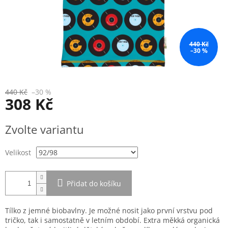
440 Kč
–30 %
440 Kč
–30 %
308 Kč
Měrná
Zvolte variantu
cena:
Velikost
Přidat do košíku
Tílko z jemné biobavlny. Je možné nosit jako první vrstvu pod
tričko, tak i samostatně v letním období. Extra měkká organická