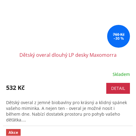
760 Kč
–30 %
Dětský overal dlouhý LP desky Maxomorra
Skladem
532 Kč
DETAIL
Dětský overal z jemné biobavlny pro krásný a klidný spánek
vašeho miminka. A nejen ten - overal je možné nosit i
během dne. Nabízí dostatek prostoru pro pohyb vašeho
děťátka....
Akce