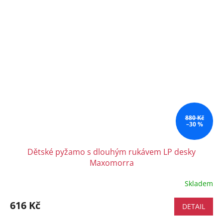
880 Kč
–30 %
Dětské pyžamo s dlouhým rukávem LP desky
Maxomorra
Skladem
616 Kč
DETAIL