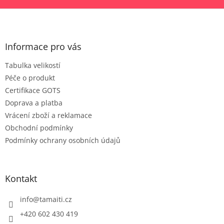
Z
á
p
a
Informace pro vás
t
Tabulka velikostí
í
Péče o produkt
Certifikace GOTS
Doprava a platba
Vrácení zboží a reklamace
Obchodní podmínky
Podmínky ochrany osobních údajů
Kontakt
info
@
tamaiti.cz
+420 602 430 419