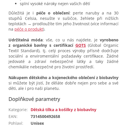
splní vysoké nároky nejen vašich dětí
Důležitá je i
péče o oblečení
: perte naruby a na 30
stupňů Celsia, nesušte v sušičce, žehlete při nižších
teplotách → prodloužíte tím jeho životnost (více informací
na
péče o produkt
).
Udržitelná móda
: vše, co u nás najdete, je
vyrobeno
z organické bavlny s certifikací
GOTS
(Global Organic
Textil Standard), tj. celý proces výroby přísně dodržuje
sociální a enviromentální požadavky certifikace. Žádné
jedovaté a zdraví nebezpečné látky a taky žádné
chemikálie nebezpečné pro životní prostředí.
Nákupem dětského a kojeneckého oblečení z biobavlny
si můžete být jistí, že děláte dobře nejen pro sebe a své
děti, ale i pro naši planetu.
Doplňkové parametry
Kategorie
:
Dětská tílka a košilky z biobavlny
EAN
:
7314500492658
Pohlaví
:
Unisex