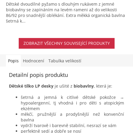
Dětské dvoudílné pyžamo s dlouhým rukávem z jemné
biobavlny se zapínáním na levém rameni až do velikosti
86/92 pro snadnější oblékání. Extra měkká organická bavlna
šetrná k...
ZOBRAZIT VŠECHNY SOUVISEJÍCÍ PRODUKTY
Popis
Hodnocení
Tabulka velikostí
Detailní popis produktu
Dětské tílko LP desky
je ušité z
biobavlny
, která je:
šetrná a jemná k citlivé dětské pokožce →
hypoalergenní, tj vhodná i pro děti s atopickým
ekzémem
měkčí, pružnější a prodyšnější než konvenční
bavlna
vydrží tvarově i barevně stabilní, nesrazí se vám
perfektně sedí a dobře se nosí