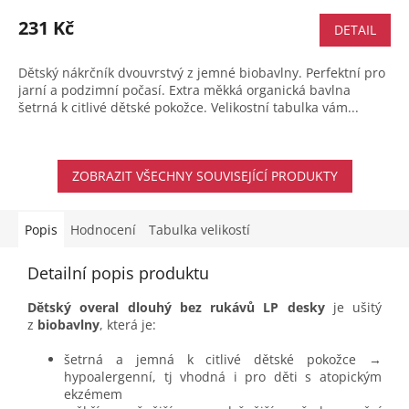
231 Kč
DETAIL
Dětský nákrčník dvouvrstvý z jemné biobavlny. Perfektní pro
jarní a podzimní počasí. Extra měkká organická bavlna
šetrná k citlivé dětské pokožce. Velikostní tabulka vám...
ZOBRAZIT VŠECHNY SOUVISEJÍCÍ PRODUKTY
Popis
Hodnocení
Tabulka velikostí
Detailní popis produktu
Dětský overal dlouhý bez rukávů LP desky
je ušitý
z
biobavlny
, která je:
šetrná a jemná k citlivé dětské pokožce →
hypoalergenní, tj vhodná i pro děti s atopickým
ekzémem