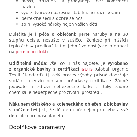
měkčí, pružnější a prodyšnější než konvenční
bavlna
vydrží tvarově i barevně stabilní, nesrazí se vám
perfektně sedí a dobře se nosí
splní vysoké nároky nejen vašich dětí
Důležitá je i
péče o oblečení
: perte naruby a na 30
stupňů Celsia, nesušte v sušičce, žehlete při nižších
teplotách → prodloužíte tím jeho životnost (více informací
na
péče o produkt
).
Udržitelná móda
: vše, co u nás najdete, je
vyrobeno
z organické bavlny s certifikací
GOTS
(Global Organic
Textil Standard), tj. celý proces výroby přísně dodržuje
sociální a enviromentální požadavky certifikace. Žádné
jedovaté a zdraví nebezpečné látky a taky žádné
chemikálie nebezpečné pro životní prostředí.
Nákupem dětského a kojeneckého oblečení z biobavlny
si můžete být jistí, že děláte dobře nejen pro sebe a své
děti, ale i pro naši planetu.
Doplňkové parametry