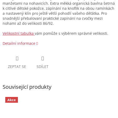
manžetami na nohavicích. Extra měkká organická bavlna šetrná
k citlivé dětské pokožce, zápínání na knoflík na obou ramínkách
a nastavený klín pro ještě větší pohodlí vašeho děťátka. Pro
snadnější přebalovaní praktické zapínání na cvočky mezi
nohami až do velikosti 86/92.
Velikostní tabulka
vám pomůže s výběrem správné velikosti.
Detailní informace
ZEPTAT SE
SDÍLET
Související produkty
Akce