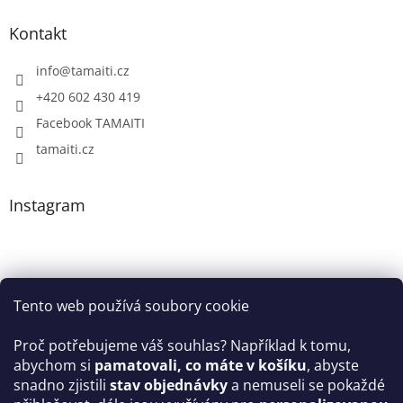
Kontakt
info
@
tamaiti.cz
+420 602 430 419
Facebook TAMAITI
tamaiti.cz
Instagram
Tento web používá soubory cookie
Proč potřebujeme váš souhlas? Například k tomu,
abychom si
pamatovali, co máte v košíku
, abyste
snadno zjistili
stav objednávky
a nemuseli se pokaždé
Sledovat na Instagramu