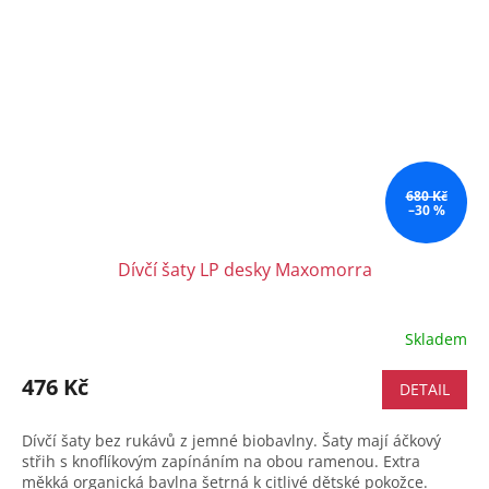
680 Kč
–30 %
Dívčí šaty LP desky Maxomorra
Skladem
476 Kč
DETAIL
Dívčí šaty bez rukávů z jemné biobavlny. Šaty mají áčkový
střih s knoflíkovým zapínáním na obou ramenou. Extra
měkká organická bavlna šetrná k citlivé dětské pokožce.