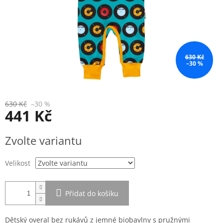
630 Kč
–30 %
630 Kč
–30 %
441 Kč
Měrná
Zvolte variantu
cena:
Velikost
Přidat do košíku
Dětský overal bez rukávů z jemné biobavlny s pružnými