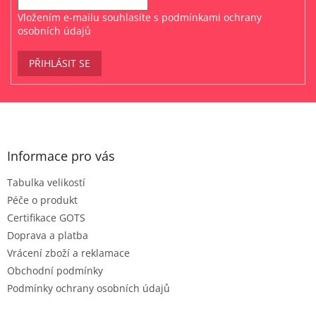
Vložením e-mailu souhlasíte s
podmínkami ochrany
osobních údajů
PŘIHLÁSIT SE
Z
á
p
a
Informace pro vás
t
Tabulka velikostí
í
Péče o produkt
Certifikace GOTS
Doprava a platba
Vrácení zboží a reklamace
Obchodní podmínky
Podmínky ochrany osobních údajů