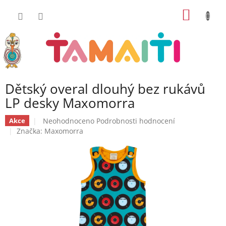
Přejít
NÁKUP
na
obsah
KOŠÍK
Dětský overal dlouhý bez rukávů
LP desky Maxomorra
Průměrné
Neohodnoceno
Podrobnosti hodnocení
Akce
hodnocení
Značka:
Maxomorra
produktu
je
0,0
z
5
hvězdiček.