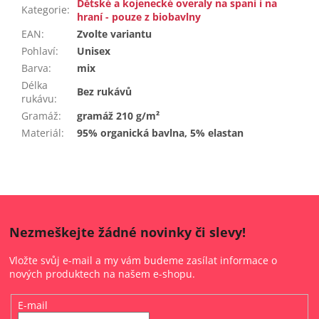
Dětské a kojenecké overaly na spaní i na
Kategorie
:
hraní - pouze z biobavlny
EAN
:
Zvolte variantu
Pohlaví
:
Unisex
Barva
:
mix
Délka
Bez rukávů
rukávu
:
Gramáž
:
gramáž 210 g/m²
Materiál
:
95% organická bavlna, 5% elastan
Nezmeškejte žádné novinky či slevy!
Vložte svůj e-mail a my vám budeme zasílat informace o
nových produktech na našem e-shopu.
E-mail