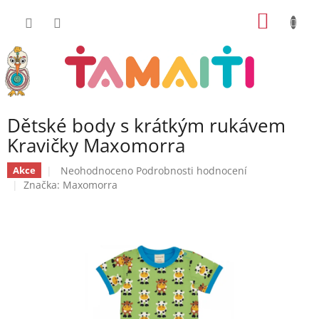
Přejít
NÁKUP
na
obsah
KOŠÍK
Dětské body s krátkým rukávem
Kravičky Maxomorra
Průměrné
Neohodnoceno
Podrobnosti hodnocení
Akce
hodnocení
Značka:
Maxomorra
produktu
je
0,0
z
5
hvězdiček.