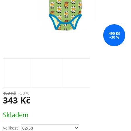
490 Kč
–30 %
490 Kč
–30 %
343 Kč
Měrná
Skladem
cena:
Velikost