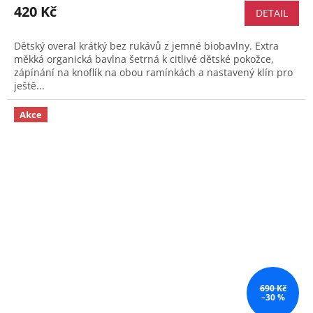
420 Kč
DETAIL
Dětský overal krátký bez rukávů z jemné biobavlny. Extra
měkká organická bavlna šetrná k citlivé dětské pokožce,
zápínání na knoflík na obou ramínkách a nastavený klín pro
ještě...
Akce
690 Kč
–30 %