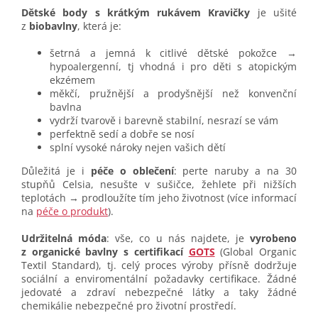
Dětské body s krátkým rukávem Kravičky
je ušité
z
biobavlny
, která je:
šetrná a jemná k citlivé dětské pokožce →
hypoalergenní, tj vhodná i pro děti s atopickým
ekzémem
měkčí, pružnější a prodyšnější než konvenční
bavlna
vydrží tvarově i barevně stabilní, nesrazí se vám
perfektně sedí a dobře se nosí
splní vysoké nároky nejen vašich dětí
Důležitá je i
péče o oblečení
: perte naruby a na 30
stupňů Celsia, nesušte v sušičce, žehlete při nižších
teplotách → prodloužíte tím jeho životnost (více informací
na
péče o produkt
).
Udržitelná móda
: vše, co u nás najdete, je
vyrobeno
z organické bavlny s certifikací
GOTS
(Global Organic
Textil Standard), tj. celý proces výroby přísně dodržuje
sociální a enviromentální požadavky certifikace. Žádné
jedovaté a zdraví nebezpečné látky a taky žádné
chemikálie nebezpečné pro životní prostředí.