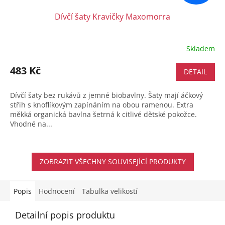
Dívčí šaty Kravičky Maxomorra
Skladem
483 Kč
DETAIL
Dívčí šaty bez rukávů z jemné biobavlny. Šaty mají áčkový
střih s knoflíkovým zapínáním na obou ramenou. Extra
měkká organická bavlna šetrná k citlivé dětské pokožce.
Vhodné na...
ZOBRAZIT VŠECHNY SOUVISEJÍCÍ PRODUKTY
Popis
Hodnocení
Tabulka velikostí
Detailní popis produktu