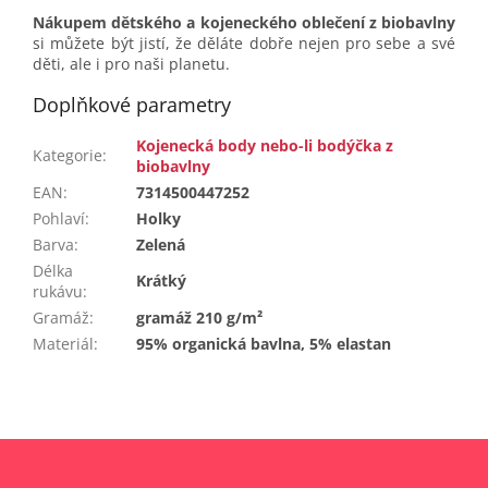
Nákupem dětského a kojeneckého oblečení z biobavlny
si můžete být jistí, že děláte dobře nejen pro sebe a své
děti, ale i pro naši planetu.
Doplňkové parametry
Kojenecká body nebo-li bodýčka z
Kategorie
:
biobavlny
EAN
:
7314500447252
Pohlaví
:
Holky
Barva
:
Zelená
Délka
Krátký
rukávu
:
Gramáž
:
gramáž 210 g/m²
Materiál
:
95% organická bavlna, 5% elastan