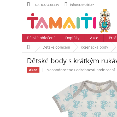
Přejít
+420 602 430 419
info@tamaiti.cz
na
obsah
Dětské oblečení
Doplňky
Akce
Proč
Domů
Dětské oblečení
Kojenecká body
Dětské body s krátkým ruk
Průměrné
Neohodnoceno
Podrobnosti hodnocení
Akce
hodnocení
produktu
je
0,0
z
5
hvězdiček.