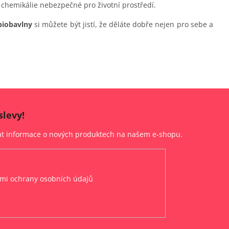
 chemikálie nebezpečné pro životní prostředí.
biobavlny
si můžete být jistí, že děláte dobře nejen pro sebe a
slevy!
lat informace o nových produktech na našem e-shopu.
mi ochrany osobních údajů