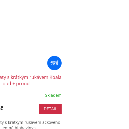
480 Kč
–30 %
šaty s krátkým rukávem Koala
 loud + proud
Skladem
Kč
DETAIL
aty s krátkým rukávem áčkového
z jemné biobavlny s