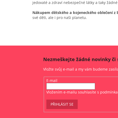
jedovaté a zdraví nebezpečné látky a taky žádné
Nákupem dětského a kojeneckého oblečení z 
své děti, ale i pro naši planetu.
Nezmeškejte žádné novinky či 
Vložte svůj e-mail a my vám budeme zasí
E-mail
Vložením e-mailu souhlasíte s
podmínka
PŘIHLÁSIT SE