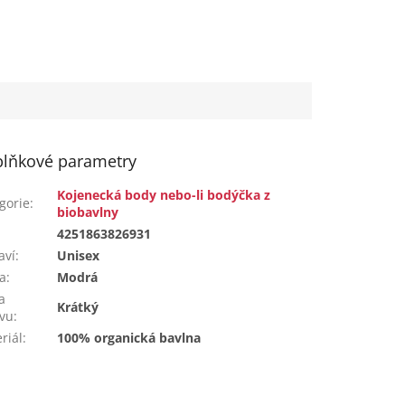
lňkové parametry
Kojenecká body nebo-li bodýčka z
gorie
:
biobavlny
:
4251863826931
aví
:
Unisex
a
:
Modrá
a
Krátký
vu
:
riál
:
100% organická bavlna