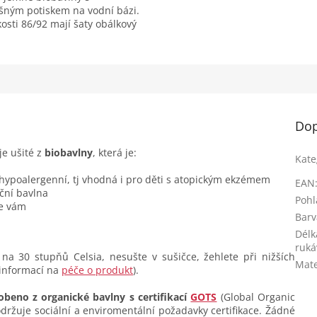
šným potiskem na vodní bázi.
kosti 86/92 mají šaty obálkový
 pro snadnější oblékání a od...
Dop
je ušité z
biobavlny
, která je:
Kate
 hypoalergenní, tj vhodná i pro děti s atopickým ekzémem
EAN
ční bavlna
Pohl
se vám
Barv
Délk
ruká
na 30 stupňů Celsia, nesušte v sušičce, žehlete při nižších
Mate
 informací na
péče o produkt
).
obeno z organické bavlny s certifikací
GOTS
(Global Organic
dodržuje sociální a enviromentální požadavky certifikace. Žádné