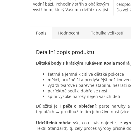
vodní bázi. Pohodlný střih s obálkovým
celoplo
výstřihem, který Vašemu děťátku zajistí
Do veli
pohodlí jak při oblékání, tak...
výstřih
Popis
Hodnocení
Tabulka velikostí
Detailní popis produktu
Dětské body s krátkým rukávem Koala modrá
šetrná a jemná k citlivé dětské pokožce →
měkčí, pružnější a prodyšnější než konven
vydrží tvarově i barevně stabilní, nesrazí 
perfektně sedí a dobře se nosí
splní vysoké nároky nejen vašich dětí
Důležitá je i
péče o oblečení
: perte naruby a 
teplotách → prodloužíte tím jeho životnost (více
Udržitelná móda
: vše, co u nás najdete, je
vyr
Textil Standard), tj. celý proces výroby přísně 