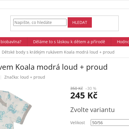
HLEDAT
 biobavlna?
Děláme to s láskou k dětem a přírodě
Hodno
Dětské body s krátkým rukávem Koala modrá loud + proud
ávem Koala modrá loud + proud
Značka:
loud + proud
350 Kč
–30 %
245 Kč
Měrná
Zvolte variantu
cena:
Velikost