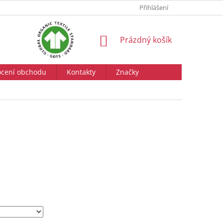
Přihlášení
NÁKUPNÍ
Prázdný košík
KOŠÍK
cení obchodu
Kontakty
Značky