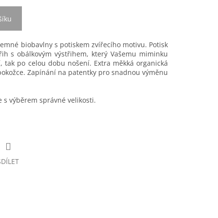
šíku
emné biobavlny s potiskem zvířecího motivu. Potisk
třih s obálkovým výstřihem, který Vašemu miminku
ní, tak po celou dobu nošení. Extra měkká organická
é pokožce. Zapínání na patentky pro snadnou výměnu
s výběrem správné velikosti.
SDÍLET