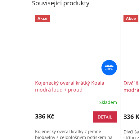
Související produkty
Akce
Akce
480 Kč
–30 %
Kojenecký overal krátký Koala
Dívčí 
modrá loud + proud
modrá
Skladem
336 Kč
336 
DETAIL
Kojenecký overal krátký z jemné
Dívčí š
biobavlny s celoplošným potiskem na
střihu 