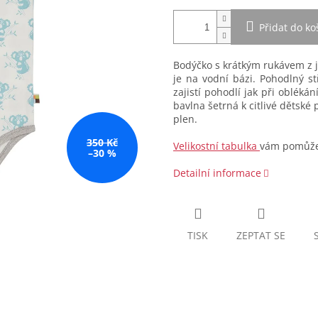
Přidat do ko
Bodýčko s krátkým rukávem z j
je na vodní bázi. Pohodlný s
zajistí pohodlí jak při obléká
bavlna šetrná k citlivé dětsk
plen.
350 Kč
Velikostní tabulka
vám pomůže 
–30 %
Detailní informace
TISK
ZEPTAT SE