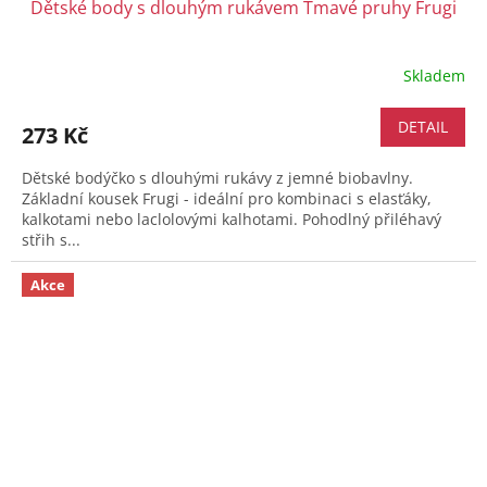
Dětské body s dlouhým rukávem Tmavé pruhy Frugi
Skladem
DETAIL
273 Kč
Dětské bodýčko s dlouhými rukávy z jemné biobavlny.
Základní kousek Frugi - ideální pro kombinaci s elasťáky,
kalkotami nebo laclolovými kalhotami. Pohodlný přiléhavý
střih s...
Akce