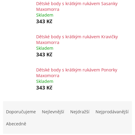
Dětské body s krátkým rukávem Sasanky
Maxomorra
Skladem
343 Kč
Dětské body s krátkým rukávem Kravičky
Maxomorra
Skladem
343 Kč
Dětské body s krátkým rukávem Ponorky
Maxomorra
Skladem
343 Kč
Ř
a
Doporučujeme
Nejlevnější
Nejdražší
Nejprodávanější
z
e
Abecedně
n