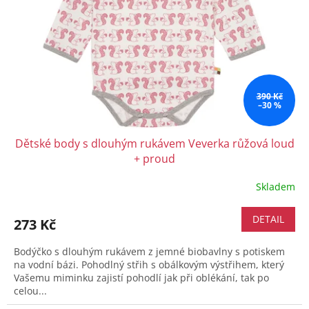
390 Kč
–30 %
Dětské body s dlouhým rukávem Veverka růžová loud
+ proud
Skladem
DETAIL
273 Kč
Bodýčko s dlouhým rukávem z jemné biobavlny s potiskem
na vodní bázi. Pohodlný střih s obálkovým výstřihem, který
Vašemu miminku zajistí pohodlí jak při oblékání, tak po
celou...