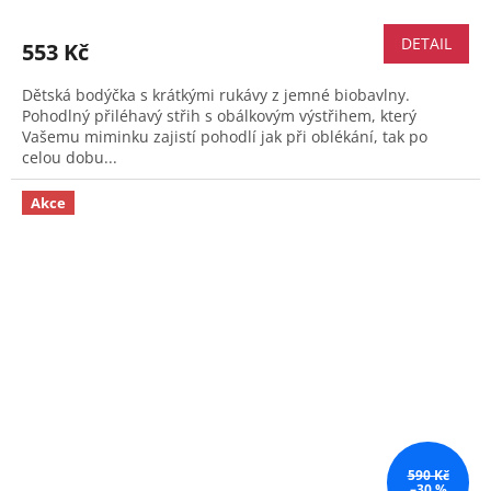
DETAIL
553 Kč
Dětská bodýčka s krátkými rukávy z jemné biobavlny.
Pohodlný přiléhavý střih s obálkovým výstřihem, který
Vašemu miminku zajistí pohodlí jak při oblékání, tak po
celou dobu...
Akce
590 Kč
–30 %