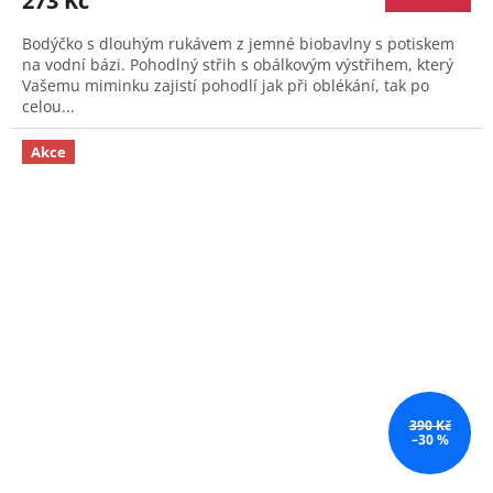
273 Kč
Bodýčko s dlouhým rukávem z jemné biobavlny s potiskem
na vodní bázi. Pohodlný střih s obálkovým výstřihem, který
Vašemu miminku zajistí pohodlí jak při oblékání, tak po
celou...
Akce
390 Kč
–30 %