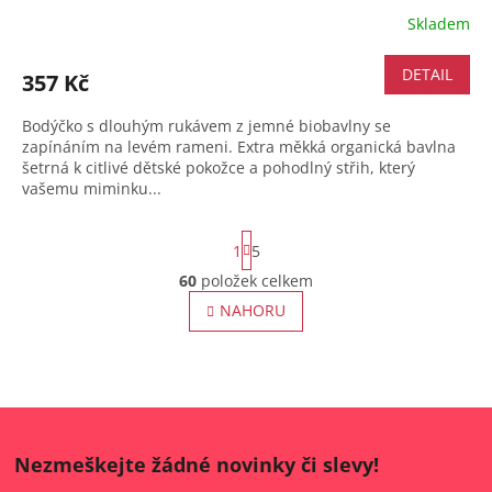
Skladem
DETAIL
357 Kč
Bodýčko s dlouhým rukávem z jemné biobavlny se
zapínáním na levém rameni. Extra měkká organická bavlna
šetrná k citlivé dětské pokožce a pohodlný střih, který
vašemu miminku...
S
1
5
t
r
60
položek celkem
O
á
v
NAHORU
n
l
k
o
á
v
d
á
a
n
c
í
í
p
Nezmeškejte žádné novinky či slevy!
r