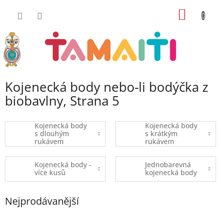
Přejít
NÁKUP
na
obsah
KOŠÍK
Kojenecká body nebo-li bodýčka z
biobavlny
, Strana 5
Kojenecká body
Kojenecká body
s dlouhým
s krátkým
rukávem
rukávem
Kojenecká body -
Jednobarevná
více kusů
kojenecká body
Nejprodávanější