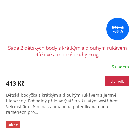
590 Kč
–30 %
Sada 2 dětských body s krátkým a dlouhým rukávem
Růžové a modré pruhy Frugi
Skladem
DETAIL
413 Kč
Dětská bodýčka s krátkým a dlouhým rukávem z jemné
biobavlny. Pohodlný přiléhavý střih s kulatým výstřihem.
Velikost 0m - 6m má zapínání na patentky na obou
ramenech pro...
Akce