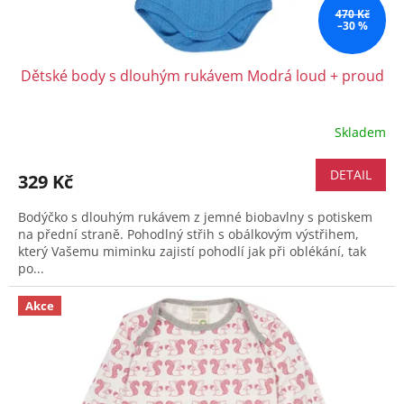
470 Kč
–30 %
Dětské body s dlouhým rukávem Modrá loud + proud
Skladem
DETAIL
329 Kč
Bodýčko s dlouhým rukávem z jemné biobavlny s potiskem
na přední straně. Pohodlný střih s obálkovým výstřihem,
který Vašemu miminku zajistí pohodlí jak při oblékání, tak
po...
Akce