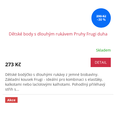
390 Kč
–30 %
Dětské body s dlouhým rukávem Pruhy Frugi duha
Skladem
DETAIL
273 Kč
Dětské bodýčko s dlouhými rukávy z jemné biobavlny.
Základní kousek Frugi - ideální pro kombinaci s elasťáky,
kalkotami nebo laclolovými kalhotami. Pohodlný přiléhavý
střih s...
Akce