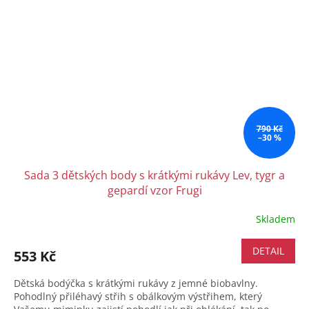
790 Kč
–30 %
Sada 3 dětských body s krátkými rukávy Lev, tygr a
gepardí vzor Frugi
Skladem
Průměrné
hodnocení
produktu
DETAIL
553 Kč
je
5,0
Dětská bodýčka s krátkými rukávy z jemné biobavlny.
z
Pohodlný přiléhavý střih s obálkovým výstřihem, který
5