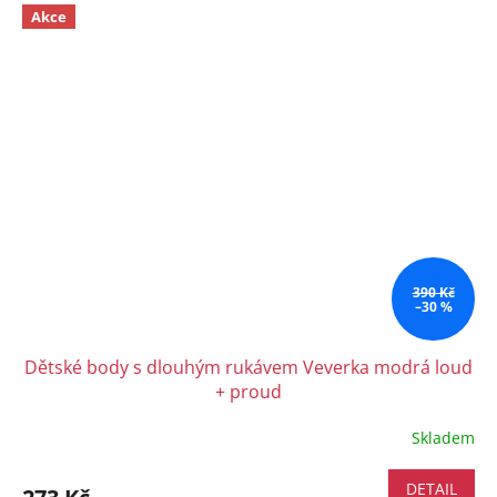
Akce
390 Kč
–30 %
Dětské body s dlouhým rukávem Veverka modrá loud
+ proud
Skladem
DETAIL