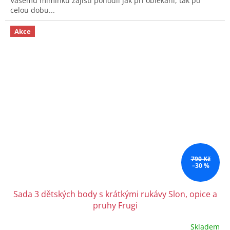
Vašemu miminku zajistí pohodlí jak při oblékání, tak po
hvězdiček.
celou dobu...
Akce
790 Kč
–30 %
Sada 3 dětských body s krátkými rukávy Slon, opice a
pruhy Frugi
Skladem