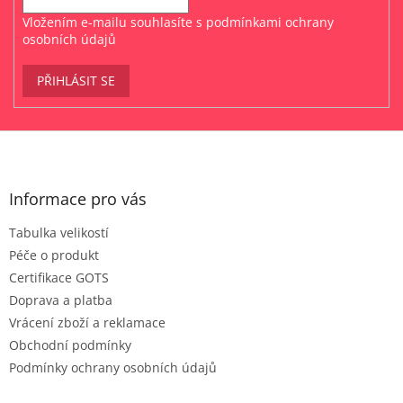
Vložením e-mailu souhlasíte s
podmínkami ochrany
osobních údajů
PŘIHLÁSIT SE
Z
á
p
a
Informace pro vás
t
Tabulka velikostí
í
Péče o produkt
Certifikace GOTS
Doprava a platba
Vrácení zboží a reklamace
Obchodní podmínky
Podmínky ochrany osobních údajů