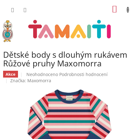
Přejít
NÁKUP
na
obsah
KOŠÍK
Dětské body s dlouhým rukávem
Růžové pruhy Maxomorra
Průměrné
Neohodnoceno
Podrobnosti hodnocení
Akce
hodnocení
Značka:
Maxomorra
produktu
je
0,0
z
5
hvězdiček.