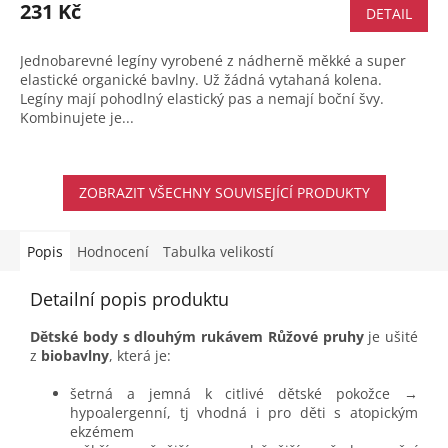
231 Kč
DETAIL
Jednobarevné legíny vyrobené z nádherně měkké a super
elastické organické bavlny. Už žádná vytahaná kolena.
Legíny mají pohodlný elastický pas a nemají boční švy.
Kombinujete je...
ZOBRAZIT VŠECHNY SOUVISEJÍCÍ PRODUKTY
Popis
Hodnocení
Tabulka velikostí
Detailní popis produktu
Dětské body s dlouhým rukávem Růžové pruhy
je ušité
z
biobavlny
, která je:
šetrná a jemná k citlivé dětské pokožce →
hypoalergenní, tj vhodná i pro děti s atopickým
ekzémem