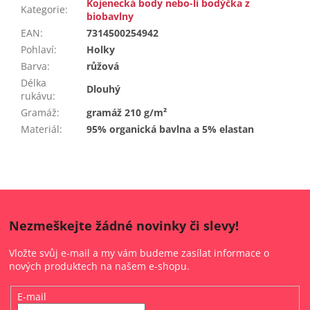
Kojenecká body nebo-li bodýčka z
Kategorie
:
biobavlny
EAN
:
7314500254942
Pohlaví
:
Holky
Barva
:
růžová
Délka
Dlouhý
rukávu
:
Gramáž
:
gramáž 210 g/m²
Materiál
:
95% organická bavlna a 5% elastan
Nezmeškejte žádné novinky či slevy!
Vložte svůj e-mail a my vám budeme zasílat informace o
nových produktech na našem e-shopu.
E-mail