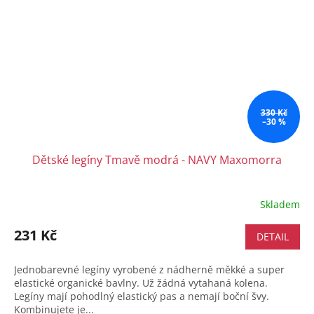
330 Kč
–30 %
Dětské legíny Tmavě modrá - NAVY Maxomorra
Skladem
231 Kč
DETAIL
Jednobarevné legíny vyrobené z nádherně měkké a super
elastické organické bavlny. Už žádná vytahaná kolena.
Legíny mají pohodlný elastický pas a nemají boční švy.
Kombinujete je...