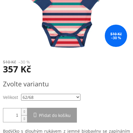
510 Kč
–30 %
510 Kč
–30 %
357 Kč
Měrná
Zvolte variantu
cena:
Velikost
Přidat do košíku
Bodýčko s dlouhým rukávem z jemné biobavlny se zapínáním