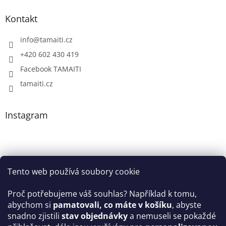
Kontakt
info
@
tamaiti.cz
+420 602 430 419
Facebook TAMAITI
tamaiti.cz
Instagram
Tento web používá soubory cookie
Proč potřebujeme váš souhlas? Například k tomu,
abychom si
pamatovali, co máte v košíku
, abyste
snadno zjistili
stav objednávky
a nemuseli se pokaždé
Sledovat na Instagramu