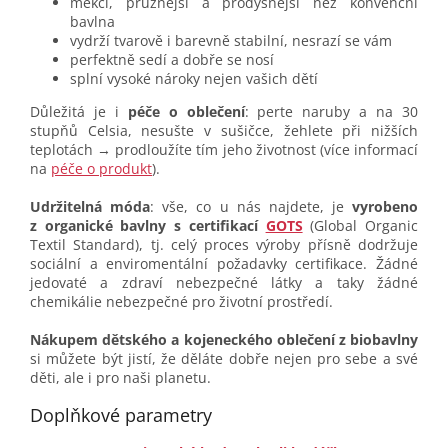
měkčí, pružnější a prodyšnější než konvenční
bavlna
vydrží tvarově i barevně stabilní, nesrazí se vám
perfektně sedí a dobře se nosí
splní vysoké nároky nejen vašich dětí
Důležitá je i
péče o oblečení
: perte naruby a na 30
stupňů Celsia, nesušte v sušičce, žehlete při nižších
teplotách → prodloužíte tím jeho životnost (více informací
na
péče o produkt
).
Udržitelná móda
: vše, co u nás najdete, je
vyrobeno
z organické bavlny s certifikací
GOTS
(Global Organic
Textil Standard), tj. celý proces výroby přísně dodržuje
sociální a enviromentální požadavky certifikace. Žádné
jedovaté a zdraví nebezpečné látky a taky žádné
chemikálie nebezpečné pro životní prostředí.
Nákupem dětského a kojeneckého oblečení z biobavlny
si můžete být jistí, že děláte dobře nejen pro sebe a své
děti, ale i pro naši planetu.
Doplňkové parametry