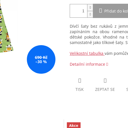
Přidat do ko
Dívčí šaty bez rukávů z jemn
zapínáním na obou ramenou.
dětské pokožce. Vhodné na t
samostatně jako tílkové šaty. 
Velikostní tabulka
vám pomůže 
690 Kč
–30 %
Detailní informace
TISK
ZEPTAT SE
Akce