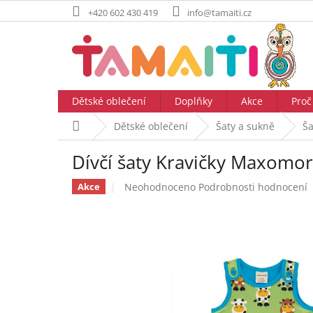
Přejít
+420 602 430 419
info@tamaiti.cz
na
obsah
Dětské oblečení
Doplňky
Akce
Proč
Domů
Dětské oblečení
Šaty a sukně
Ša
Dívčí šaty Kravičky Maxomor
Průměrné
Neohodnoceno
Podrobnosti hodnocení
Akce
hodnocení
produktu
je
0,0
z
5
hvězdiček.