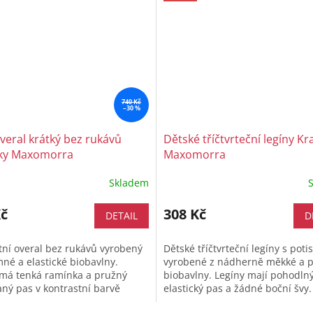
740 Kč
–30 %
overal krátký bez rukávů
Dětské tříčtvrteční legíny Kr
čky Maxomorra
Maxomorra
Skladem
Kč
308 Kč
DETAIL
D
etní overal bez rukávů vyrobený
Dětské tříčtvrteční legíny s pot
mné a elastické biobavlny.
vyrobené z nádherně měkké a 
 má tenká ramínka a pružný
biobavlny. Legíny mají pohodln
ný pas v kontrastní barvě
elastický pas a žádné boční švy.
jako úzké lemy na nohavičkách
Kombinujete je s šaty či sukní n