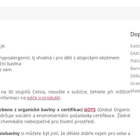
Dop
 je:
Kate
EAN
 hypoalergenní, tj vhodná i pro děti s atopickým ekzémem
Pohl
ční bavlna
Barv
se vám
Délk
Gra
Mate
na 30 stupňů Celsia, nesušte v sušičce, žehlete při nižších
 informací na
péče o produkt
).
obeno z organické bavlny s certifikací
GOTS
(Global Organic
dodržuje sociální a enviromentální požadavky certifikace. Žádné
 chemikálie nebezpečné pro životní prostředí.
biobavlny
si můžete být jistí, že děláte dobře nejen pro sebe a