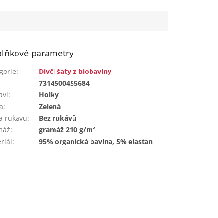
lňkové parametry
gorie
:
Dívčí šaty z biobavlny
:
7314500455684
aví
:
Holky
a
:
Zelená
a rukávu
:
Bez rukávů
máž
:
gramáž 210 g/m²
riál
:
95% organická bavlna, 5% elastan