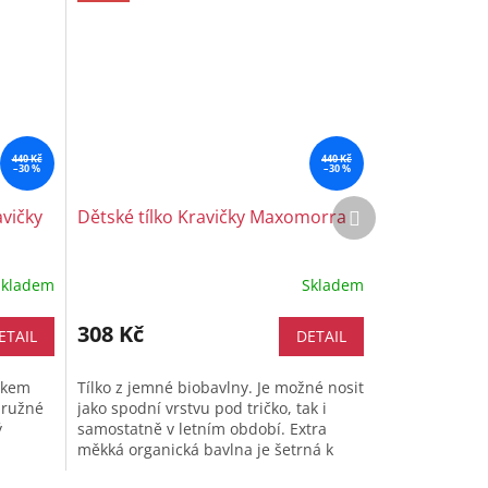
440 Kč
440 Kč
–30 %
–30 %
Další
avičky
Dětské tílko Kravičky Maxomorra
produkt
Skladem
Skladem
308 Kč
ETAIL
DETAIL
iskem
Tílko z jemné biobavlny. Je možné nosit
pružné
jako spodní vrstvu pod tričko, tak i
ý
samostatně v letním období. Extra
měkká organická bavlna je šetrná k
ebo...
citlivé dětské pokožce a díky...