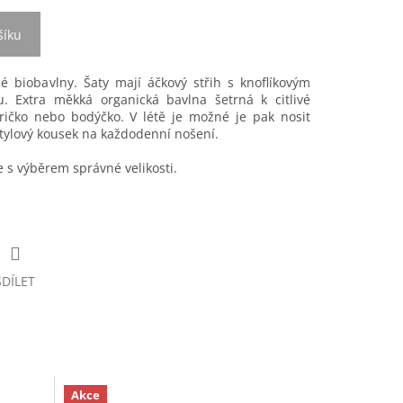
šíku
é biobavlny. Šaty mají áčkový střih s knoflíkovým
 Extra měkká organická bavlna šetrná k citlivé
ričko nebo bodýčko. V létě je možné je pak nosit
Stylový kousek na každodenní nošení.
s výběrem správné velikosti.
SDÍLET
Akce