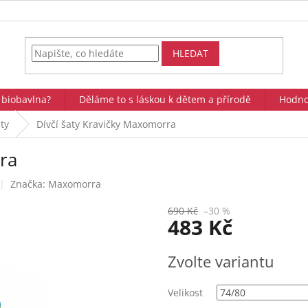
HLEDAT
 biobavlna?
Děláme to s láskou k dětem a přírodě
Hodno
ty
Dívčí šaty Kravičky Maxomorra
ra
Značka:
Maxomorra
690 Kč
–30 %
483 Kč
Měrná
Zvolte variantu
cena:
Velikost