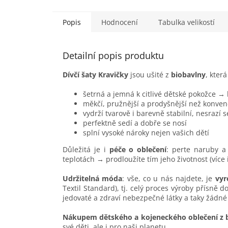
a...
Popis
Hodnocení
Tabulka velikostí
Detailní popis produktu
Dívčí šaty Kravičky
jsou ušité z
biobavlny
, která
šetrná a jemná k citlivé dětské pokožce →
měkčí, pružnější a prodyšnější než konven
vydrží tvarově i barevně stabilní, nesrazí 
perfektně sedí a dobře se nosí
splní vysoké nároky nejen vašich dětí
Důležitá je i
péče o oblečení
: perte naruby a 
teplotách → prodloužíte tím jeho životnost (více
Udržitelná móda
: vše, co u nás najdete, je
vyr
Textil Standard), tj. celý proces výroby přísně 
jedovaté a zdraví nebezpečné látky a taky žádné
Nákupem dětského a kojeneckého oblečení z 
své děti, ale i pro naši planetu.