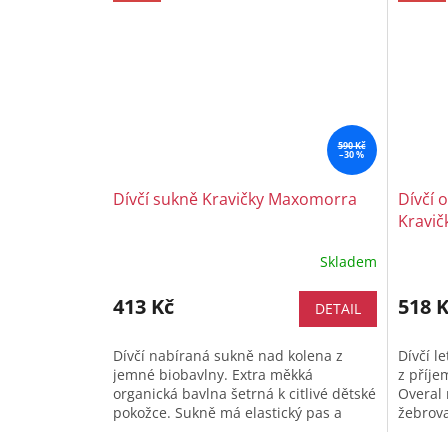
590 Kč
–30 %
Dívčí sukně Kravičky Maxomorra
Dívčí 
Kravi
Skladem
413 Kč
518 
DETAIL
Dívčí nabíraná sukně nad kolena z
Dívčí l
jemné biobavlny. Extra měkká
z příje
organická bavlna šetrná k citlivé dětské
Overal
pokožce. Sukně má elastický pas a
žebrova
stahovací šňůrku. Velikostní...
stejně 