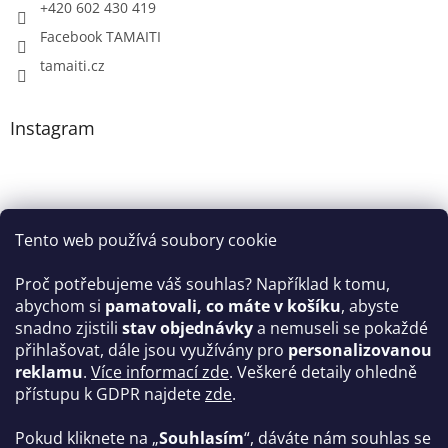
+420 602 430 419
Facebook TAMAITI
tamaiti.cz
Instagram
Tento web používá soubory cookie
Proč potřebujeme váš souhlas? Například k tomu,
abychom si
pamatovali, co máte v košíku
, abyste
snadno zjistili
stav objednávky
a nemuseli se pokaždé
Sledovat na Instagramu
přihlašovat, dále jsou využívány pro
personalizovanou
reklamu
.
Více informací zde
. Veškeré detaily ohledně
Facebook
přístupu k GDPR najdete
zde
.
Pokud kliknete na „
Souhlasím
“, dáváte nám souhlas se