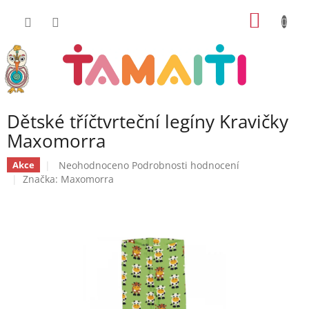
Přejít
NÁKUP
na
obsah
KOŠÍK
Dětské tříčtvrteční legíny Kravičky
Maxomorra
Průměrné
Neohodnoceno
Podrobnosti hodnocení
Akce
hodnocení
Značka:
Maxomorra
produktu
je
0,0
z
5
hvězdiček.