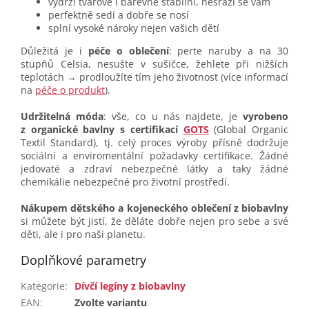
vydrží tvarově i barevně stabilní, nesrazí se vám
perfektně sedí a dobře se nosí
splní vysoké nároky nejen vašich dětí
Důležitá je i
péče o oblečení
: perte naruby a na 30
stupňů Celsia, nesušte v sušičce, žehlete při nižších
teplotách → prodloužíte tím jeho životnost (více informací
na
péče o produkt
).
Udržitelná móda
: vše, co u nás najdete, je
vyrobeno
z organické bavlny s certifikací
GOTS
(Global Organic
Textil Standard), tj. celý proces výroby přísně dodržuje
sociální a enviromentální požadavky certifikace. Žádné
jedovaté a zdraví nebezpečné látky a taky žádné
chemikálie nebezpečné pro životní prostředí.
Nákupem dětského a kojeneckého oblečení z biobavlny
si můžete být jistí, že děláte dobře nejen pro sebe a své
děti, ale i pro naši planetu.
Doplňkové parametry
Kategorie
:
Dívčí legíny z biobavlny
EAN
:
Zvolte variantu