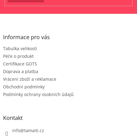
Z
á
p
a
Informace pro vás
t
Tabulka velikostí
í
Péče o produkt
Certifikace GOTS
Doprava a platba
Vrácení zboží a reklamace
Obchodní podmínky
Podmínky ochrany osobních údajů
Kontakt
info
@
tamaiti.cz