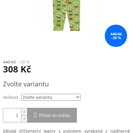
440 Kč
–30 %
440 Kč
–30 %
308 Kč
Měrná
Zvolte variantu
cena:
Velikost
Přidat do košíku
Dětské tříčtvrteční legíny s potiskem vyrobené z nádherně