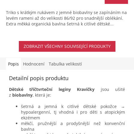
Triko s krátkým rukávem z jemné biobavlny se zapínáním na
levém rameni až do velikosti 86/92 pro snadnější oblékání.
Extra měkká organická bavlna šetrná k citlivé dětské...
ZOBRAZIT VŠECHNY SOUVISEJÍCÍ PRODUKTY
Popis
Hodnocení
Tabulka velikostí
Detailní popis produktu
Dětské tříčtvrteční legíny Kravičky
jsou ušité
z
biobavlny
, která je:
šetrná a jemná k citlivé dětské pokožce →
hypoalergenní, tj vhodná i pro děti s atopickým
ekzémem
měkčí, pružnější a prodyšnější než konvenční
bavlna