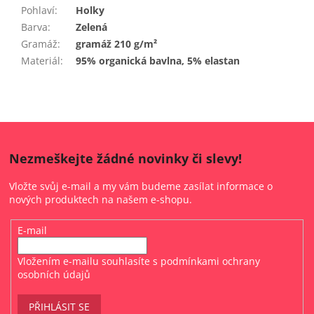
Pohlaví
:
Holky
Barva
:
Zelená
Gramáž
:
gramáž 210 g/m²
Materiál
:
95% organická bavlna, 5% elastan
Nezmeškejte žádné novinky či slevy!
Vložte svůj e-mail a my vám budeme zasílat informace o
nových produktech na našem e-shopu.
E-mail
Vložením e-mailu souhlasíte s
podmínkami ochrany
osobních údajů
PŘIHLÁSIT SE