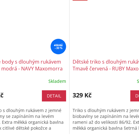
410 Kč
–30 %
é body s dlouhým rukávem
Dětské triko s dlouhým ruk
 modrá - NAVY Maxomorra
Tmavě červená - RUBY Max
Skladem
Kč
329 Kč
DETAIL
D
o s dlouhým rukávem z jemné
Triko s dlouhým rukávem z jem
lny se zapínáním na levém
biobavlny se zapínáním na lev
 Extra měkká organická bavlna
rameni až do velikosti 86/92. Ex
k citlivé dětské pokožce a
měkká organická bavlna šetrná k
ý střih, který vašemu
dětské pokožce, pohodlný střih a