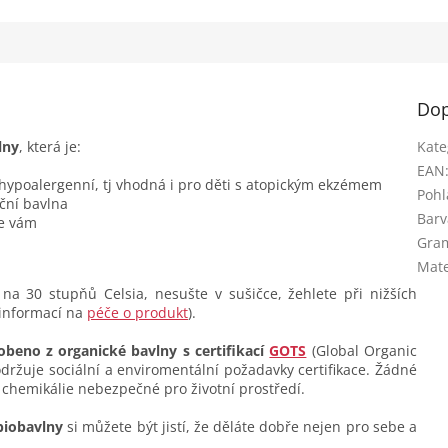
...
Dop
lny
, která je:
Kate
EAN
 hypoalergenní, tj vhodná i pro děti s atopickým ekzémem
Pohl
ční bavlna
Barv
se vám
Gra
Mate
na 30 stupňů Celsia, nesušte v sušičce, žehlete při nižších
 informací na
péče o produkt
).
obeno z organické bavlny s certifikací
GOTS
(Global Organic
dodržuje sociální a enviromentální požadavky certifikace. Žádné
 chemikálie nebezpečné pro životní prostředí.
biobavlny
si můžete být jistí, že děláte dobře nejen pro sebe a