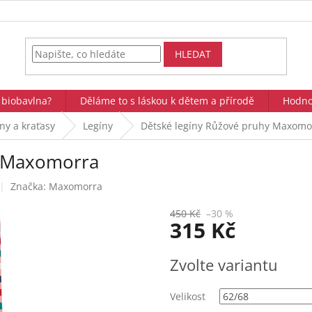
HLEDAT
 biobavlna?
Děláme to s láskou k dětem a přírodě
Hodno
íny a kraťasy
Legíny
Dětské legíny Růžové pruhy Maxomo
y Maxomorra
Značka:
Maxomorra
450 Kč
–30 %
315 Kč
Měrná
Zvolte variantu
cena:
Velikost