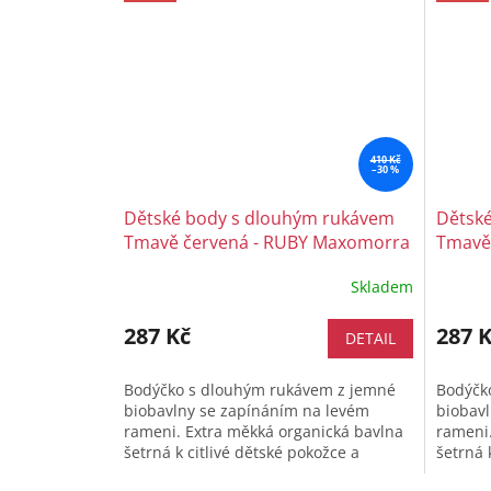
410 Kč
–30 %
Dětské body s dlouhým rukávem
Dětsk
Tmavě červená - RUBY Maxomorra
Tmavě
Skladem
287 Kč
287 
DETAIL
Bodýčko s dlouhým rukávem z jemné
Bodýčk
biobavlny se zapínáním na levém
biobav
rameni. Extra měkká organická bavlna
rameni.
šetrná k citlivé dětské pokožce a
šetrná 
pohodlný střih, který vašemu
pohodln