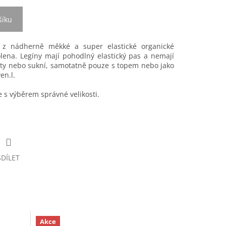
šíku
 z nádherně měkké a super elastické organické
lena. Legíny mají pohodlný elastický pas a nemají
šaty nebo sukní, samotatně pouze s topem nebo jako
en.l.
s výběrem správné velikosti.
SDÍLET
Akce