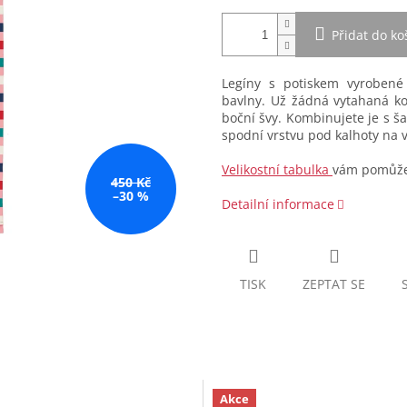
Přidat do ko
Legíny s potiskem vyrobené
bavlny. Už žádná vytahaná ko
boční švy. Kombinujete je s 
spodní vrstvu pod kalhoty na v
Velikostní tabulka
vám pomůže 
450 Kč
–30 %
Detailní informace
TISK
ZEPTAT SE
Akce