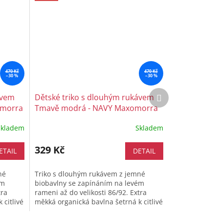
470 Kč
470 Kč
–30 %
–30 %
Další
ávem
Dětské triko s dlouhým rukávem
produkt
omorra
Tmavě modrá - NAVY Maxomorra
Skladem
Skladem
329 Kč
ETAIL
DETAIL
né
Triko s dlouhým rukávem z jemné
ém
biobavlny se zapínáním na levém
tra
rameni až do velikosti 86/92. Extra
 citlivé
měkká organická bavlna šetrná k citlivé
...
dětské pokožce, pohodlný střih a...