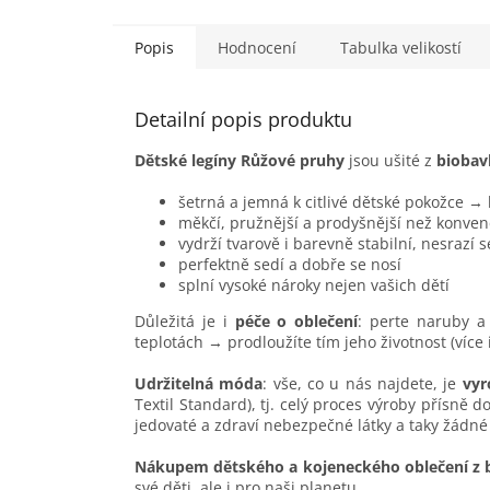
miminku...
miminku
Popis
Hodnocení
Tabulka velikostí
Detailní popis produktu
Dětské legíny Růžové pruhy
jsou ušité z
biobav
šetrná a jemná k citlivé dětské pokožce →
měkčí, pružnější a prodyšnější než konven
vydrží tvarově i barevně stabilní, nesrazí 
perfektně sedí a dobře se nosí
splní vysoké nároky nejen vašich dětí
Důležitá je i
péče o oblečení
: perte naruby a 
teplotách → prodloužíte tím jeho životnost (více
Udržitelná móda
: vše, co u nás najdete, je
vyr
Textil Standard), tj. celý proces výroby přísně 
jedovaté a zdraví nebezpečné látky a taky žádné
Nákupem dětského a kojeneckého oblečení z 
své děti, ale i pro naši planetu.