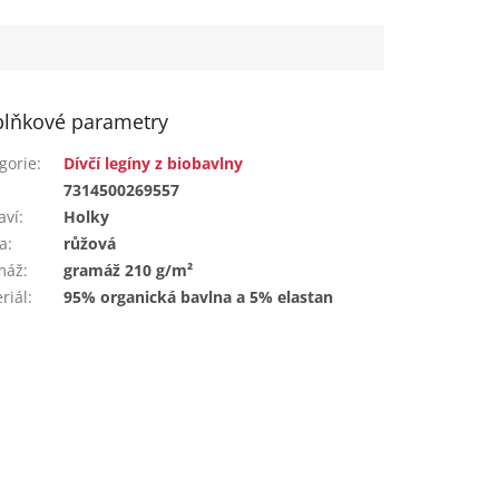
lňkové parametry
gorie
:
Dívčí legíny z biobavlny
:
7314500269557
aví
:
Holky
a
:
růžová
máž
:
gramáž 210 g/m²
riál
:
95% organická bavlna a 5% elastan