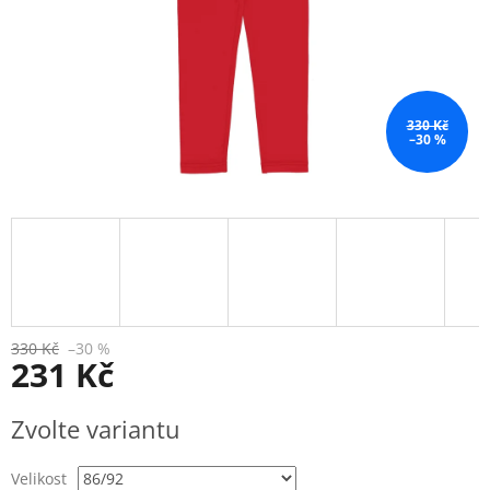
330 Kč
–30 %
330 Kč
–30 %
231 Kč
Měrná
Zvolte variantu
cena:
Velikost