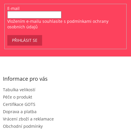
E-mail
Vložením e-mailu souhlasíte s
podmínkami ochrany
osobních údajů
PŘIHLÁSIT SE
Z
á
p
a
Informace pro vás
t
Tabulka velikostí
í
Péče o produkt
Certifikace GOTS
Doprava a platba
Vrácení zboží a reklamace
Obchodní podmínky