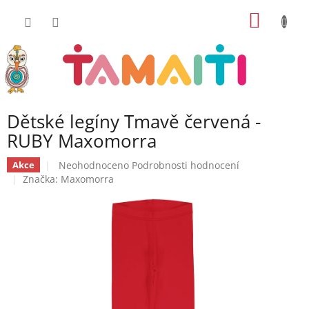
Přejít
NÁKUP
na
obsah
KOŠÍK
Dětské legíny Tmavě červená -
RUBY Maxomorra
Průměrné
Neohodnoceno
Podrobnosti hodnocení
Akce
hodnocení
Značka:
Maxomorra
produktu
je
0,0
z
5
hvězdiček.