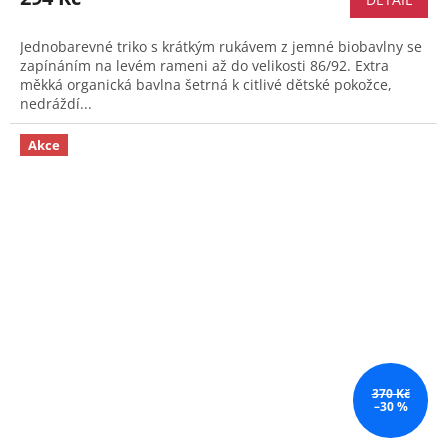
Jednobarevné triko s krátkým rukávem z jemné biobavlny se
zapínáním na levém rameni až do velikosti 86/92. Extra
měkká organická bavlna šetrná k citlivé dětské pokožce,
nedráždí...
Akce
370 Kč
–30 %