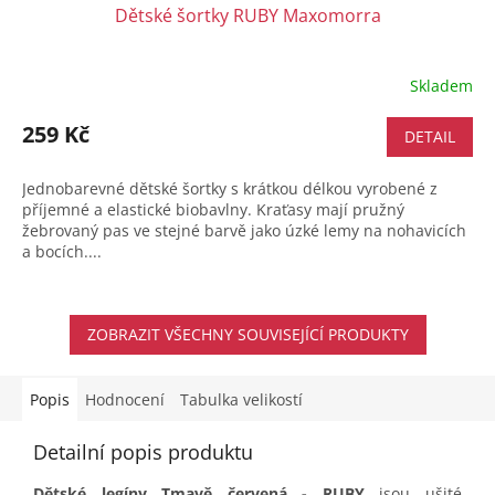
Dětské šortky RUBY Maxomorra
Skladem
259 Kč
DETAIL
Jednobarevné dětské šortky s krátkou délkou vyrobené z
příjemné a elastické biobavlny. Kraťasy mají pružný
žebrovaný pas ve stejné barvě jako úzké lemy na nohavicích
a bocích....
ZOBRAZIT VŠECHNY SOUVISEJÍCÍ PRODUKTY
Popis
Hodnocení
Tabulka velikostí
Detailní popis produktu
Dětské legíny Tmavě červená - RUBY
jsou ušité