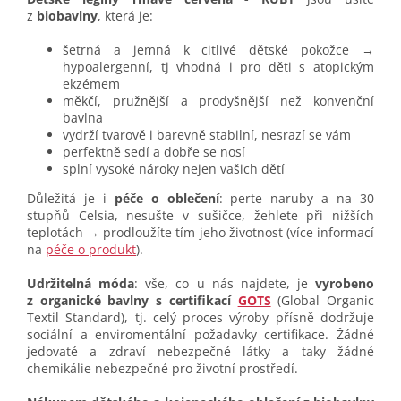
z
biobavlny
, která je:
šetrná a jemná k citlivé dětské pokožce →
hypoalergenní, tj vhodná i pro děti s atopickým
ekzémem
měkčí, pružnější a prodyšnější než konvenční
bavlna
vydrží tvarově i barevně stabilní, nesrazí se vám
perfektně sedí a dobře se nosí
splní vysoké nároky nejen vašich dětí
Důležitá je i
péče o oblečení
: perte naruby a na 30
stupňů Celsia, nesušte v sušičce, žehlete při nižších
teplotách → prodloužíte tím jeho životnost (více informací
na
péče o produkt
).
Udržitelná móda
: vše, co u nás najdete, je
vyrobeno
z organické bavlny s certifikací
GOTS
(Global Organic
Textil Standard), tj. celý proces výroby přísně dodržuje
sociální a enviromentální požadavky certifikace. Žádné
jedovaté a zdraví nebezpečné látky a taky žádné
chemikálie nebezpečné pro životní prostředí.