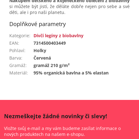
Nákupem dětského a kojeneckého oblečení z biobavlny
si můžete být jistí, že děláte dobře nejen pro sebe a své
děti, ale i pro naši planetu.
Doplňkové parametry
Kategorie
:
Dívčí legíny z biobavlny
EAN
:
7314500403449
Pohlaví
:
Holky
Barva
:
Červená
Gramáž
:
gramáž 210 g/m²
Materiál
:
95% organická bavlna a 5% elastan
Nezmeškejte žádné novinky či slevy!
Vložte svůj e-mail a my vám budeme zasílat informace o
nových produktech na našem e-shopu.