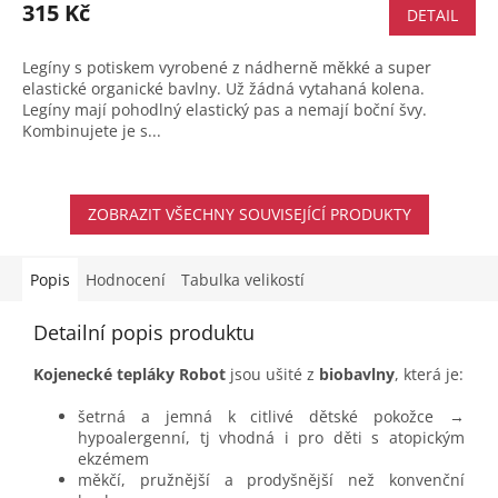
315 Kč
DETAIL
Legíny s potiskem vyrobené z nádherně měkké a super
elastické organické bavlny. Už žádná vytahaná kolena.
Legíny mají pohodlný elastický pas a nemají boční švy.
Kombinujete je s...
ZOBRAZIT VŠECHNY SOUVISEJÍCÍ PRODUKTY
Popis
Hodnocení
Tabulka velikostí
Detailní popis produktu
Kojenecké tepláky Robot
jsou ušité z
biobavlny
, která je:
šetrná a jemná k citlivé dětské pokožce →
hypoalergenní, tj vhodná i pro děti s atopickým
ekzémem
měkčí, pružnější a prodyšnější než konvenční