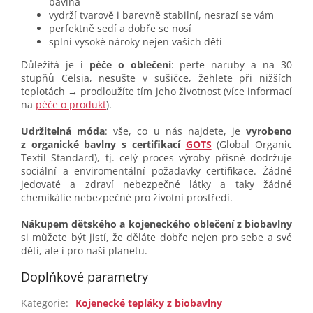
bavlna
vydrží tvarově i barevně stabilní, nesrazí se vám
perfektně sedí a dobře se nosí
splní vysoké nároky nejen vašich dětí
Důležitá je i
péče o oblečení
: perte naruby a na 30
stupňů Celsia, nesušte v sušičce, žehlete při nižších
teplotách → prodloužíte tím jeho životnost (více informací
na
péče o produkt
).
Udržitelná móda
: vše, co u nás najdete, je
vyrobeno
z organické bavlny s certifikací
GOTS
(Global Organic
Textil Standard), tj. celý proces výroby přísně dodržuje
sociální a enviromentální požadavky certifikace. Žádné
jedovaté a zdraví nebezpečné látky a taky žádné
chemikálie nebezpečné pro životní prostředí.
Nákupem dětského a kojeneckého oblečení z biobavlny
si můžete být jistí, že děláte dobře nejen pro sebe a své
děti, ale i pro naši planetu.
Doplňkové parametry
Kategorie
:
Kojenecké tepláky z biobavlny