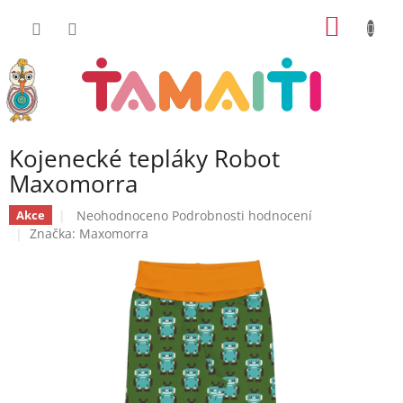
Přejít
NÁKUP
na
obsah
KOŠÍK
Kojenecké tepláky Robot
Maxomorra
Průměrné
Neohodnoceno
Podrobnosti hodnocení
Akce
hodnocení
Značka:
Maxomorra
produktu
je
0,0
z
5
hvězdiček.