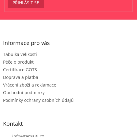
PŘIHLÁSIT SE
Z
á
p
a
Informace pro vás
t
Tabulka velikostí
í
Péče o produkt
Certifikace GOTS
Doprava a platba
Vrácení zboží a reklamace
Obchodní podmínky
Podmínky ochrany osobních údajů
Kontakt
info
@
tamaiti.cz