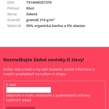
EAN
:
7314500257370
Pohlaví
:
Kluci
Barva
:
Zelená
Gramáž
:
gramáž 210 g/m²
Materiál
:
95% organická bavlna a 5% elastan
Nezmeškejte žádné novinky či slevy!
Vložte svůj e-mail a my vám budeme zasílat informace o
nových produktech na našem e-shopu.
E-mail
Vložením e-mailu souhlasíte s
podmínkami ochrany
osobních údajů