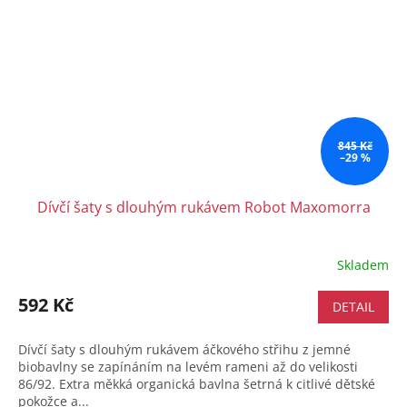
845 Kč
–29 %
Dívčí šaty s dlouhým rukávem Robot Maxomorra
Skladem
592 Kč
DETAIL
Dívčí šaty s dlouhým rukávem áčkového střihu z jemné
biobavlny se zapínáním na levém rameni až do velikosti
86/92. Extra měkká organická bavlna šetrná k citlivé dětské
pokožce a...