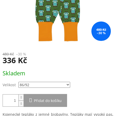
480 Kč
–30 %
480 Kč
–30 %
336 Kč
Měrná
Skladem
cena:
Velikost
Přidat do košíku
Kojenecké tepláky z jemné biobavlny. Tepláky mají vysoký pas,