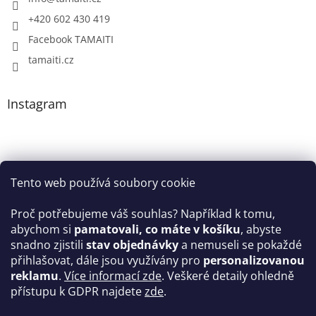
+420 602 430 419
Facebook TAMAITI
tamaiti.cz
Instagram
Tento web používá soubory cookie
Proč potřebujeme váš souhlas? Například k tomu,
abychom si
pamatovali, co máte v košíku
, abyste
snadno zjistili
stav objednávky
a nemuseli se pokaždé
Sledovat na Instagramu
přihlašovat, dále jsou využívány pro
personalizovanou
reklamu
.
Více informací zde
. Veškeré detaily ohledně
Facebook
přístupu k GDPR najdete
zde
.