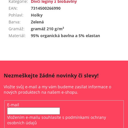
Kategorie
:
Dívčí legíny z biobavlny
EAN
:
7314500266990
Pohlaví
:
Holky
Barva
:
Zelená
Gramáž
:
gramáž 210 g/m²
Materiál
:
95% organická bavlna a 5% elastan
Nezmeškejte žádné novinky či slevy!
Vložte svůj e-mail a my vám budeme zasílat informace o
nových produktech na našem e-shopu.
E-mail
Vložením e-mailu souhlasíte s
podmínkami ochrany
osobních údajů