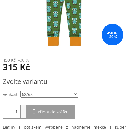
450 Kč
–30 %
450 Kč
–30 %
315 Kč
Měrná
Zvolte variantu
cena:
Velikost
Přidat do košíku
Legíny s potiskem vyrobené z nádherně měkké a super