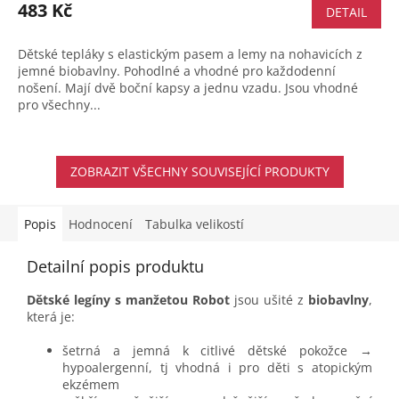
483 Kč
DETAIL
Dětské tepláky s elastickým pasem a lemy na nohavicích z
jemné biobavlny. Pohodlné a vhodné pro každodenní
nošení. Mají dvě boční kapsy a jednu vzadu. Jsou vhodné
pro všechny...
ZOBRAZIT VŠECHNY SOUVISEJÍCÍ PRODUKTY
Popis
Hodnocení
Tabulka velikostí
Detailní popis produktu
Dětské legíny s manžetou Robot
jsou ušité z
biobavlny
,
která je:
šetrná a jemná k citlivé dětské pokožce →
hypoalergenní, tj vhodná i pro děti s atopickým
ekzémem