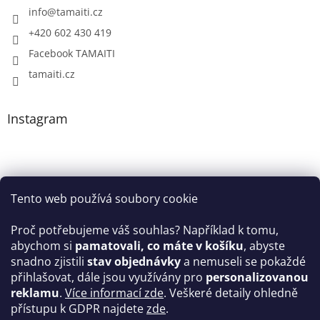
info
@
tamaiti.cz
+420 602 430 419
Facebook TAMAITI
tamaiti.cz
Instagram
Tento web používá soubory cookie
Proč potřebujeme váš souhlas? Například k tomu,
abychom si
pamatovali, co máte v košíku
, abyste
snadno zjistili
stav objednávky
a nemuseli se pokaždé
Sledovat na Instagramu
přihlašovat, dále jsou využívány pro
personalizovanou
reklamu
.
Více informací zde
. Veškeré detaily ohledně
Facebook
přístupu k GDPR najdete
zde
.