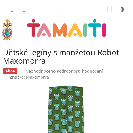
Přejít
NÁKUP
na
obsah
KOŠÍK
Dětské legíny s manžetou Robot
Maxomorra
Průměrné
Neohodnoceno
Podrobnosti hodnocení
Akce
hodnocení
Značka:
Maxomorra
produktu
je
0,0
z
5
hvězdiček.