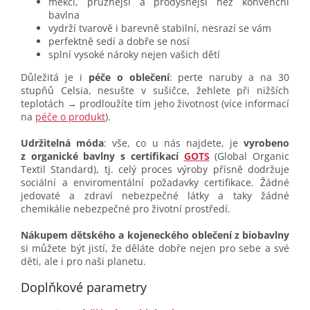
měkčí, pružnější a prodyšnější než konvenční
bavlna
vydrží tvarově i barevně stabilní, nesrazí se vám
perfektně sedí a dobře se nosí
splní vysoké nároky nejen vašich dětí
Důležitá je i
péče o oblečení
: perte naruby a na 30
stupňů Celsia, nesušte v sušičce, žehlete při nižších
teplotách → prodloužíte tím jeho životnost (více informací
na
péče o produkt
).
Udržitelná móda
: vše, co u nás najdete, je
vyrobeno
z organické bavlny s certifikací
GOTS
(Global Organic
Textil Standard), tj. celý proces výroby přísně dodržuje
sociální a enviromentální požadavky certifikace. Žádné
jedovaté a zdraví nebezpečné látky a taky žádné
chemikálie nebezpečné pro životní prostředí.
Nákupem dětského a kojeneckého oblečení z biobavlny
si můžete být jistí, že děláte dobře nejen pro sebe a své
děti, ale i pro naši planetu.
Doplňkové parametry