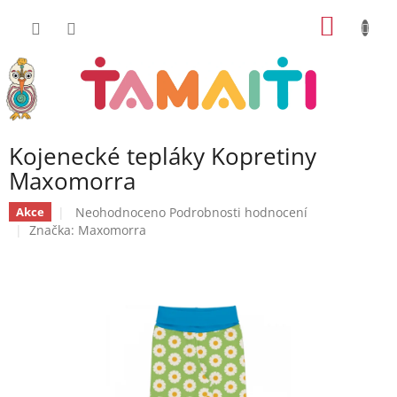
Přejít
NÁKUP
na
obsah
KOŠÍK
Kojenecké tepláky Kopretiny
Maxomorra
Průměrné
Neohodnoceno
Podrobnosti hodnocení
Akce
hodnocení
Značka:
Maxomorra
produktu
je
0,0
z
5
hvězdiček.