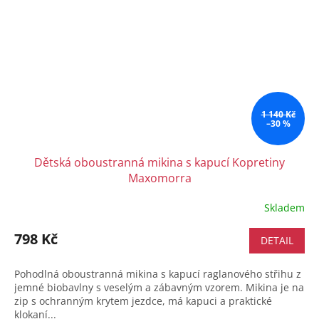
1 140 Kč
–30 %
Dětská oboustranná mikina s kapucí Kopretiny
Maxomorra
Skladem
798 Kč
DETAIL
Pohodlná oboustranná mikina s kapucí raglanového střihu z
jemné biobavlny s veselým a zábavným vzorem. Mikina je na
zip s ochranným krytem jezdce, má kapuci a praktické
klokaní...