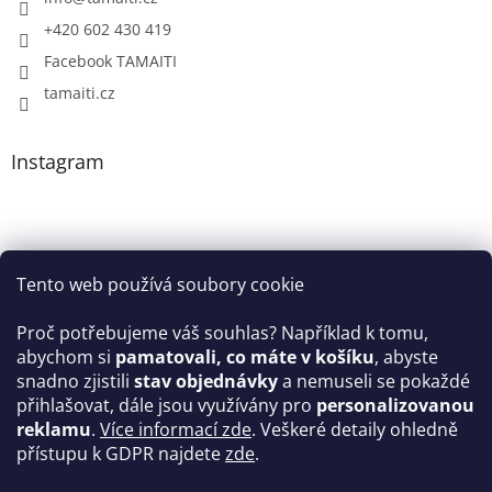
+420 602 430 419
Facebook TAMAITI
tamaiti.cz
Instagram
Tento web používá soubory cookie
Proč potřebujeme váš souhlas? Například k tomu,
abychom si
pamatovali, co máte v košíku
, abyste
snadno zjistili
stav objednávky
a nemuseli se pokaždé
Sledovat na Instagramu
přihlašovat, dále jsou využívány pro
personalizovanou
reklamu
.
Více informací zde
. Veškeré detaily ohledně
Facebook
přístupu k GDPR najdete
zde
.