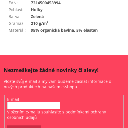
EAN
:
7314500453994
Pohlaví
:
Holky
Barva
:
Zelená
Gramáž
:
210 g/m²
Materiál
:
95% organická bavlna, 5% elastan
Nezmeškejte žádné novinky či slevy!
Vložte svůj e-mail a my vám budeme zasílat informace o
nových produktech na našem e-shopu.
E-mail
Vložením e-mailu souhlasíte s
podmínkami ochrany
osobních údajů