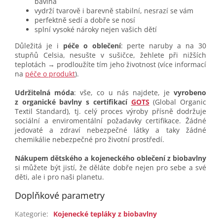
bavlna
vydrží tvarově i barevně stabilní, nesrazí se vám
perfektně sedí a dobře se nosí
splní vysoké nároky nejen vašich dětí
Důležitá je i
péče o oblečení
: perte naruby a na 30
stupňů Celsia, nesušte v sušičce, žehlete při nižších
teplotách → prodloužíte tím jeho životnost (více informací
na
péče o produkt
).
Udržitelná móda
: vše, co u nás najdete, je
vyrobeno
z organické bavlny s certifikací
GOTS
(Global Organic
Textil Standard), tj. celý proces výroby přísně dodržuje
sociální a enviromentální požadavky certifikace. Žádné
jedovaté a zdraví nebezpečné látky a taky žádné
chemikálie nebezpečné pro životní prostředí.
Nákupem dětského a kojeneckého oblečení z biobavlny
si můžete být jistí, že děláte dobře nejen pro sebe a své
děti, ale i pro naši planetu.
Doplňkové parametry
Kategorie
:
Kojenecké tepláky z biobavlny