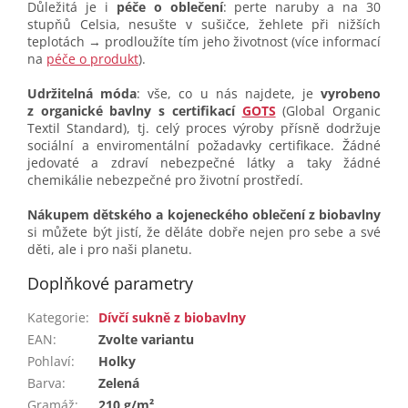
Důležitá je i
péče o oblečení
: perte naruby a na 30
stupňů Celsia, nesušte v sušičce, žehlete při nižších
teplotách → prodloužíte tím jeho životnost (více informací
na
péče o produkt
).
Udržitelná móda
: vše, co u nás najdete, je
vyrobeno
z organické bavlny s certifikací
GOTS
(Global Organic
Textil Standard), tj. celý proces výroby přísně dodržuje
sociální a enviromentální požadavky certifikace. Žádné
jedovaté a zdraví nebezpečné látky a taky žádné
chemikálie nebezpečné pro životní prostředí.
Nákupem dětského a kojeneckého oblečení z biobavlny
si můžete být jistí, že děláte dobře nejen pro sebe a své
děti, ale i pro naši planetu.
Doplňkové parametry
Kategorie
:
Dívčí sukně z biobavlny
EAN
:
Zvolte variantu
Pohlaví
:
Holky
Barva
:
Zelená
Gramáž
:
210 g/m²