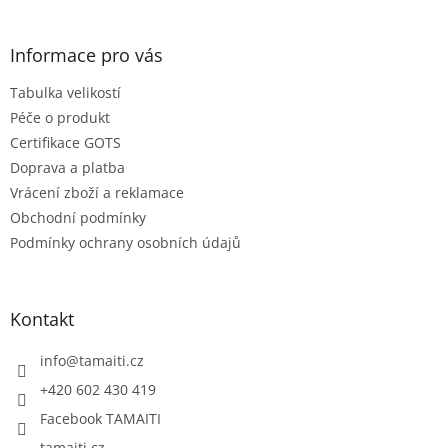
á
p
a
Informace pro vás
t
Tabulka velikostí
í
Péče o produkt
Certifikace GOTS
Doprava a platba
Vrácení zboží a reklamace
Obchodní podmínky
Podmínky ochrany osobních údajů
Kontakt
info
@
tamaiti.cz
+420 602 430 419
Facebook TAMAITI
tamaiti.cz