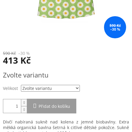
590 Kč
–30 %
590 Kč
–30 %
413 Kč
Měrná
Zvolte variantu
cena:
Velikost
Přidat do košíku
Dívčí nabíraná sukně nad kolena z jemné biobavlny. Extra
měkká organická bavlna šetrná k citlivé dětské pokožce. Sukně