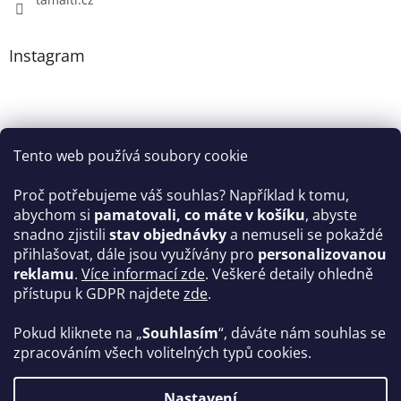
Instagram
Tento web používá soubory cookie
Proč potřebujeme váš souhlas? Například k tomu,
abychom si
pamatovali, co máte v košíku
, abyste
snadno zjistili
stav objednávky
a nemuseli se pokaždé
Sledovat na Instagramu
přihlašovat, dále jsou využívány pro
personalizovanou
reklamu
.
Více informací zde
. Veškeré detaily ohledně
Facebook
přístupu k GDPR najdete
zde
.
Pokud kliknete na „
Souhlasím
“, dáváte nám souhlas se
zpracováním všech volitelných typů cookies.
Vytvořil Shoptet
Nastavení