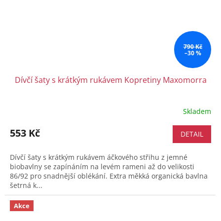
790 Kč
–30 %
Dívčí šaty s krátkým rukávem Kopretiny Maxomorra
Skladem
553 Kč
DETAIL
Dívčí šaty s krátkým rukávem áčkového střihu z jemné
biobavlny se zapínáním na levém rameni až do velikosti
86/92 pro snadnější oblékání. Extra měkká organická bavlna
šetrná k...
Akce