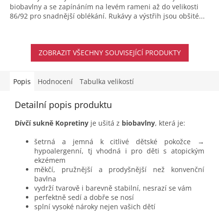
biobavlny a se zapínáním na levém rameni až do velikosti
86/92 pro snadnější oblékání. Rukávy a výstřih jsou obšité...
ZOBRAZIT VŠECHNY SOUVISEJÍCÍ PRODUKTY
Popis
Hodnocení
Tabulka velikostí
Detailní popis produktu
Dívčí sukně Kopretiny
je ušitá z
biobavlny
, která je:
šetrná a jemná k citlivé dětské pokožce →
hypoalergenní, tj vhodná i pro děti s atopickým
ekzémem
měkčí, pružnější a prodyšnější než konvenční
bavlna
vydrží tvarově i barevně stabilní, nesrazí se vám
perfektně sedí a dobře se nosí
splní vysoké nároky nejen vašich dětí