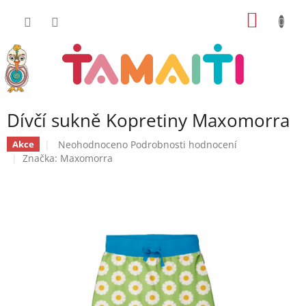
Přejít
NÁKUP
na
obsah
KOŠÍK
Dívčí sukně Kopretiny Maxomorra
Průměrné
Neohodnoceno
Podrobnosti hodnocení
Akce
hodnocení
Značka:
Maxomorra
produktu
je
0,0
z
5
hvězdiček.