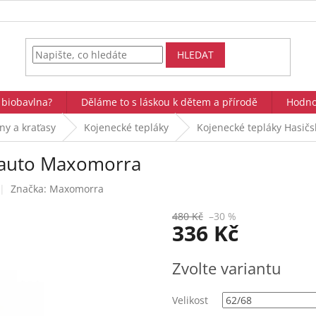
HLEDAT
 biobavlna?
Děláme to s láskou k dětem a přírodě
Hodno
íny a kraťasy
Kojenecké tepláky
Kojenecké tepláky Hasič
é auto Maxomorra
Značka:
Maxomorra
480 Kč
–30 %
336 Kč
Měrná
Zvolte variantu
cena:
Velikost