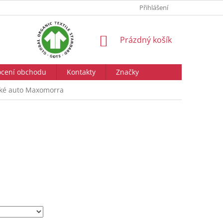
Přihlášení
NÁKUPNÍ
Prázdný košík
KOŠÍK
cení obchodu
Kontakty
Značky
ské auto Maxomorra