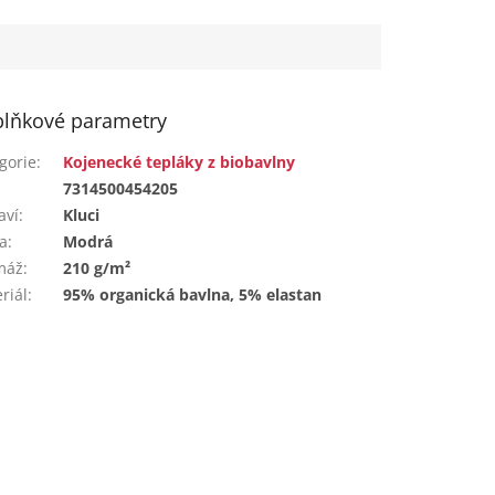
lňkové parametry
gorie
:
Kojenecké tepláky z biobavlny
:
7314500454205
aví
:
Kluci
a
:
Modrá
máž
:
210 g/m²
riál
:
95% organická bavlna, 5% elastan