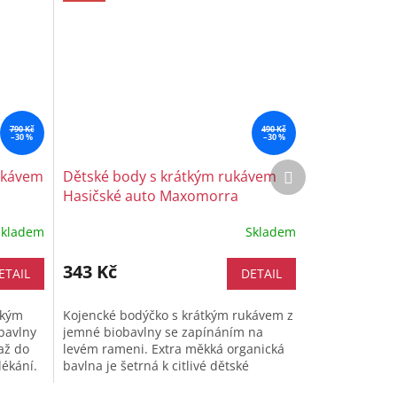
790 Kč
490 Kč
–30 %
–30 %
Další
ukávem
Dětské body s krátkým rukávem
produkt
Hasičské auto Maxomorra
Skladem
Skladem
343 Kč
ETAIL
DETAIL
tkým
Kojencké bodýčko s krátkým rukávem z
bavlny
jemné biobavlny se zapínáním na
až do
levém rameni. Extra měkká organická
lékání.
bavlna je šetrná k citlivé dětské
pokožce a pohodlný střih zajiští...