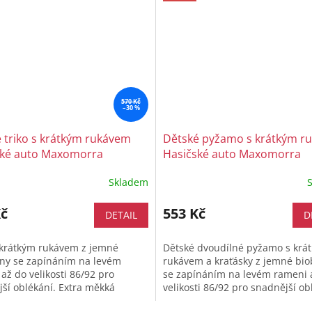
570 Kč
–30 %
 triko s krátkým rukávem
Dětské pyžamo s krátkým r
ské auto Maxomorra
Hasičské auto Maxomorra
Skladem
Kč
553 Kč
DETAIL
D
 krátkým rukávem z jemné
Dětské dvoudílné pyžamo s krá
lny se zapínáním na levém
rukávem a kraťásky z jemné bio
až do velikosti 86/92 pro
se zapínáním na levém rameni 
ší oblékání. Extra měkká
velikosti 86/92 pro snadnější ob
ká bavlna šetrná k citlivé
Extra měkká organická bavlna...