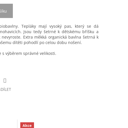
šíku
iobavlny. Tepláky mají vysoký pas, který se dá
nohavicích. Jsou tedy šetrné k dětskému bříšku a
nevyroste. Extra měkká organická bavlna šetrná k
 vašemu dítěti pohodlí po celou dobu nošení.
s výběrem správné velikosti.
SDÍLET
Akce