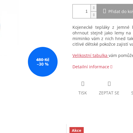
Přidat do ko
Kojenecké tepláky z jemné b
ohrnout stejně jako lemy na 
miminko vám z nich hned tak 
citlivé dětské pokožce zajistí
Velikostní tabulka
vám pomůže 
480 Kč
–30 %
Detailní informace
TISK
ZEPTAT SE
Akce