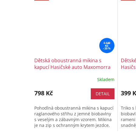
1 140
Kč
–30 %
Dětská oboustranná mikina s
Dětské
kapucí Hasičské auto Maxomorra
Hasič
Skladem
798 Kč
399 
DETAIL
Pohodlná oboustranná mikina s kapucí
Triko s
raglanového střihu z jemné biobavlny
biobav
s veselým a zábavným vzorem. Mikina
rameni 
je na zip s ochranným krytem jezdce,
snadněj
má kapuci a praktické klokaní...
organic