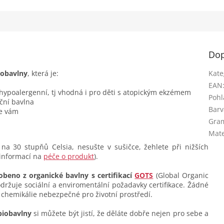
.
Dop
iobavlny
, která je:
Kate
EAN
 hypoalergenní, tj vhodná i pro děti s atopickým ekzémem
Pohl
ční bavlna
Barv
se vám
Gra
Mate
na 30 stupňů Celsia, nesušte v sušičce, žehlete při nižších
 informací na
péče o produkt
).
obeno z organické bavlny s certifikací
GOTS
(Global Organic
dodržuje sociální a enviromentální požadavky certifikace. Žádné
 chemikálie nebezpečné pro životní prostředí.
biobavlny
si můžete být jistí, že děláte dobře nejen pro sebe a