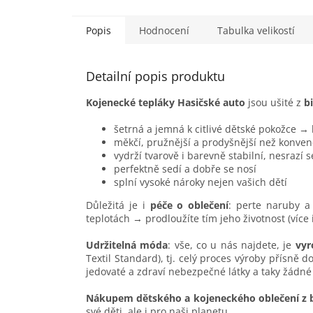
dětské..
Popis
Hodnocení
Tabulka velikostí
Detailní popis produktu
Kojenecké tepláky Hasičské auto
jsou ušité z
b
šetrná a jemná k citlivé dětské pokožce →
měkčí, pružnější a prodyšnější než konven
vydrží tvarově i barevně stabilní, nesrazí 
perfektně sedí a dobře se nosí
splní vysoké nároky nejen vašich dětí
Důležitá je i
péče o oblečení
: perte naruby a 
teplotách → prodloužíte tím jeho životnost (více
Udržitelná móda
: vše, co u nás najdete, je
vyr
Textil Standard), tj. celý proces výroby přísně 
jedovaté a zdraví nebezpečné látky a taky žádné
Nákupem dětského a kojeneckého oblečení z 
své děti, ale i pro naši planetu.