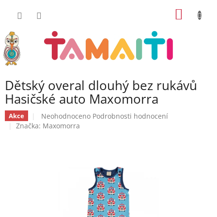
Přejít
NÁKUP
na
obsah
KOŠÍK
Dětský overal dlouhý bez rukávů
Hasičské auto Maxomorra
Průměrné
Neohodnoceno
Podrobnosti hodnocení
Akce
hodnocení
Značka:
Maxomorra
produktu
je
0,0
z
5
hvězdiček.