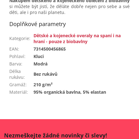
Nákupem dětského a kojeneckého oblečení z biobavlny
si můžete být jistí, že děláte dobře nejen pro sebe a své
děti, ale i pro naši planetu.
Doplňkové parametry
Dětské a kojenecké overaly na spaní i na
Kategorie
:
hraní - pouze z biobavlny
EAN
:
7314500456865
Pohlaví
:
Kluci
Barva
:
Modrá
Délka
Bez rukávů
rukávu
:
Gramáž
:
210 g/m²
Materiál
:
95% organická bavlna, 5% elastan
Nezmeškejte žádné novinky či slevy!