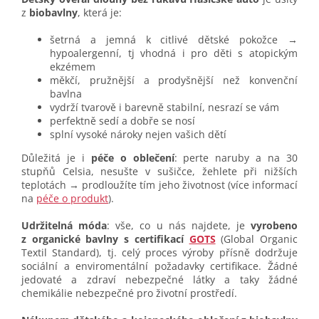
z
biobavlny
, která je:
šetrná a jemná k citlivé dětské pokožce →
hypoalergenní, tj vhodná i pro děti s atopickým
ekzémem
měkčí, pružnější a prodyšnější než konvenční
bavlna
vydrží tvarově i barevně stabilní, nesrazí se vám
perfektně sedí a dobře se nosí
splní vysoké nároky nejen vašich dětí
Důležitá je i
péče o oblečení
: perte naruby a na 30
stupňů Celsia, nesušte v sušičce, žehlete při nižších
teplotách → prodloužíte tím jeho životnost (více informací
na
péče o produkt
).
Udržitelná móda
: vše, co u nás najdete, je
vyrobeno
z organické bavlny s certifikací
GOTS
(Global Organic
Textil Standard), tj. celý proces výroby přísně dodržuje
sociální a enviromentální požadavky certifikace. Žádné
jedovaté a zdraví nebezpečné látky a taky žádné
chemikálie nebezpečné pro životní prostředí.