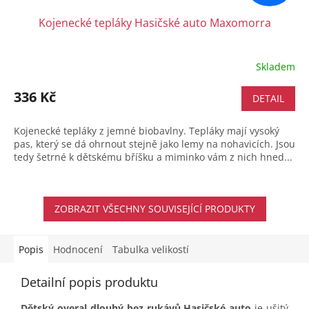
Kojenecké tepláky Hasičské auto Maxomorra
Skladem
336 Kč
DETAIL
Kojenecké tepláky z jemné biobavlny. Tepláky mají vysoký
pas, který se dá ohrnout stejně jako lemy na nohavicích. Jsou
tedy šetrné k dětskému bříšku a miminko vám z nich hned...
ZOBRAZIT VŠECHNY SOUVISEJÍCÍ PRODUKTY
Popis
Hodnocení
Tabulka velikostí
Detailní popis produktu
Dětský overal dlouhý bez rukávů Hasičské auto
je ušitý