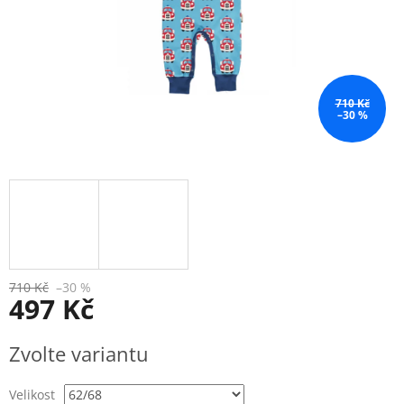
710 Kč
–30 %
710 Kč
–30 %
497 Kč
Měrná
Zvolte variantu
cena:
Velikost