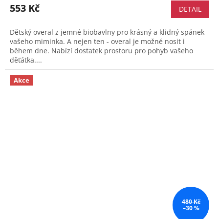
553 Kč
DETAIL
Dětský overal z jemné biobavlny pro krásný a klidný spánek
vašeho miminka. A nejen ten - overal je možné nosit i
během dne. Nabízí dostatek prostoru pro pohyb vašeho
děťátka....
Akce
480 Kč
–30 %