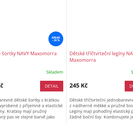
370 Kč
–30 %
é šortky NAVY Maxomorra
Dětské tříčtvrteční legíny N
Maxomorra
Skladem
Kč
245 Kč
DETAIL
D
revné dětské šortky s krátkou
Dětské tříčtvrteční jednobarevn
vyrobené z příjemné a elastické
z nádherně měkké a pružné bio
ny. Kraťasy mají pružný
Legíny mají pohodlný elastický 
ný pas ve stejné barvě jako
žádné boční švy. Kombinujete je
my na nohavicích a bocích....
či sukní nebo samotatně...