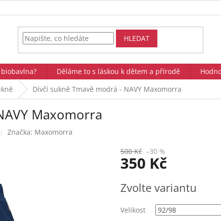
HLEDAT
 biobavlna?
Děláme to s láskou k dětem a přírodě
Hodno
ukně
Dívčí sukně Tmavě modrá - NAVY Maxomorra
 NAVY Maxomorra
Značka:
Maxomorra
500 Kč
–30 %
350 Kč
Měrná
Zvolte variantu
cena:
Velikost