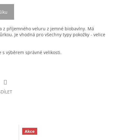
šíku
a z příjemného veluru z jemné biobavlny. Má
ůrkou. Je vhodná pro všechny typy pokožky - velice
s výběrem správné velikosti.
SDÍLET
Akce