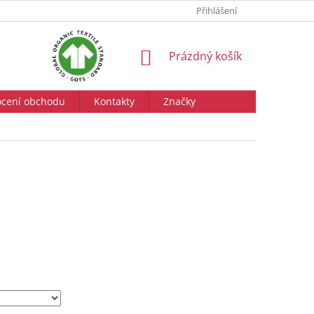
Přihlášení
NÁKUPNÍ
Prázdný košík
KOŠÍK
cení obchodu
Kontakty
Značky