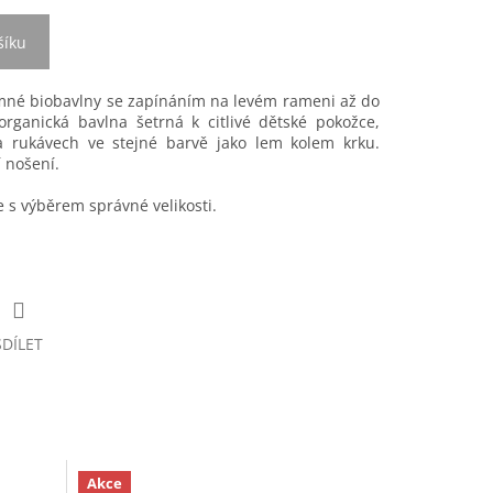
šíku
mné biobavlny se zapínáním na levém rameni až do
 organická bavlna šetrná k citlivé dětské pokožce,
 rukávech ve stejné barvě jako lem kolem krku.
 nošení.
s výběrem správné velikosti.
SDÍLET
Akce