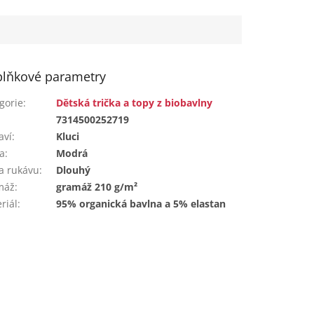
hned...
lňkové parametry
gorie
:
Dětská trička a topy z biobavlny
:
7314500252719
aví
:
Kluci
a
:
Modrá
a rukávu
:
Dlouhý
máž
:
gramáž 210 g/m²
riál
:
95% organická bavlna a 5% elastan