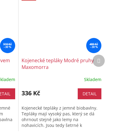
510 Kč
480 Kč
–30 %
–30 %
Další
ávem
Kojenecké tepláky Modré pruhy
produkt
Maxomorra
Skladem
Skladem
336 Kč
ETAIL
DETAIL
jemné
Kojenecké tepláky z jemné biobavlny.
ém
Tepláky mají vysoký pas, který se dá
bavlna
ohrnout stejně jako lemy na
a
nohavicích. Jsou tedy šetrné k
dětskému bříšku a miminko vám z nich