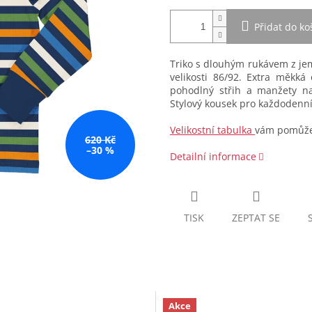
Přidat do ko
Triko s dlouhým rukávem z je
velikosti 86/92. Extra měkká
pohodlný střih a manžety na
Stylový kousek pro každodenní
Velikostní tabulka
vám pomůže 
620 Kč
–30 %
Detailní informace
TISK
ZEPTAT SE
Akce