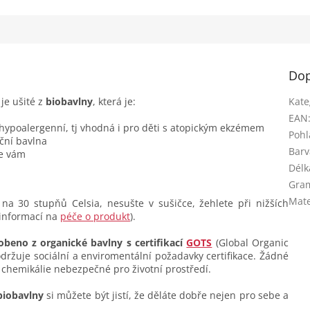
miminku...
Dop
y
je ušité z
biobavlny
, která je:
Kate
EAN
 hypoalergenní, tj vhodná i pro děti s atopickým ekzémem
Pohl
ční bavlna
Barv
se vám
Délk
Gra
Mate
na 30 stupňů Celsia, nesušte v sušičce, žehlete při nižších
 informací na
péče o produkt
).
obeno z organické bavlny s certifikací
GOTS
(Global Organic
dodržuje sociální a enviromentální požadavky certifikace. Žádné
 chemikálie nebezpečné pro životní prostředí.
biobavlny
si můžete být jistí, že děláte dobře nejen pro sebe a