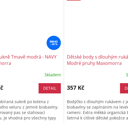
500 Kč
–30 %
sukně Tmavě modrá - NAVY
Dětské body s dlouhým ruk
orra
Modré pruhy Maxomorra
Skladem
Kč
357 Kč
DETAIL
D
abíraná sukně po kolena z
Bodýčko s dlouhým rukávem z 
ého veluru z jemné biobavlny.
biobavlny se zapínáním na lev
ovaný pas se stahovací
rameni. Extra měkká organická 
. Je vhodná pro všechny typy
šetrná k citlivé dětské pokožce 
 - velice příjemný materiál....
pohodlný střih, který vašemu