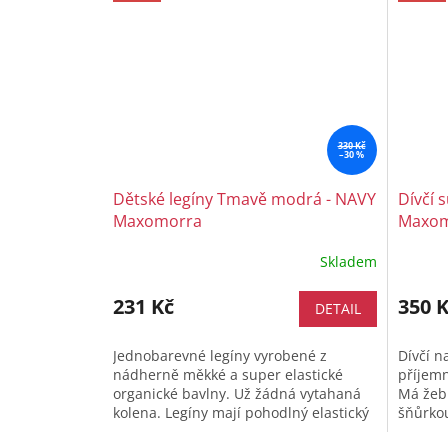
330 Kč
–30 %
Dětské legíny Tmavě modrá - NAVY
Dívčí 
Maxomorra
Maxom
Skladem
231 Kč
350 
DETAIL
Jednobarevné legíny vyrobené z
Dívčí n
nádherně měkké a super elastické
příjemn
organické bavlny. Už žádná vytahaná
Má žebr
kolena. Legíny mají pohodlný elastický
šňůrkou
pas a nemají boční švy. Kombinujete
pokožky