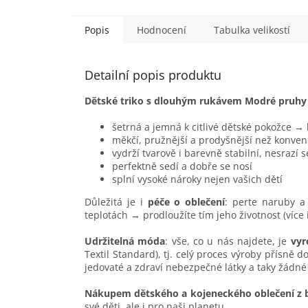
je...
Popis
Hodnocení
Tabulka velikostí
Detailní popis produktu
Dětské triko s dlouhým rukávem Modré pruh
šetrná a jemná k citlivé dětské pokožce →
měkčí, pružnější a prodyšnější než konven
vydrží tvarově i barevně stabilní, nesrazí 
perfektně sedí a dobře se nosí
splní vysoké nároky nejen vašich dětí
Důležitá je i
péče o oblečení
: perte naruby a 
teplotách → prodloužíte tím jeho životnost (více
Udržitelná móda
: vše, co u nás najdete, je
vyr
Textil Standard), tj. celý proces výroby přísně 
jedovaté a zdraví nebezpečné látky a taky žádné
Nákupem dětského a kojeneckého oblečení z 
své děti, ale i pro naši planetu.