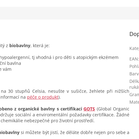
Dop
itý z
biobavlny
, která je:
Kate
 hypoalergenní, tj vhodná i pro děti s atopickým ekzémem
EAN
ční bavlna
Pohl
se vám
Barv
Délk
ruká
na 30 stupňů Celsia, nesušte v sušičce, žehlete při nižších
Gra
 informací na
péče o produkt
).
Mate
obeno z organické bavlny s certifikací
GOTS
(Global Organic
dodržuje sociální a enviromentální požadavky certifikace. Žádné
 chemikálie nebezpečné pro životní prostředí.
biobavlny
si můžete být jistí, že děláte dobře nejen pro sebe a