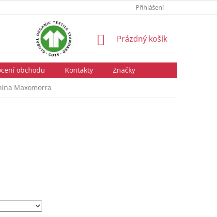
Přihlášení
NÁKUPNÍ
Prázdný košík
KOŠÍK
cení obchodu
Kontakty
Značky
enina Maxomorra