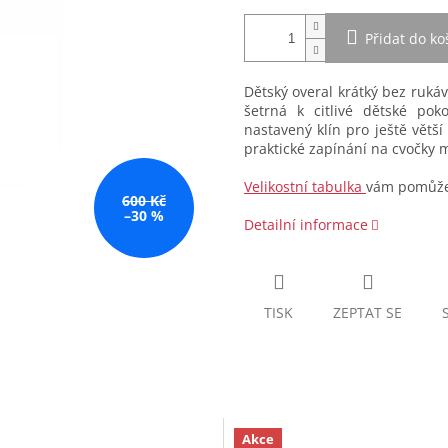
Přidat do ko
Dětský overal krátký bez ruká
šetrná k citlivé dětské po
nastavený klín pro ještě větš
praktické zapínání na cvočky m
Velikostní tabulka
vám pomůže 
600 Kč
–30 %
Detailní informace
TISK
ZEPTAT SE
Akce