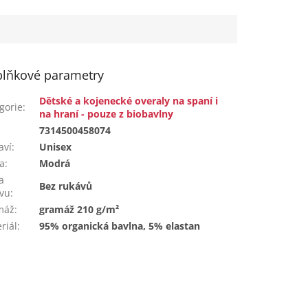
a...
lňkové parametry
Dětské a kojenecké overaly na spaní i
gorie
:
na hraní - pouze z biobavlny
:
7314500458074
aví
:
Unisex
a
:
Modrá
a
Bez rukávů
vu
:
máž
:
gramáž 210 g/m²
riál
:
95% organická bavlna, 5% elastan