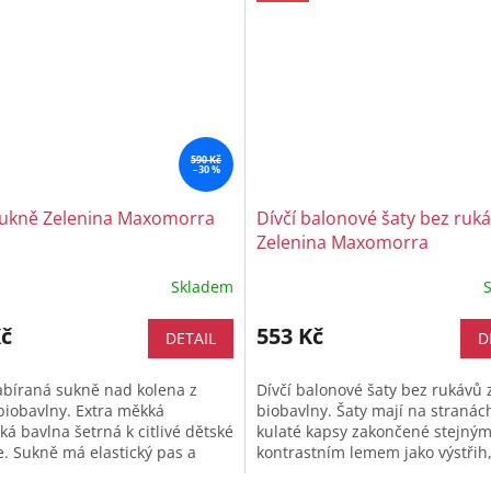
590 Kč
–30 %
sukně Zelenina Maxomorra
Dívčí balonové šaty bez ruk
Zelenina Maxomorra
Skladem
Kč
553 Kč
DETAIL
D
abíraná sukně nad kolena z
Dívčí balonové šaty bez rukávů
iobavlny. Extra měkká
biobavlny. Šaty mají na stranác
ká bavlna šetrná k citlivé dětské
kulaté kapsy zakončené stejný
. Sukně má elastický pas a
kontrastním lemem jako výstřih
cí šňůrku. Velikostní...
průramky a sukně nad koleny. Ex