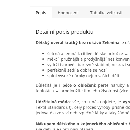
Popis
Hodnocení
Tabulka velikostí
Detailní popis produktu
Dětský overal krátký bez rukávů Zelenina
je uš
šetrná a jemná k citlivé dětské pokožce →
měkčí, pružnější a prodyšnější než konven
vydrží tvarově i barevně stabilní, nesrazí 
perfektně sedí a dobře se nosí
splní vysoké nároky nejen vašich dětí
Důležitá je i
péče o oblečení
: perte naruby a 
teplotách → prodloužíte tím jeho životnost (více
Udržitelná móda
: vše, co u nás najdete, je
vyr
Textil Standard), tj. celý proces výroby přísně 
jedovaté a zdraví nebezpečné látky a taky žádné
Nákupem dětského a kojeneckého oblečení z 
své děti, ale i pro naši planetu.