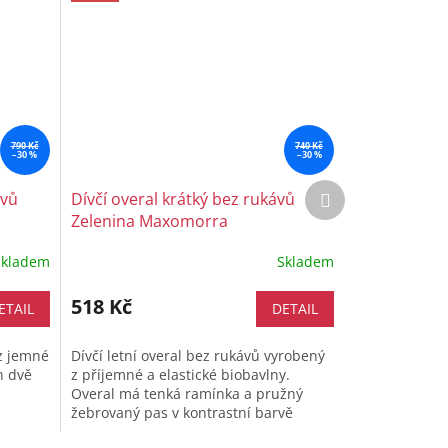
790 Kč
740 Kč
–30 %
–30 %
Další
ávů
Dívčí overal krátký bez rukávů
produkt
Zelenina Maxomorra
Skladem
Skladem
518 Kč
ETAIL
DETAIL
 z jemné
Dívčí letní overal bez rukávů vyrobený
h dvě
z příjemné a elastické biobavlny.
m
Overal má tenká ramínka a pružný
,
žebrovaný pas v kontrastní barvě
tra...
stejně jako úzké lemy na nohavičkách