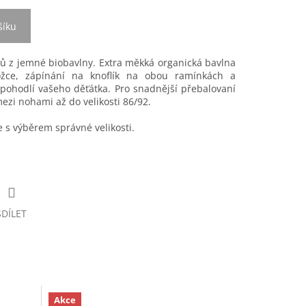
šíku
vů z jemné biobavlny. Extra měkká organická bavlna
kožce, zápínání na knoflík na obou ramínkách a
í pohodlí vašeho děťátka. Pro snadnější přebalovaní
ezi nohami až do velikosti 86/92.
s výběrem správné velikosti.
SDÍLET
Akce