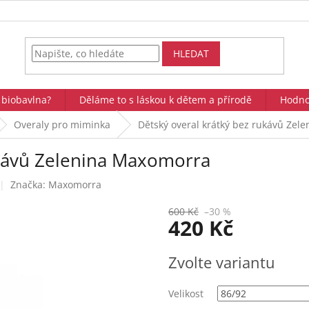
HLEDAT
 biobavlna?
Děláme to s láskou k dětem a přírodě
Hodno
Overaly pro miminka
Dětský overal krátký bez rukávů Zel
ukávů Zelenina Maxomorra
Značka:
Maxomorra
600 Kč
–30 %
420 Kč
Měrná
Zvolte variantu
cena:
Velikost