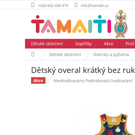
Přejít
+420 602 430 419
info@tamaiti.cz
na
obsah
Dětské oblečení
Doplňky
Akce
Proč
Domů
Dětské oblečení
Overaly a pyžama
Dětský overal krátký bez r
Průměrné
Neohodnoceno
Podrobnosti hodnocení
Akce
hodnocení
produktu
je
0,0
z
5
hvězdiček.