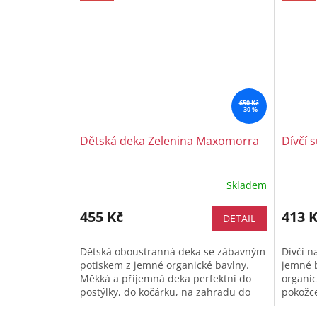
650 Kč
–30 %
Dětská deka Zelenina Maxomorra
Dívčí 
Skladem
455 Kč
413 
DETAIL
Dětská oboustranná deka se zábavným
Dívčí n
potiskem z jemné organické bavlny.
jemné b
Měkká a příjemná deka perfektní do
organic
postýlky, do kočárku, na zahradu do
pokožce
trávy nebo do auta na přikrytí v...
stahova