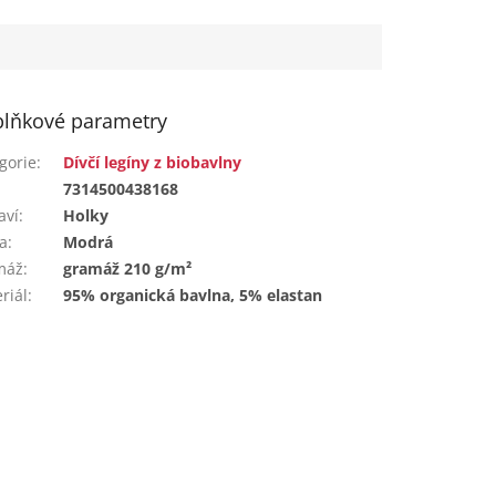
lňkové parametry
gorie
:
Dívčí legíny z biobavlny
:
7314500438168
aví
:
Holky
a
:
Modrá
máž
:
gramáž 210 g/m²
riál
:
95% organická bavlna, 5% elastan