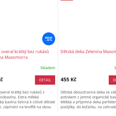
600 Kč
–30 %
 overal krátký bez rukávů
Dětská deka Zelenina Maxo
ina Maxomorra
Skladem
Kč
455 Kč
DETAIL
D
overal krátký bez rukávů z
Dětská oboustranná deka se z
iobavlny. Extra měkká
potiskem z jemné organické bav
ká bavlna šetrná k citlivé dětské
Měkká a příjemná deka perfektn
, zápínání na knoflík na obou
postýlky, do kočárku, na zahrad
ch a nastavený klín pro ještě...
trávy nebo do auta na přikrytí v.