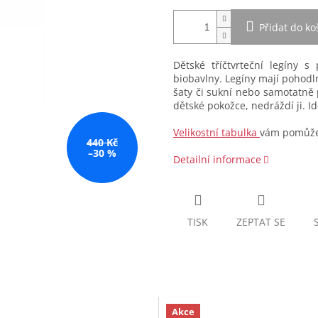
Přidat do ko
Dětské tříčtvrteční legíny
biobavlny. Legíny mají pohodln
šaty či sukní nebo samotatně 
dětské pokožce, nedráždí ji. Id
Velikostní tabulka
vám pomůže 
440 Kč
–30 %
Detailní informace
TISK
ZEPTAT SE
Akce