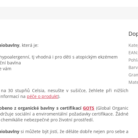
Dop
biobavlny
, která je:
Kate
EAN
 hypoalergenní, tj vhodná i pro děti s atopickým ekzémem
Pohl
ční bavlna
Barv
se vám
Gra
Mate
na 30 stupňů Celsia, nesušte v sušičce, žehlete při nižších
 informací na
péče o produkt
).
obeno z organické bavlny s certifikací
GOTS
(Global Organic
dodržuje sociální a enviromentální požadavky certifikace. Žádné
 chemikálie nebezpečné pro životní prostředí.
biobavlny
si můžete být jistí, že děláte dobře nejen pro sebe a