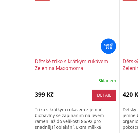
570 Kč
–30 %
Dětské triko s krátkým rukávem
Dětský
Zelenina Maxomorra
Zelen
Skladem
399 Kč
420 
DETAIL
Triko s krátkým rukávem z jemné
Dětský 
biobavlny se zapínáním na levém
jemné b
rameni až do velikosti 86/92 pro
organic
snadnější oblékání. Extra měkká
pokožce
organická bavlna šetrná k citlivé
ramínká