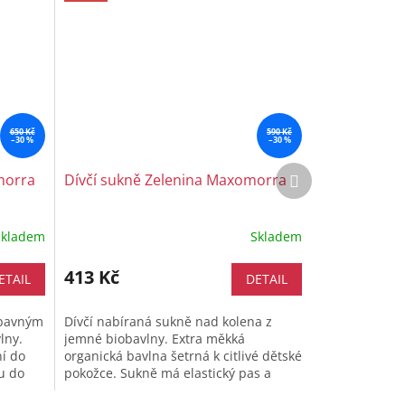
650 Kč
590 Kč
–30 %
–30 %
Další
morra
Dívčí sukně Zelenina Maxomorra
produkt
Skladem
Skladem
413 Kč
ETAIL
DETAIL
ábavným
Dívčí nabíraná sukně nad kolena z
lny.
jemné biobavlny. Extra měkká
í do
organická bavlna šetrná k citlivé dětské
u do
pokožce. Sukně má elastický pas a
..
stahovací šňůrku. Velikostní...