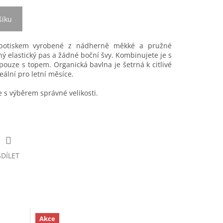
šíku
 s potiskem vyrobené z nádherně měkké a pružné
ý elastický pas a žádné boční švy. Kombinujete je s
pouze s topem. Organická bavlna je šetrná k citlivé
eální pro letní měsíce.
s výběrem správné velikosti.
SDÍLET
Akce