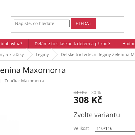
HLEDAT
 biobavlna?
Děláme to s láskou k dětem a přírodě
Hodno
íny a kraťasy
Legíny
Dětské tříčtvrteční legíny Zelenina
Zelenina Maxomorra
Značka:
Maxomorra
440 Kč
–30 %
308 Kč
Měrná
Zvolte variantu
cena:
Velikost