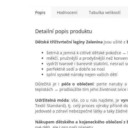
dětské...
Popis
Hodnocení
Tabulka velikostí
Detailní popis produktu
Dětské tříčtvrteční legíny Zelenina
jsou ušité z
šetrná a jemná k citlivé dětské pokožce →
měkčí, pružnější a prodyšnější než konven
vydrží tvarově i barevně stabilní, nesrazí 
perfektně sedí a dobře se nosí
splní vysoké nároky nejen vašich dětí
Důležitá je i
péče o oblečení
: perte naruby a 
teplotách → prodloužíte tím jeho životnost (více
Udržitelná móda
: vše, co u nás najdete, je
vyr
Textil Standard), tj. celý proces výroby přísně 
jedovaté a zdraví nebezpečné látky a taky žádné
Nákupem dětského a kojeneckého oblečení z 
své děti, ale i pro naši planetu.