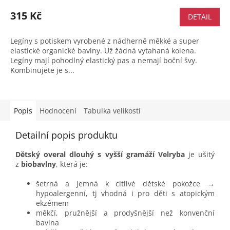
315 Kč
DETAIL
Legíny s potiskem vyrobené z nádherně měkké a super
elastické organické bavlny. Už žádná vytahaná kolena.
Legíny mají pohodlný elastický pas a nemají boční švy.
Kombinujete je s...
Popis
Hodnocení
Tabulka velikostí
Detailní popis produktu
Dětský overal dlouhý s vyšší gramáží Velryba
je ušitý
z
biobavlny
, která je:
šetrná a jemná k citlivé dětské pokožce →
hypoalergenní, tj vhodná i pro děti s atopickým
ekzémem
měkčí, pružnější a prodyšnější než konvenční
bavlna