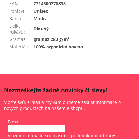
EAN
:
7314500276838
Pohlaví
:
Unisex
Barva
:
Modrá
Délka
Dlouhý
rukávu
:
Gramáž
:
gramáž 280 g/m²
Materiál
:
100% organická bavlna
Nezmeškejte žádné novinky či slevy!
Vložte svůj e-mail a my vám budeme zasílat informace o
nových produktech na našem e-shopu.
E-mail
Vložením e-mailu souhlasíte s
podmínkami ochrany