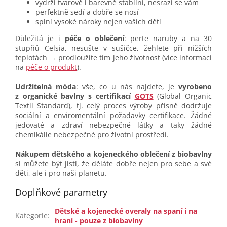
vydrží tvarově i barevně stabilní, nesrazí se vám
perfektně sedí a dobře se nosí
splní vysoké nároky nejen vašich dětí
Důležitá je i
péče o oblečení
: perte naruby a na 30
stupňů Celsia, nesušte v sušičce, žehlete při nižších
teplotách → prodloužíte tím jeho životnost (více informací
na
péče o produkt
).
Udržitelná móda
: vše, co u nás najdete, je
vyrobeno
z organické bavlny s certifikací
GOTS
(Global Organic
Textil Standard), tj. celý proces výroby přísně dodržuje
sociální a enviromentální požadavky certifikace. Žádné
jedovaté a zdraví nebezpečné látky a taky žádné
chemikálie nebezpečné pro životní prostředí.
Nákupem dětského a kojeneckého oblečení z biobavlny
si můžete být jistí, že děláte dobře nejen pro sebe a své
děti, ale i pro naši planetu.
Doplňkové parametry
Dětské a kojenecké overaly na spaní i na
Kategorie
:
hraní - pouze z biobavlny