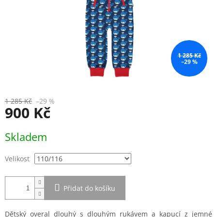
1 285 Kč
–29 %
1 285 Kč
–29 %
900 Kč
Měrná
Skladem
cena:
Velikost
Přidat do košíku
Dětský overal dlouhý s dlouhým rukávem a kapucí z jemné