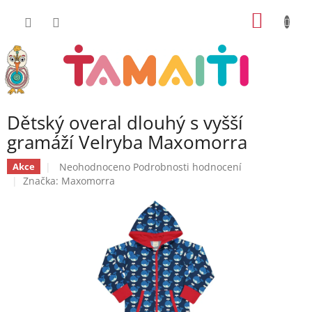
Přejít
NÁKUP
na
obsah
KOŠÍK
Dětský overal dlouhý s vyšší
gramáží Velryba Maxomorra
Průměrné
Neohodnoceno
Podrobnosti hodnocení
Akce
hodnocení
Značka:
Maxomorra
produktu
je
0,0
z
5
hvězdiček.