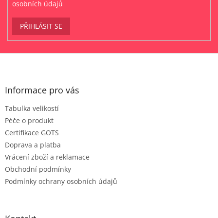
osobních údajů
PŘIHLÁSIT SE
Z
á
p
a
Informace pro vás
t
Tabulka velikostí
í
Péče o produkt
Certifikace GOTS
Doprava a platba
Vrácení zboží a reklamace
Obchodní podmínky
Podmínky ochrany osobních údajů