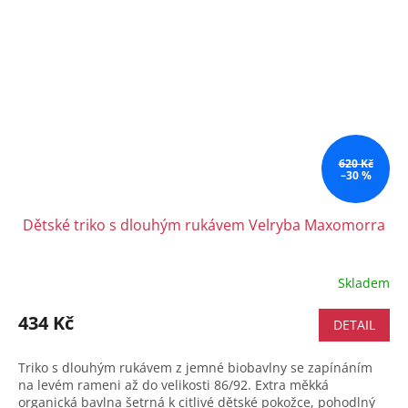
620 Kč
–30 %
Dětské triko s dlouhým rukávem Velryba Maxomorra
Skladem
434 Kč
DETAIL
Triko s dlouhým rukávem z jemné biobavlny se zapínáním
na levém rameni až do velikosti 86/92. Extra měkká
organická bavlna šetrná k citlivé dětské pokožce, pohodlný