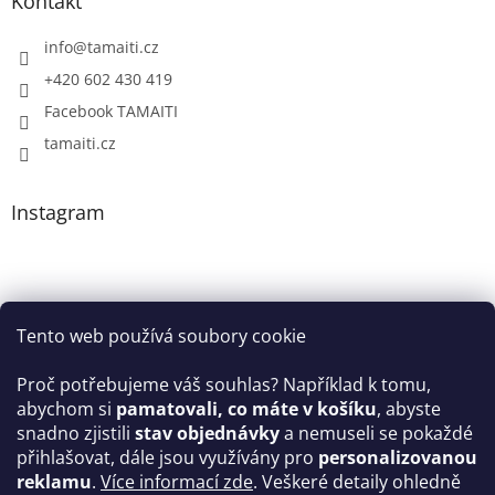
Kontakt
info
@
tamaiti.cz
+420 602 430 419
Facebook TAMAITI
tamaiti.cz
Instagram
Tento web používá soubory cookie
Proč potřebujeme váš souhlas? Například k tomu,
abychom si
pamatovali, co máte v košíku
, abyste
snadno zjistili
stav objednávky
a nemuseli se pokaždé
Sledovat na Instagramu
přihlašovat, dále jsou využívány pro
personalizovanou
reklamu
.
Více informací zde
. Veškeré detaily ohledně