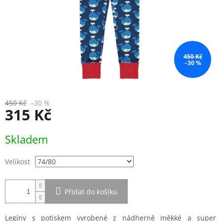
450 Kč
–30 %
450 Kč
–30 %
315 Kč
Měrná
Skladem
cena:
Velikost
Přidat do košíku
Legíny s potiskem vyrobené z nádherně měkké a super