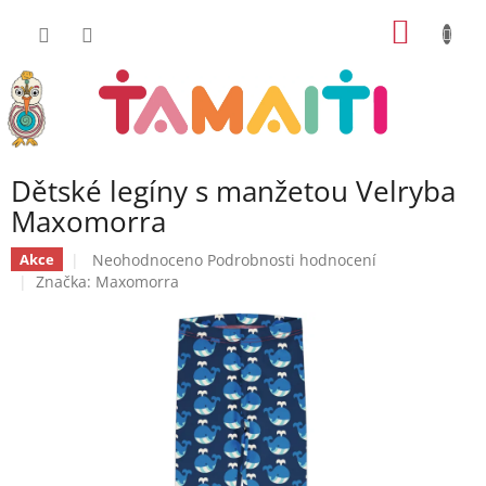
Přejít
NÁKUP
na
obsah
KOŠÍK
Dětské legíny s manžetou Velryba
Maxomorra
Průměrné
Neohodnoceno
Podrobnosti hodnocení
Akce
hodnocení
Značka:
Maxomorra
produktu
je
0,0
z
5
hvězdiček.