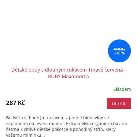
410 Kč
–30 %
Dětské body s dlouhým rukávem Tmavě červená -
RUBY Maxomorra
Skladem
287 Kč
DETAIL
Bodýčko s dlouhým rukávem z jemné biobavlny se
zapínáním na levém rameni. Extra měkká organická bavlna
šetrná k citlivé dětské pokožce a pohodlný střih, který
vašemu miminku...