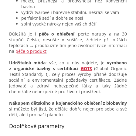
měkčí, pružnější a prodyšnější než konvenční
bavlna
vydrží tvarově i barevně stabilní, nesrazí se vám
perfektně sedí a dobře se nosí
splní vysoké nároky nejen vašich dětí
Důležitá je i
péče o oblečení
: perte naruby a na 30
stupňů Celsia, nesušte v sušičce, žehlete při nižších
teplotách → prodloužíte tím jeho životnost (více informací
na
péče o produkt
).
Udržitelná móda
: vše, co u nás najdete, je
vyrobeno
z organické bavlny s certifikací
GOTS
(Global Organic
Textil Standard), tj. celý proces výroby přísně dodržuje
sociální a enviromentální požadavky certifikace. Žádné
jedovaté a zdraví nebezpečné látky a taky žádné
chemikálie nebezpečné pro životní prostředí.
Nákupem dětského a kojeneckého oblečení z biobavlny
si můžete být jistí, že děláte dobře nejen pro sebe a své
děti, ale i pro naši planetu.
Doplňkové parametry