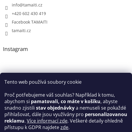
info
@
tamaiti.cz
+420 602 430 419
Facebook TAMAITI
tamaiti.cz
Instagram
Tento web používá soubory cookie
Proč potřebujeme váš souhlas? Například k tomu,
abychom si
pamatovali, co máte v košíku
, abyste
snadno zjistili
stav objednávky
a nemuseli se pokaždé
Sledovat na Instagramu
přihlašovat, dále jsou využívány pro
personalizovanou
reklamu
.
Více informací zde
. Veškeré detaily ohledně
Facebook
přístupu k GDPR najdete
zde
.