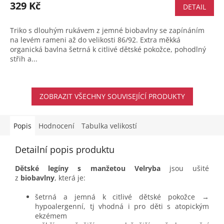
329 Kč
DETAIL
Triko s dlouhým rukávem z jemné biobavlny se zapínáním
na levém rameni až do velikosti 86/92. Extra měkká
organická bavlna šetrná k citlivé dětské pokožce, pohodlný
střih a...
ZOBRAZIT VŠECHNY SOUVISEJÍCÍ PRODUKTY
Popis
Hodnocení
Tabulka velikostí
Detailní popis produktu
Dětské legíny s manžetou Velryba
jsou ušité
z
biobavlny
, která je:
šetrná a jemná k citlivé dětské pokožce →
hypoalergenní, tj vhodná i pro děti s atopickým
ekzémem