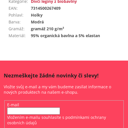
Kategorie
:
Dívčí legíny z biobavlny
EAN
:
7314500267409
Pohlaví
:
Holky
Barva
:
Modrá
Gramáž
:
gramáž 210 g/m²
Materiál
:
95% organická bavlna a 5% elastan
Nezmeškejte žádné novinky či slevy!
Vložte svůj e-mail a my vám budeme zasílat informace o
nových produktech na našem e-shopu.
E-mail
Vložením e-mailu souhlasíte s
podmínkami ochrany
osobních údajů