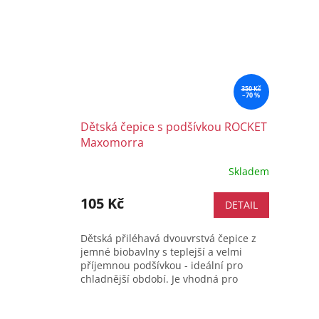
350 Kč
–70 %
Dětská čepice s podšívkou ROCKET
Maxomorra
Skladem
105 Kč
DETAIL
Dětská přiléhavá dvouvrstvá čepice z
jemné biobavlny s teplejší a velmi
příjemnou podšívkou - ideální pro
chladnější období. Je vhodná pro
všechny typy pokožky - velice
příjemný...