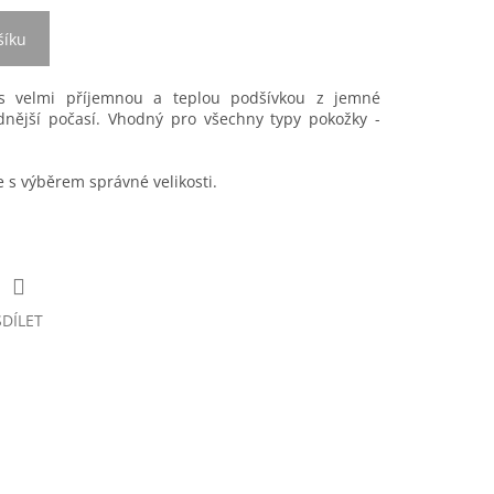
šíku
 s velmi příjemnou a teplou podšívkou z jemné
adnější počasí. Vhodný pro všechny typy pokožky -
s výběrem správné velikosti.
SDÍLET