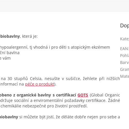
Dop
z
biobavlny
, která je:
Kate
 hypoalergenní, tj vhodná i pro děti s atopickým ekzémem
EAN
ční bavlna
Pohl
se vám
Barv
Gra
Mate
na 30 stupňů Celsia, nesušte v sušičce, žehlete při nižších
 informací na
péče o produkt
).
obeno z organické bavlny s certifikací
GOTS
(Global Organic
dodržuje sociální a enviromentální požadavky certifikace. Žádné
 chemikálie nebezpečné pro životní prostředí.
biobavlny
si můžete být jistí, že děláte dobře nejen pro sebe a