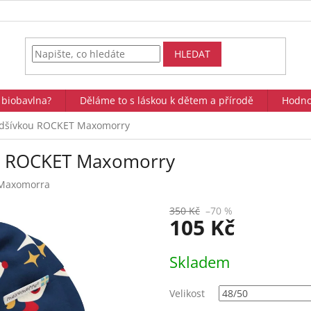
HLEDAT
 biobavlna?
Děláme to s láskou k dětem a přírodě
Hodno
podšívkou ROCKET Maxomorry
ou ROCKET Maxomorry
Maxomorra
350 Kč
–70 %
105 Kč
Měrná
Skladem
cena:
Velikost