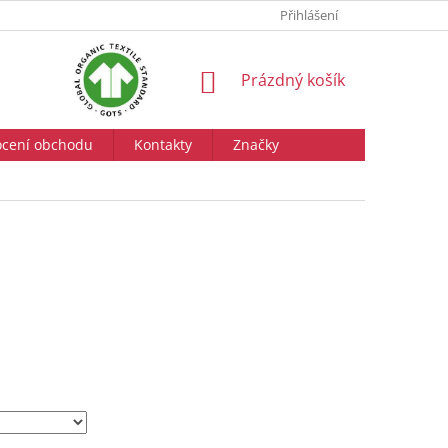
Přihlášení
NÁKUPNÍ
Prázdný košík
KOŠÍK
cení obchodu
Kontakty
Značky