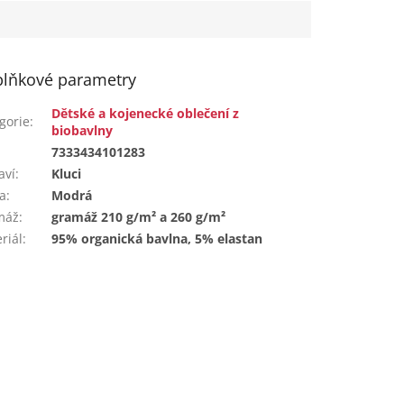
lňkové parametry
Dětské a kojenecké oblečení z
gorie
:
biobavlny
:
7333434101283
aví
:
Kluci
a
:
Modrá
máž
:
gramáž 210 g/m² a 260 g/m²
riál
:
95% organická bavlna, 5% elastan