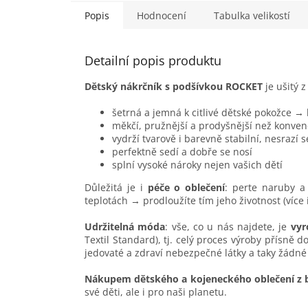
Popis
Hodnocení
Tabulka velikostí
Detailní popis produktu
Dětský nákrčník s podšívkou ROCKET
je ušitý 
šetrná a jemná k citlivé dětské pokožce →
měkčí, pružnější a prodyšnější než konven
vydrží tvarově i barevně stabilní, nesrazí 
perfektně sedí a dobře se nosí
splní vysoké nároky nejen vašich dětí
Důležitá je i
péče o oblečení
: perte naruby a 
teplotách → prodloužíte tím jeho životnost (více
Udržitelná móda
: vše, co u nás najdete, je
vyr
Textil Standard), tj. celý proces výroby přísně 
jedovaté a zdraví nebezpečné látky a taky žádné
Nákupem dětského a kojeneckého oblečení z 
své děti, ale i pro naši planetu.