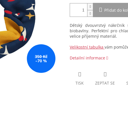
Přidat do ko
Dětský dvouvrstvý nákrčník
biobavlny. Perfektní pro chl
velice příjemný materiál.
Velikostní tabulka
vám pomůže 
350 Kč
Detailní informace
–70 %
TISK
ZEPTAT SE