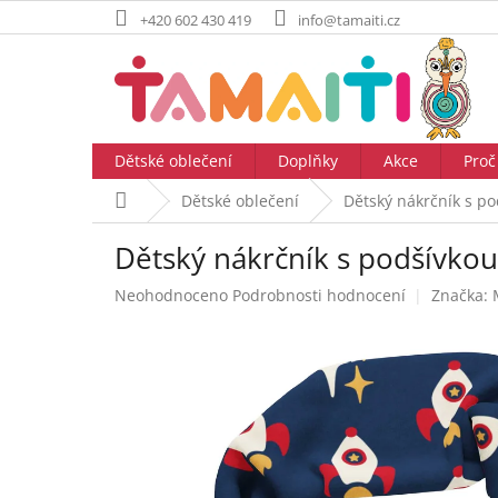
Přejít
+420 602 430 419
info@tamaiti.cz
na
obsah
Dětské oblečení
Doplňky
Akce
Proč
Domů
Dětské oblečení
Dětský nákrčník s 
Dětský nákrčník s podšívk
Průměrné
Neohodnoceno
Podrobnosti hodnocení
Značka:
hodnocení
produktu
je
0,0
z
5
hvězdiček.