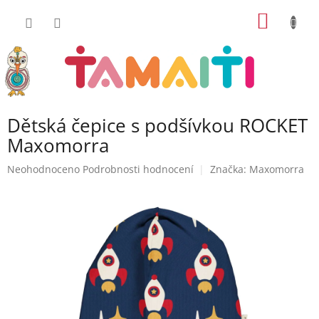
Přejít
NÁKUP
na
obsah
KOŠÍK
Dětská čepice s podšívkou ROCKET
Maxomorra
Průměrné
Neohodnoceno
Podrobnosti hodnocení
Značka:
Maxomorra
hodnocení
produktu
je
0,0
z
5
hvězdiček.