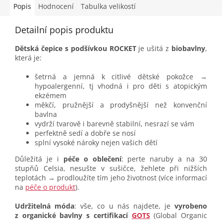
Popis
Hodnocení
Tabulka velikostí
Detailní popis produktu
Dětská čepice s podšívkou ROCKET
je ušitá z
biobavlny
,
která je:
šetrná a jemná k citlivé dětské pokožce →
hypoalergenní, tj vhodná i pro děti s atopickým
ekzémem
měkčí, pružnější a prodyšnější než konvenční
bavlna
vydrží tvarově i barevně stabilní, nesrazí se vám
perfektně sedí a dobře se nosí
splní vysoké nároky nejen vašich dětí
Důležitá je i
péče o oblečení
: perte naruby a na 30
stupňů Celsia, nesušte v sušičce, žehlete při nižších
teplotách → prodloužíte tím jeho životnost (více informací
na
péče o produkt
).
Udržitelná móda
: vše, co u nás najdete, je
vyrobeno
z organické bavlny s certifikací
GOTS
(Global Organic