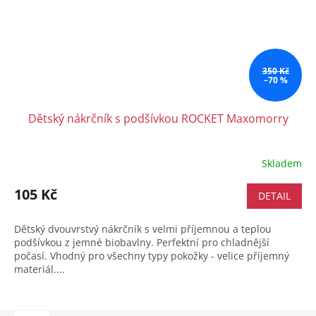
350 Kč
–70 %
Dětský nákrčník s podšívkou ROCKET Maxomorry
Skladem
105 Kč
DETAIL
Dětský dvouvrstvý nákrčník s velmi příjemnou a teplou
podšívkou z jemné biobavlny. Perfektní pro chladnější
počasí. Vhodný pro všechny typy pokožky - velice příjemný
materiál....