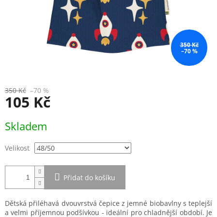
350 Kč
–70 %
350 Kč
–70 %
105 Kč
Měrná
Skladem
cena:
Velikost
Přidat do košíku
Dětská přiléhavá dvouvrstvá čepice z jemné biobavlny s teplejší
a velmi příjemnou podšívkou - ideální pro chladnější období. Je