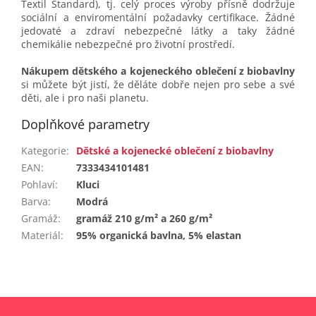
Textil Standard), tj. celý proces výroby přísně dodržuje
sociální a enviromentální požadavky certifikace. Žádné
jedovaté a zdraví nebezpečné látky a taky žádné
chemikálie nebezpečné pro životní prostředí.
Nákupem dětského a kojeneckého oblečení z biobavlny
si můžete být jistí, že děláte dobře nejen pro sebe a své
děti, ale i pro naši planetu.
Doplňkové parametry
Kategorie
:
Dětské a kojenecké oblečení z biobavlny
EAN
:
7333434101481
Pohlaví
:
Kluci
Barva
:
Modrá
Gramáž
:
gramáž 210 g/m² a 260 g/m²
Materiál
:
95% organická bavlna, 5% elastan