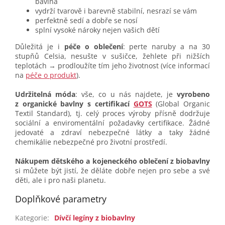
bavlna
vydrží tvarově i barevně stabilní, nesrazí se vám
perfektně sedí a dobře se nosí
splní vysoké nároky nejen vašich dětí
Důležitá je i
péče o oblečení
: perte naruby a na 30
stupňů Celsia, nesušte v sušičce, žehlete při nižších
teplotách → prodloužíte tím jeho životnost (více informací
na
péče o produkt
).
Udržitelná móda
: vše, co u nás najdete, je
vyrobeno
z organické bavlny s certifikací
GOTS
(Global Organic
Textil Standard), tj. celý proces výroby přísně dodržuje
sociální a enviromentální požadavky certifikace. Žádné
jedovaté a zdraví nebezpečné látky a taky žádné
chemikálie nebezpečné pro životní prostředí.
Nákupem dětského a kojeneckého oblečení z biobavlny
si můžete být jistí, že děláte dobře nejen pro sebe a své
děti, ale i pro naši planetu.
Doplňkové parametry
Kategorie
:
Dívčí legíny z biobavlny