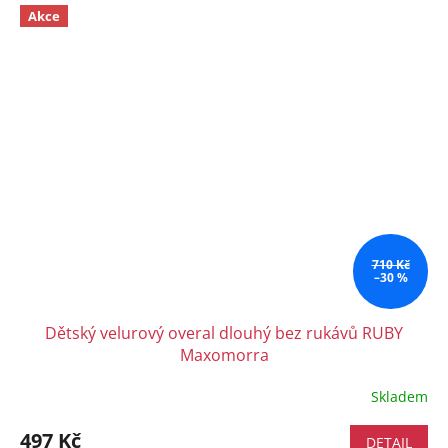
Akce
710 Kč
–30 %
Dětský velurový overal dlouhý bez rukávů RUBY
Maxomorra
Skladem
497 Kč
DETAIL