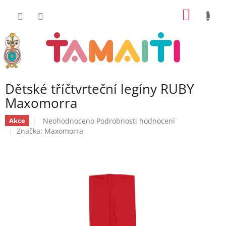
Přejít
NÁKUP
na
obsah
KOŠÍK
Dětské tříčtvrteční legíny RUBY
Maxomorra
Průměrné
Neohodnoceno
Podrobnosti hodnocení
Akce
hodnocení
Značka:
Maxomorra
produktu
je
0,0
z
5
hvězdiček.