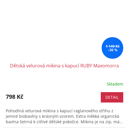
1 140 Kč
–30 %
Dětská velurová mikina s kapucí RUBY Maxomorra
Skladem
798 Kč
DETAIL
Pohodlná velurová mikina s kapucí raglanového střihu z
jemné biobavlny s krásným vzorem. Extra měkká organická
bavlna šetrná k citlivé dětské pokožce. Mikina je na zip, má...