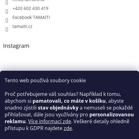
+420 602 430 419
Facebook TAMAITI
tamaiti.cz
Instagram
Tento web používá soubory cookie
Proč potřebujeme váš souhlas? Například k tomu,
abychom si
pamatovali, co máte v košíku
, abyste
snadno zjistili
stav objednávky
a nemuseli se pokaždé
Sledovat na Instagramu
přihlašovat, dále jsou využívány pro
personalizovanou
reklamu
.
Více informací zde
. Veškeré detaily ohledně
Facebook
přístupu k GDPR najdete
zde
.