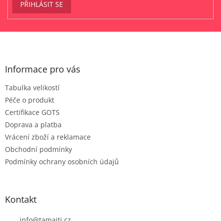
PŘIHLÁSIT SE
Z
á
p
a
Informace pro vás
t
Tabulka velikostí
í
Péče o produkt
Certifikace GOTS
Doprava a platba
Vrácení zboží a reklamace
Obchodní podmínky
Podmínky ochrany osobních údajů
Kontakt
info
@
tamaiti.cz