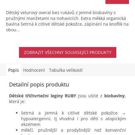
Dětský velurový overal bez rukávů z jemné biobavlny s
pružnými manžetami na nohavicích. Extra měkká organická
bavlna šetrná k citlivé dětské pokožce, zápínání na knoflík na
obou...
ZOBRAZIT VŠECHNY SOUVISEJÍCÍ PRODUKTY
Popis
Hodnocení
Tabulka velikostí
Detailní popis produktu
Dětské tříčtvrteční legíny RUBY
jsou ušité z
biobavlny
,
která je:
šetrná a jemná k citlivé dětské pokožce →
hypoalergenní, tj vhodná i pro děti s atopickým
ekzémem
měkčí, pružnější a prodyšnější než konvenční