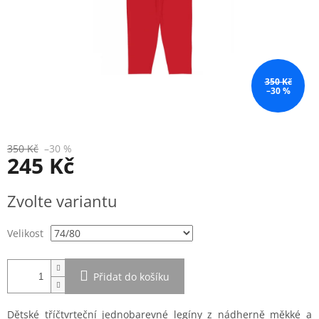
350 Kč
–30 %
350 Kč
–30 %
245 Kč
Měrná
Zvolte variantu
cena:
Velikost
Přidat do košíku
Dětské tříčtvrteční jednobarevné legíny z nádherně měkké a