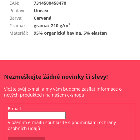
EAN
:
7314500458470
Pohlaví
:
Unisex
Barva
:
Červená
Gramáž
:
gramáž 210 g/m²
Materiál
:
95% organická bavlna, 5% elastan
Nezmeškejte žádné novinky či slevy!
Vložte svůj e-mail a my vám budeme zasílat informace o
nových produktech na našem e-shopu.
E-mail
Vložením e-mailu souhlasíte s
podmínkami ochrany
osobních údajů