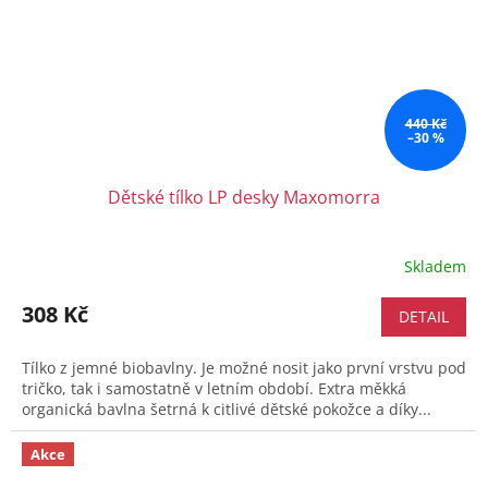
440 Kč
–30 %
Dětské tílko LP desky Maxomorra
Skladem
308 Kč
DETAIL
Tílko z jemné biobavlny. Je možné nosit jako první vrstvu pod
tričko, tak i samostatně v letním období. Extra měkká
organická bavlna šetrná k citlivé dětské pokožce a díky...
Akce