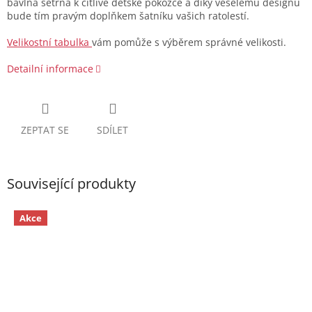
bavlna šetrná k citlivé dětské pokožce a díky veselému designu
bude tím pravým doplňkem šatníku vašich ratolestí.
Velikostní tabulka
vám pomůže s výběrem správné velikosti.
Detailní informace
ZEPTAT SE
SDÍLET
Související produkty
Akce