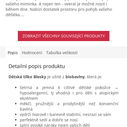
vašeho miminka. A nejen ten - overal je možné nosit i
během dne. Nabízí dostatek prostoru pro pohyb vašeho
děťátka....
ZOBRAZIT VŠECHNY SOUVISEJÍCÍ PRODUKTY
Popis
Hodnocení
Tabulka velikostí
Detailní popis produktu
Dětské tílko Blesky
je ušité z
biobavlny
, která je:
šetrná a jemná k citlivé dětské pokožce →
hypoalergenní, tj vhodná i pro děti s atopickým
ekzémem
měkčí, pružnější a prodyšnější než konvenční
bavlna
vydrží tvarově i barevně stabilní, nesrazí se vám
perfektně sedí a dobře se nosí
splní vysoké nároky nejen vašich dětí