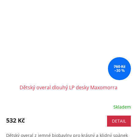
760 Kč
–30 %
Dětský overal dlouhý LP desky Maxomorra
Skladem
532 Kč
DETAIL
Dětský overal z jemné biobavlny pro krásný a klidný spánek