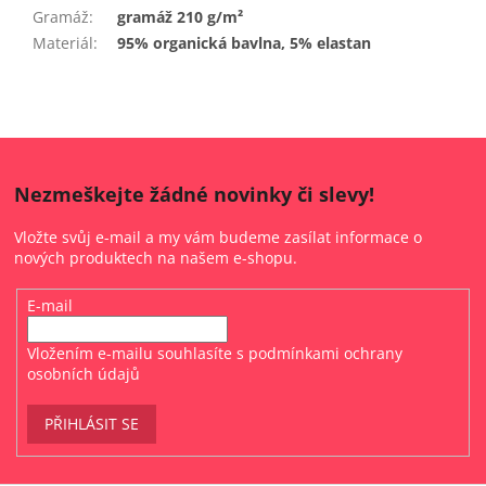
Gramáž
:
gramáž 210 g/m²
Materiál
:
95% organická bavlna, 5% elastan
Nezmeškejte žádné novinky či slevy!
Vložte svůj e-mail a my vám budeme zasílat informace o
nových produktech na našem e-shopu.
E-mail
Vložením e-mailu souhlasíte s
podmínkami ochrany
osobních údajů
PŘIHLÁSIT SE