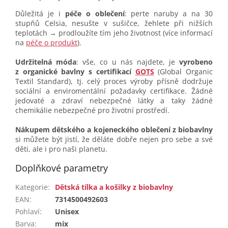
Důležitá je i
péče o oblečení
: perte naruby a na 30
stupňů Celsia, nesušte v sušičce, žehlete při nižších
teplotách → prodloužíte tím jeho životnost (více informací
na
péče o produkt
).
Udržitelná móda
: vše, co u nás najdete, je
vyrobeno
z organické bavlny s certifikací
GOTS
(Global Organic
Textil Standard), tj. celý proces výroby přísně dodržuje
sociální a enviromentální požadavky certifikace. Žádné
jedovaté a zdraví nebezpečné látky a taky žádné
chemikálie nebezpečné pro životní prostředí.
Nákupem dětského a kojeneckého oblečení z biobavlny
si můžete být jistí, že děláte dobře nejen pro sebe a své
děti, ale i pro naši planetu.
Doplňkové parametry
Kategorie
:
Dětská tílka a košilky z biobavlny
EAN
:
7314500492603
Pohlaví
:
Unisex
Barva
:
mix