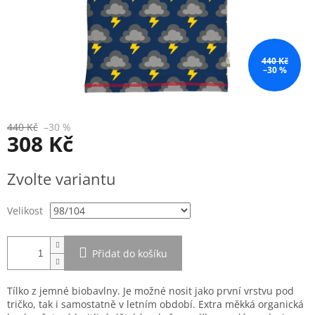
440 Kč
–30 %
440 Kč
–30 %
308 Kč
Měrná
Zvolte variantu
cena:
Velikost
Přidat do košíku
Tílko z jemné biobavlny. Je možné nosit jako první vrstvu pod
tričko, tak i samostatně v letním období. Extra měkká organická