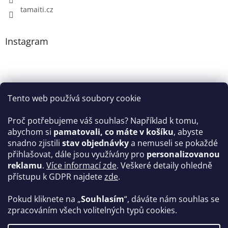
tamaiti.cz
Instagram
Tento web používá soubory cookie
Proč potřebujeme váš souhlas? Například k tomu,
abychom si
pamatovali, co máte v košíku
, abyste
snadno zjistili
stav objednávky
a nemuseli se pokaždé
Sledovat na Instagramu
přihlašovat, dále jsou využívány pro
personalizovanou
reklamu
.
Více informací zde
. Veškeré detaily ohledně
Facebook
přístupu k GDPR najdete
zde
.
Pokud kliknete na „
Souhlasím
“, dáváte nám souhlas se
zpracováním všech volitelných typů cookies.