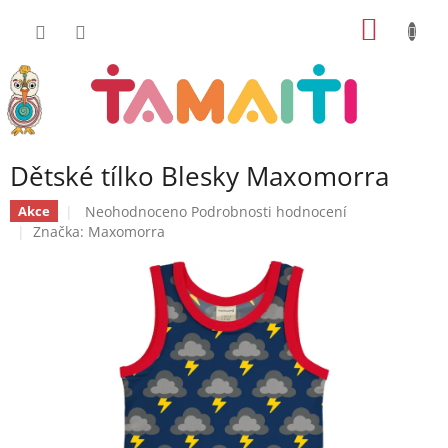
Přejít
NÁKUP
na
obsah
KOŠÍK
Dětské tílko Blesky Maxomorra
Průměrné
Neohodnoceno
Podrobnosti hodnocení
Akce
hodnocení
Značka:
Maxomorra
produktu
je
0,0
z
5
hvězdiček.